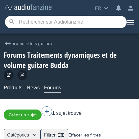
FR
Forums Effets guitare
Forums Traitements dynamiques et de
volume guitare Budda
Produits
News
Forums
1
sujet trouvé
Créer un sujet
Catégories
Filtrer
Effacer les filtres