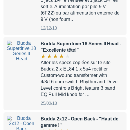
1 jack 1/4" en entrée et 1 jack 1/4" en
sortie. Alimentation par pile 9 V
(6F22) ou par alimentation externe de
9 V (non fourn…
12/12/13
Budda Superdrive 18 Series II Head
-
"Excellente tête!"
Aller les specs copiées sur le site
Budda 2 x EL84 1 x 5u4 rectifier
Custom-wound transformer with
4/8/16 ohm switch Rhythm and Drive
Level controls Bright feature 3 band
EQ Pull Mid knob for …
25/09/13
Budda 2x12 - Open Back
- "Haut de
gamme !"