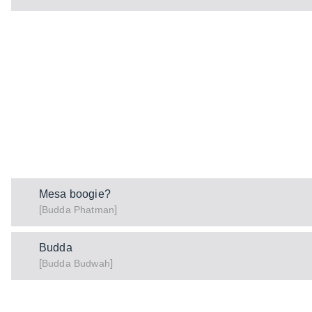
Mesa boogie?
[
]
Phatman
Budda
Budda
[
]
Budwah
Budda