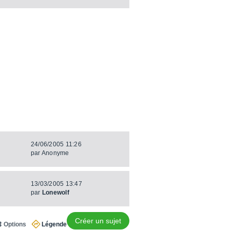
24/06/2005 11:26
par
Anonyme
13/03/2005 13:47
par
Lonewolf
Créer un sujet
Options
Légende