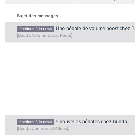
Sujet des messages
Une pédale de volume boost chez 
réactions à la news
[
]
Volume Boost Pedal
Budda
5 nouvelles pédales chez Budda
réactions à la news
[
]
Zenman OD/Boost
Budda