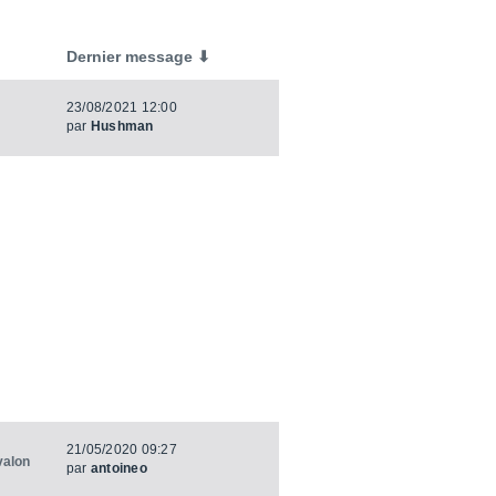
Dernier message ⬇
23/08/2021 12:00
par
Hushman
21/05/2020 09:27
valon
par
antoineo