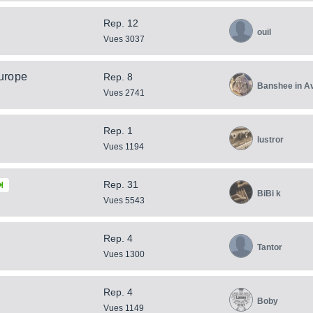
Rep. 12
ouil
Vues 3037
urope
Rep. 8
Banshee in A
Vues 2741
Rep. 1
lustror
Vues 1194
Rep. 31
BiBi k
Vues 5543
Rep. 4
Tantor
Vues 1300
Rep. 4
Boby
Vues 1149