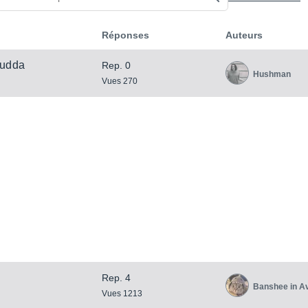
Réponses
Auteurs
Budda
Rep. 0
Hushman
Vues 270
Rep. 4
Banshee in A
Vues 1213