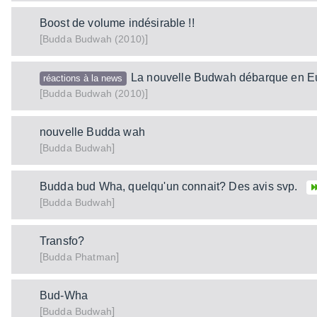
Boost de volume indésirable !!
[
]
Budwah (2010)
Budda
La nouvelle Budwah débarque en E
réactions à la news
[
]
Budwah (2010)
Budda
nouvelle Budda wah
[
]
Budwah
Budda
Budda bud Wha, quelqu'un connait? Des avis svp.
[
]
Budwah
Budda
Transfo?
[
]
Phatman
Budda
Bud-Wha
[
]
Budwah
Budda