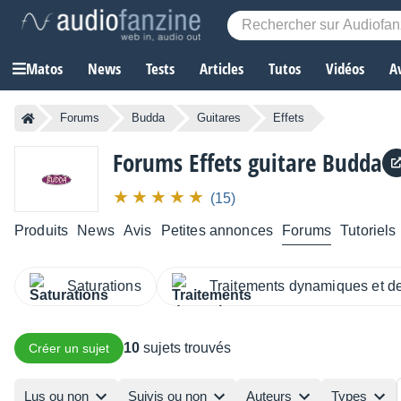
Matos
News
Tests
Articles
Tutos
Vidéos
A
Forums
Budda
Guitares
Effets
Forums Effets guitare Budda
(15)
Produits
News
Avis
Petites annonces
Forums
Tutoriels
Saturations
Traitements dynamiques et d
10
sujets trouvés
Créer un sujet
Lus ou non
Suivis ou non
Auteurs
Types