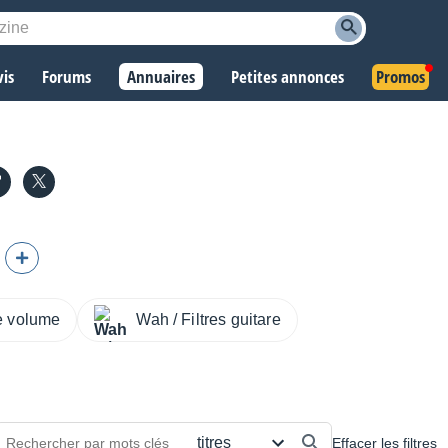
vis
Forums
Annuaires
Petites annonces
Promos
e volume
Wah / Filtres guitare
Effacer les filtres