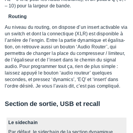
– 10) pour la largeur de bande.
Routing
Au niveau du routing, on dispose d’un insert acti­vable via
un switch et dont la connec­tique (XLR) est dispo­nible à
l’ar­rière de l’en­gin. Entre la partie dyna­mique et égali­sa­
tion, on retrouve aussi un bouton ‘Audio Router’, qui
permet­tra de chan­ger la place du compres­seur / limi­teur,
de l’éga­li­seur et de l’in­sert dans le chemin du signal
audio. Pour program­mer tout ça, rien de plus simple :
lais­sez appuyé le bouton ‘audio routeur’ quelques
secondes, et pres­sez ‘dyna­mics’, ‘EQ’ et ‘insert’ dans
l’ordre désiré. Je vous l’avais dit, c’est pas compliqué.
Section de sortie, USB et recall
Le side­chain
Par défaut, le side­chain de la section dyna­mique