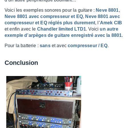
Voici les exemples sonores pour la guitare :
Neve 8801
,
Neve 8801 avec compres­seur et EQ
,
Neve 8801 avec
compres­seur et EQ réglés plus dure­ment
, l’
Amek CIB
et enfin avec le
Chand­ler limi­ted LTD1
. Voici
un autre
exemple d’ar­pèges de guitare enre­gis­tré avec la 8801
.
Pour la batte­rie :
sans
et avec
compres­seur / EQ
.
Conclu­sion