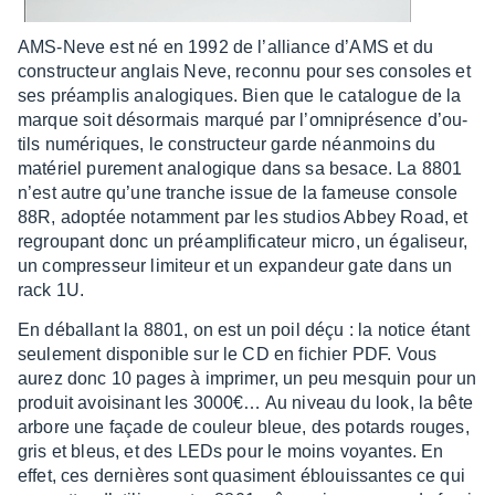
AMS-Neve est né en 1992 de l’al­liance d’AMS et du
construc­teur anglais Neve, reconnu pour ses consoles et
ses préam­plis analo­giques. Bien que le cata­logue de la
marque soit désor­mais marqué par l’om­ni­pré­sence d’ou­
tils numé­riques, le construc­teur garde néan­moins du
maté­riel pure­ment analo­gique dans sa besace. La 8801
n’est autre qu’une tranche issue de la fameuse console
88R, adop­tée notam­ment par les studios Abbey Road, et
regrou­pant donc un préam­pli­fi­ca­teur micro, un égali­seur,
un compres­seur limi­teur et un expan­deur gate dans un
rack 1U.
En débal­lant la 8801, on est un poil déçu : la notice étant
seule­ment dispo­nible sur le CD en fichier PDF. Vous
aurez donc 10 pages à impri­mer, un peu mesquin pour un
produit avoi­si­nant les 3000€… Au niveau du look, la bête
arbore une façade de couleur bleue, des potards rouges,
gris et bleus, et des LEDs pour le moins voyantes. En
effet, ces dernières sont quasi­ment éblouis­santes ce qui