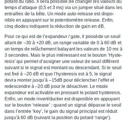
potard du ratio. Il sera possible de chan­ger les valeurs du
temps d’at­taque (0,5 et 3 ms) via un jumper situé dans les
entrailles de la bête. Un mode auto-release est dispo­
nible en appuyant sur le poten­tio­mètre release. Enfin,
cinq diodes indiquent la réduc­tion de gain en dB.
Pour ce qui est de l’ex­pan­deur / gate, il possède un seuil
allant de –30 à +20 dB, un range variable de 0 à 60 dB et
un temps de relâ­che­ment balayant les valeurs de 10 ms à
3 secondes. Mais le plus inté­res­sant est le bouton ‘Hys­te­
re­sis’ qui permet d’as­si­gner une valeur de seuil diffé­rent
suivant si le signal est montant ou descen­dant. Si le seuil
est fixé à –20 dB et que l’hys­te­re­sis est à 5, le signal
devra monter jusqu’à –15dB pour déclen­cher l’ef­fet et
redes­cendre à –20 dB pour le désac­ti­ver. Le mode
expan­deur est acti­vable en pres­sant le potard hyste­re­sis.
Enfin, un mode invert/ducker est dispo­nible en appuyant
sur le bouton ‘relea­se’ : quand un signal dépasse le seuil
dans l’en­trée ‘key’, le gain du signal prin­ci­pal est réduit
jusqu’à 60 dB (suivant la posi­tion du potard ‘ran­ge’).