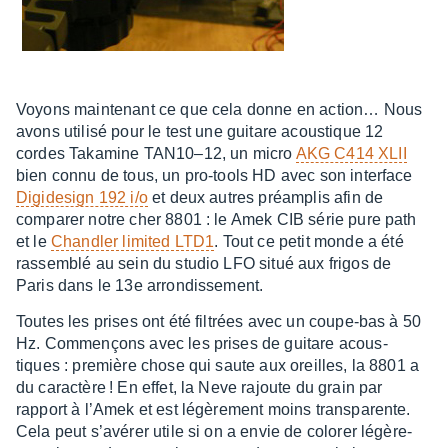
Voyons main­te­nant ce que cela donne en action… Nous
avons utilisé pour le test une guitare acous­tique 12
cordes Taka­mine TAN10–12, un micro
AKG C414 XLII
bien connu de tous, un pro-tools HD avec son inter­face
Digi­de­sign 192 i/o
et deux autres préam­plis afin de
compa­rer notre cher 8801 : le Amek CIB série pure path
et le
Chand­ler limi­ted LTD1
. Tout ce petit monde a été
rassem­blé au sein du studio LFO situé aux frigos de
Paris dans le 13e arron­dis­se­ment.
Toutes les prises ont été filtrées avec un coupe-bas à 50
Hz. Commençons avec les prises de guitare acous­
tiques : première chose qui saute aux oreilles, la 8801 a
du carac­tère ! En effet, la Neve rajoute du grain par
rapport à l’Amek et est légè­re­ment moins trans­pa­rente.
Cela peut s’avé­rer utile si on a envie de colo­rer légè­re­