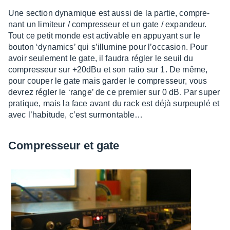
Une section dyna­mique est aussi de la partie, compre­
nant un limi­teur / compres­seur et un gate / expan­deur.
Tout ce petit monde est acti­vable en appuyant sur le
bouton ‘dyna­mics’ qui s’illu­mine pour l’oc­ca­sion. Pour
avoir seule­ment le gate, il faudra régler le seuil du
compres­seur sur +20dBu et son ratio sur 1. De même,
pour couper le gate mais garder le compres­seur, vous
devrez régler le ‘ran­ge’ de ce premier sur 0 dB. Par super
pratique, mais la face avant du rack est déjà surpeu­plé et
avec l’ha­bi­tude, c’est surmon­ta­ble…
Compres­seur et gate