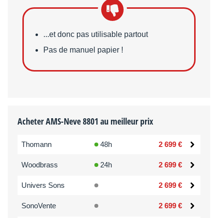
Points faibles
...et donc pas utilisable partout
Pas de manuel papier !
Acheter AMS-Neve 8801 au meilleur prix
Thomann
48h
2 699 €
Woodbrass
24h
2 699 €
Univers Sons
2 699 €
SonoVente
2 699 €