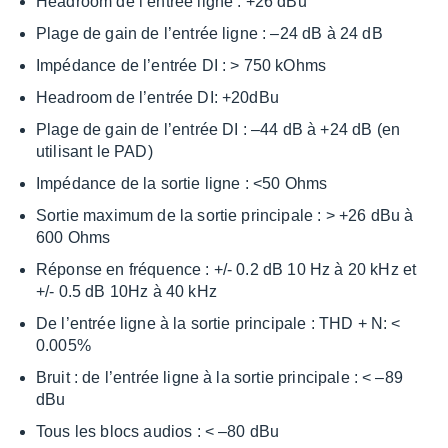
Headroom de l’en­trée ligne : +26 dBu
Plage de gain de l’en­trée ligne : –24 dB à 24 dB
Impé­dance de l’en­trée DI : > 750 kOhms
Headroom de l’en­trée DI: +20dBu
Plage de gain de l’en­trée DI : –44 dB à +24 dB (en
utili­sant le PAD)
Impé­dance de la sortie ligne : <50 Ohms
Sortie maxi­mum de la sortie prin­ci­pale : > +26 dBu à
600 Ohms
Réponse en fréquence : +/- 0.2 dB 10 Hz à 20 kHz et
+/- 0.5 dB 10Hz à 40 kHz
De l’en­trée ligne à la sortie prin­ci­pale : THD + N: <
0.005%
Bruit : de l’en­trée ligne à la sortie prin­ci­pale : < –89
dBu
Tous les blocs audios : < –80 dBu