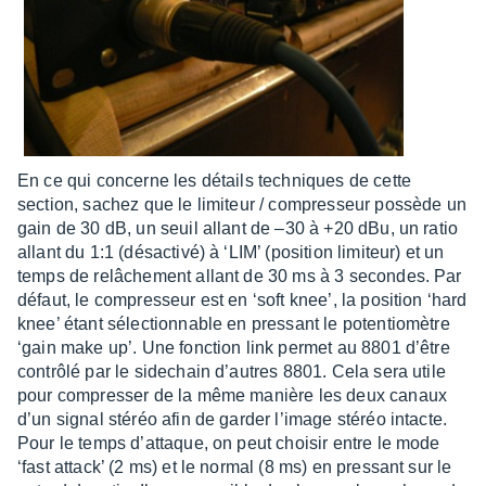
En ce qui concerne les détails tech­niques de cette
section, sachez que le limi­teur / compres­seur possède un
gain de 30 dB, un seuil allant de –30 à +20 dBu, un ratio
allant du 1:1 (désac­tivé) à ‘LIM’ (posi­tion limi­teur) et un
temps de relâ­che­ment allant de 30 ms à 3 secondes. Par
défaut, le compres­seur est en ‘soft knee’, la posi­tion ‘hard
knee’ étant sélec­tion­nable en pres­sant le poten­tio­mètre
‘gain make up’. Une fonc­tion link permet au 8801 d’être
contrôlé par le side­chain d’autres 8801. Cela sera utile
pour compres­ser de la même manière les deux canaux
d’un signal stéréo afin de garder l’image stéréo intacte.
Pour le temps d’at­taque, on peut choi­sir entre le mode
‘fast atta­ck’ (2 ms) et le normal (8 ms) en pres­sant sur le