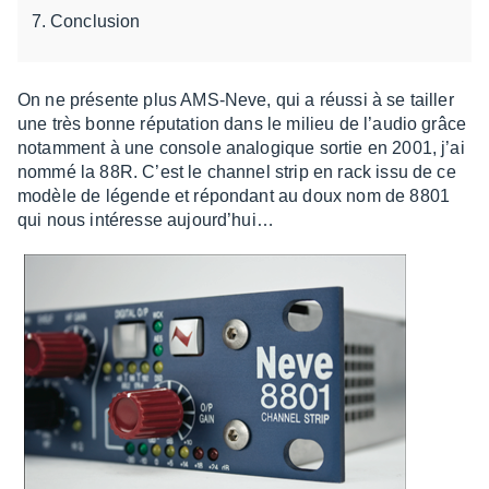
Conclusion
On ne présente plus AMS-Neve, qui a réussi à se tailler
une très bonne répu­ta­tion dans le milieu de l’au­dio grâce
notam­ment à une console analo­gique sortie en 2001, j’ai
nommé la 88R. C’est le chan­nel strip en rack issu de ce
modèle de légende et répon­dant au doux nom de 8801
qui nous inté­resse aujour­d’hui…