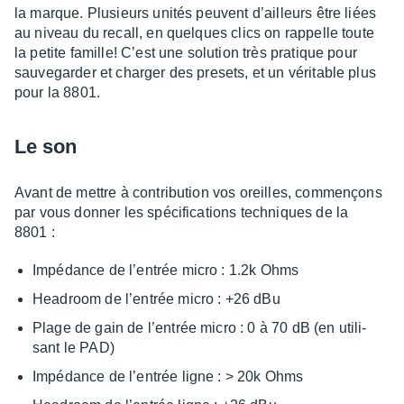
la marque. Plusieurs unités peuvent d’ailleurs être liées
au niveau du recall, en quelques clics on rappelle toute
la petite famille! C’est une solu­tion très pratique pour
sauve­gar­der et char­ger des presets, et un véri­table plus
pour la 8801.
Le son
Avant de mettre à contri­bu­tion vos oreilles, commençons
par vous donner les spéci­fi­ca­tions tech­niques de la
8801 :
Impé­dance de l’en­trée micro : 1.2k Ohms
Headroom de l’en­trée micro : +26 dBu
Plage de gain de l’en­trée micro : 0 à 70 dB (en utili­
sant le PAD)
Impé­dance de l’en­trée ligne : > 20k Ohms