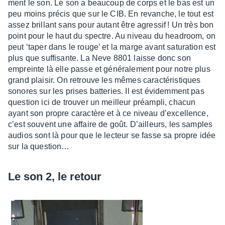
ment le son. Le son a beau­coup de corps et le bas est un
peu moins précis que sur le CIB. En revanche, le tout est
assez brillant sans pour autant être agres­sif ! Un très bon
point pour le haut du spectre. Au niveau du headroom, on
peut ‘taper dans le rouge’ et la marge avant satu­ra­tion est
plus que suffi­sante. La Neve 8801 laisse donc son
empreinte là elle passe et géné­ra­le­ment pour notre plus
grand plai­sir. On retrouve les mêmes carac­té­ris­tiques
sonores sur les prises batte­ries. Il est évidem­ment pas
ques­tion ici de trou­ver un meilleur préam­pli, chacun
ayant son propre carac­tère et à ce niveau d’ex­cel­lence,
c’est souvent une affaire de goût. D’ailleurs, les samples
audios sont là pour que le lecteur se fasse sa propre idée
sur la ques­tion…
Le son 2, le retour