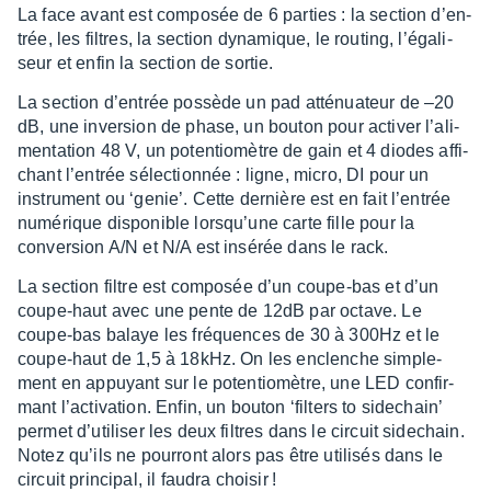
La face avant est compo­sée de 6 parties : la section d’en­
trée, les filtres, la section dyna­mique, le routing, l’éga­li­
seur et enfin la section de sortie.
La section d’en­trée possède un pad atté­nua­teur de –20
dB, une inver­sion de phase, un bouton pour acti­ver l’ali­
men­ta­tion 48 V, un poten­tio­mètre de gain et 4 diodes affi­
chant l’en­trée sélec­tion­née : ligne, micro, DI pour un
instru­ment ou ‘genie’. Cette dernière est en fait l’en­trée
numé­rique dispo­nible lorsqu’une carte fille pour la
conver­sion A/N et N/A est insé­rée dans le rack.
La section filtre est compo­sée d’un coupe-bas et d’un
coupe-haut avec une pente de 12dB par octave. Le
coupe-bas balaye les fréquences de 30 à 300Hz et le
coupe-haut de 1,5 à 18kHz. On les enclenche simple­
ment en appuyant sur le poten­tio­mètre, une LED confir­
mant l’ac­ti­va­tion. Enfin, un bouton ‘fil­ters to side­chain’
permet d’uti­li­ser les deux filtres dans le circuit side­chain.
Notez qu’ils ne pour­ront alors pas être utili­sés dans le
circuit prin­ci­pal, il faudra choi­sir !