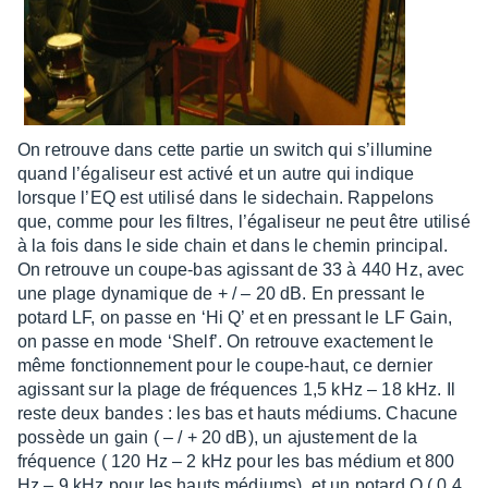
On retrouve dans cette partie un switch qui s’illu­mine
quand l’éga­li­seur est activé et un autre qui indique
lorsque l’EQ est utilisé dans le side­chain. Rappe­lons
que, comme pour les filtres, l’éga­li­seur ne peut être utilisé
à la fois dans le side chain et dans le chemin prin­ci­pal.
On retrouve un coupe-bas agis­sant de 33 à 440 Hz, avec
une plage dyna­mique de + / – 20 dB. En pres­sant le
potard LF, on passe en ‘Hi Q’ et en pres­sant le LF Gain,
on passe en mode ‘Shelf’. On retrouve exac­te­ment le
même fonc­tion­ne­ment pour le coupe-haut, ce dernier
agis­sant sur la plage de fréquences 1,5 kHz – 18 kHz. Il
reste deux bandes : les bas et hauts médiums. Chacune
possède un gain ( – / + 20 dB), un ajus­te­ment de la
fréquence ( 120 Hz – 2 kHz pour les bas médium et 800
Hz – 9 kHz pour les hauts médiums), et un potard Q ( 0,4