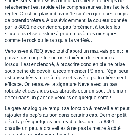
sur les sons percus­sifs comme la batte­rie. Le temps de
relâ­che­ment est rapide et le compres­seur est très facile à
régler. C’est un plai­sir d’avoir ‘le son’ en quelques coups
de poten­tio­mètres. Alors évidem­ment, la couleur donnée
par la 8801 ne convien­dra pas forcé­ment à toutes les
situa­tions et se destine à priori plus à des musiques
comme le rock ou le rap qu’à la varié­té…
Venons-en à l’EQ avec tout d’abord un mauvais point : le
passe-bas coupe le son une dixième de secondes
lorsqu’il est enclen­ché, à pros­crire donc en pleine prise
sous peine de devoir la recom­men­cer ! Sinon, l’éga­li­seur
est aussi très simple à régler et s’avère parti­cu­liè­re­ment
effi­cace. On retrouve la signa­ture Neve avec un bas
robuste et des aigus pas abra­sifs pour un sou. Une main
de fer dans un gant de velours en quelque sorte !
Le gate analo­gique remplit sa fonc­tion à merveille et peut
rajou­ter du pep’s au son dans certains cas. Dernier petit
détail après quelques heures d’uti­li­sa­tion : la 8801
chauffe un peu, alors veillez à ne pas la mettre à côté
d’un autre péri­phé­rique bouillant…