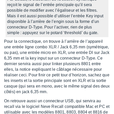
reçoit le signal de l’en­trée prin­ci­pale qu’il sera
possible de modi­fier avec l’éga­li­seur et les filtres.
Mais il est aussi possible d’uti­li­ser l’en­trée Key input
dispo­nible à l’ar­rière de l’en­gin sous la forme d’un
connec­teur D-Type. Pour l’ac­ti­ver, rien de plus
simple : appuyez sur le potard ‘thre­shold’ du gate.
Pour la connec­tique, on trouve à l’ar­rière de l’ap­pa­reil
une entrée ligne combo XLR / Jack 6,35 mm (symé­trique,
ou pas), une entrée micro en XLR, une entrée DI sur Jack
6,35 mm et la key input sur un connec­teur D-Type. Ce
dernier servira aussi pour linker plusieurs 8801 entre
elles, la notice expliquant le câblage néces­saire pour
réali­ser ceci. Pour finir ce petit tour d’ho­ri­zon, sachez que
les inserts et la sortie prin­ci­pale sont en XLR et la sortie
casque (qui sera en mono, avec le même signal des deux
côtés) en jack 6,35 mm.
On retrouve aussi un connec­teur USB, qui servira au
recall via le logi­ciel Neve Recall compa­tible Mac et PC et
utili­sable avec les modèles 8801, 8803, 8804 et 8816 de