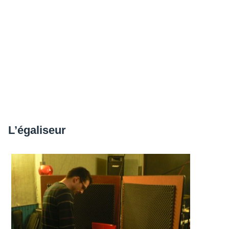
L’éga­li­seur