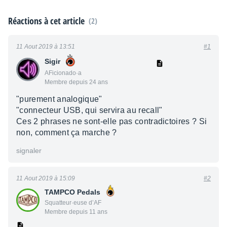
Réactions à cet article
(2)
11 Aout 2019 à 13:51
#1
Sigir
AFicionado·a
Membre depuis 24 ans
"purement analogique"
"connecteur USB, qui servira au recall"
Ces 2 phrases ne sont-elle pas contradictoires ? Si
non, comment ça marche ?
signaler
11 Aout 2019 à 15:09
#2
TAMPCO Pedals
Squatteur·euse d’AF
Membre depuis 11 ans