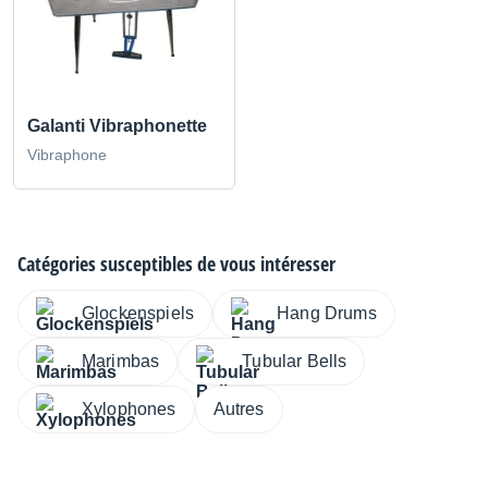
Galanti Vibraphonette
Vibraphone
Catégories susceptibles de vous intéresser
Glockenspiels
Hang Drums
Marimbas
Tubular Bells
Xylophones
Autres