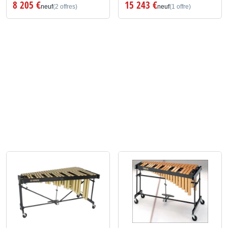
8 205 €
15 243 €
neuf
(2 offres)
neuf
(1 offre)