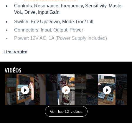
Controls: Resonance, Frequency, Sensitivity, Master
Vol., Drive, Input Gain
Switch: Env Up/Down, Mode Tron/Trill
Connectors: Input, Output, Power
Power: 12V AC, 1A (Power Supply Included)
Lire la suite
Source :
http://www.electroharmonix.com/products/tube-zipper +
VIDÉOS
mode d'emploi
Distribué par
Filling Distribution
Voir les 12 vidéos