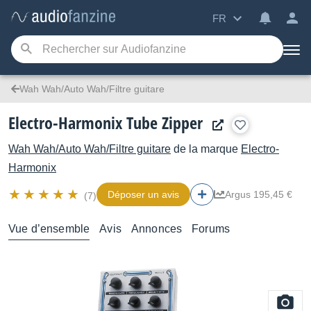
FR
Wah Wah/Auto Wah/Filtre guitare
Electro-Harmonix Tube Zipper
Wah Wah/Auto Wah/Filtre guitare
de la marque
Electro-
Harmonix
Déposer un avis
Argus 195,45 €
(7)
Vue d’ensemble
Avis
Annonces
Forums