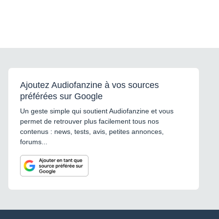
une compression
chaleureuse, dense et
transparente, typique des
compresseurs Vari-Mu, tout
en gardant la flexibilité du
workflow moderne avec
sauvegarde des presets. ✅
État : excellent, parfaitement
fonctionnel ? Remise en main
propre et expedition
envisageable ? N’hésitez pas
à me contacter pour plus
Ajoutez Audiofanzine à vos sources
d’informations ou des photos
préférées sur Google
supplémentaires.
Un geste simple qui soutient Audiofanzine et vous
permet de retrouver plus facilement tous nos
contenus : news, tests, avis, petites annonces,
forums...