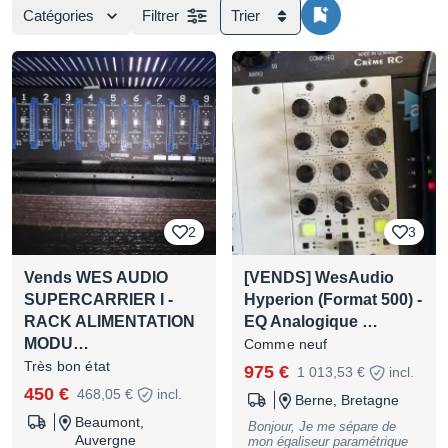
Catégories
Filtrer
Trier
2
3
Vends WES AUDIO
[VENDS] WesAudio
SUPERCARRIER I -
Hyperion (Format 500) -
RACK ALIMENTATION
EQ Analogique …
MODU…
Comme neuf
Très bon état
975 €
1 013,53 €
incl.
450 €
468,05 €
incl.
Berne, Bretagne
Beaumont,
Bonjour, Je me sépare de
Auvergne
mon égaliseur paramétrique