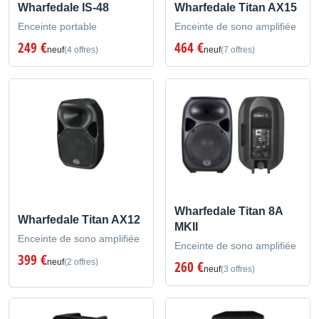
Wharfedale IS-48
Wharfedale Titan AX15
Enceinte portable
Enceinte de sono amplifiée
249 €
464 €
neuf
(4 offres)
neuf
(7 offres)
Wharfedale Titan 8A
Wharfedale Titan AX12
MKII
Enceinte de sono amplifiée
Enceinte de sono amplifiée
399 €
neuf
(2 offres)
260 €
neuf
(3 offres)