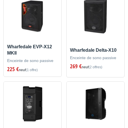
Wharfedale EVP-X12
Wharfedale Delta-X10
MKII
Enceinte de sono passive
Enceinte de sono passive
269 €
neuf
(2 offres)
225 €
neuf
(1 offre)