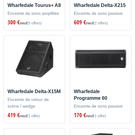
Wharfedale Tourus+ A8
Wharfedale Delta-X215
Enceinte de sono amplifiée
Enceinte de sono passive
300 €
609 €
neuf
(5 offres)
neuf
(2 offres)
Wharfedale Delta-X15M
Wharfedale
Programme 60
Enceinte de retour de
scène / wedge
Enceinte de sono passive
419 €
170 €
neuf
(1 offre)
neuf
(1 offre)