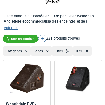
Cette marque fut fondée en 1936 par Peter Walker en
Angleterre et commercialisa des enceintes et des
amplificateurs orientés Hi-Fi, Home Cinema, sono et
Voir plus
studio. Certains de leurs modèles ne sont pas à la portée
de toutes les bourses, mais le résultat sonore se veut très
221
produits trouvés
Ajouter un
produit
fidèle. Parmi leurs produits stars, on peut nommer la série
de haut-parleurs ESL.
Catégories
Séries
Filtrer
Trier
Wharfedale EVP-