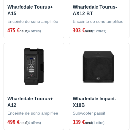
Wharfedale Tourus+
Wharfedale Tourus-
A15
AX12-BT
Enceinte de sono amplifiée
Enceinte de sono amplifiée
475 €
303 €
neuf
(4 offres)
neuf
(5 offres)
Wharfedale Tourus+
Wharfedale Impact-
A12
X18B
Enceinte de sono amplifiée
Subwoofer passif
499 €
339 €
neuf
(4 offres)
neuf
(1 offre)