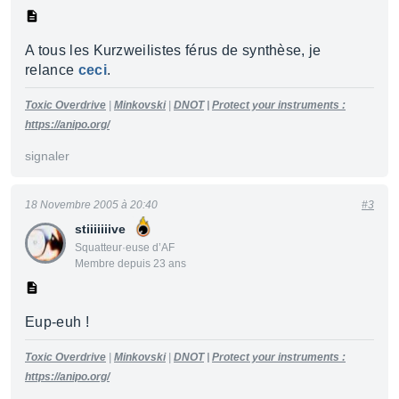
A tous les Kurzweilistes férus de synthèse, je
relance
ceci
.
Toxic Overdrive
|
Minkovski
|
DNOT
|
Protect your instruments :
https://anipo.org/
signaler
18 Novembre 2005 à 20:40
#3
stiiiiiiive
Squatteur·euse d’AF
Membre depuis 23 ans
Eup-euh !
Toxic Overdrive
|
Minkovski
|
DNOT
|
Protect your instruments :
https://anipo.org/