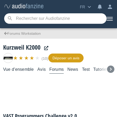
FR
Forums Workstation
Kurzweil K2000
Déposer un avis
(10)
Vue d’ensemble
Avis
Forums
News
Test
Tutoriels
VAST Programmers Challenge v2.0