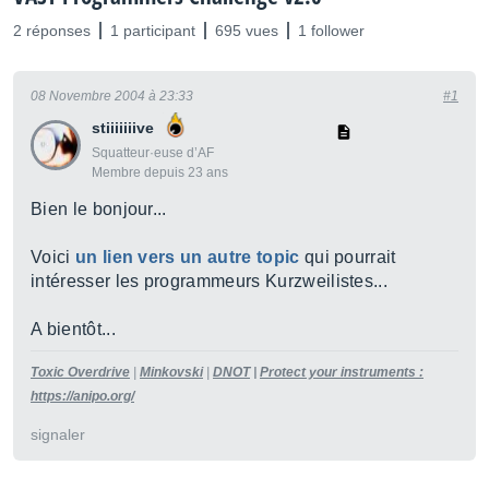
2 réponses
1 participant
695 vues
1 follower
08 Novembre 2004 à 23:33
#1
stiiiiiiive
Squatteur·euse d’AF
Membre depuis 23 ans
Bien le bonjour...
Voici
un lien vers un autre topic
qui pourrait
intéresser les programmeurs Kurzweilistes...
A bientôt...
Toxic Overdrive
|
Minkovski
|
DNOT
|
Protect your instruments :
https://anipo.org/
signaler