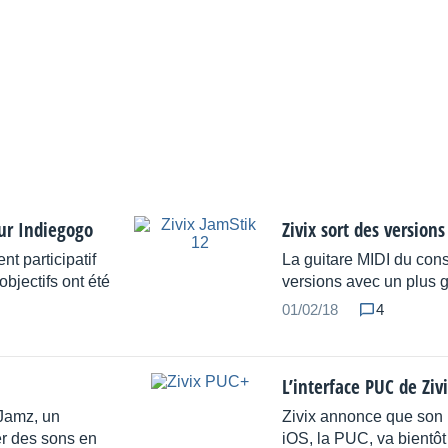
ur Indiegogo
Zivix sort des versions
t participatif
La guitare MIDI du cons
objectifs ont été
versions avec un plus g
01/02/18
4
L’interface PUC de Ziv
rJamz, un
Zivix annonce que son 
r des sons en
iOS, la PUC, va bientôt