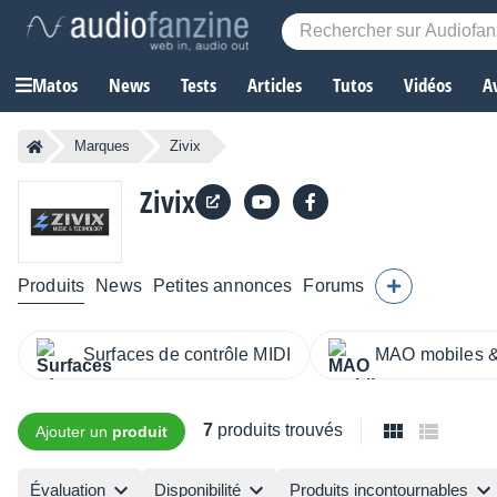
Matos
News
Tests
Articles
Tutos
Vidéos
A
Marques
Zivix
Zivix
Produits
News
Petites annonces
Forums
Surfaces de contrôle MIDI
MAO mobiles & 
7
produits trouvés
Ajouter un
produit
Évaluation
Disponibilité
Produits incontournables