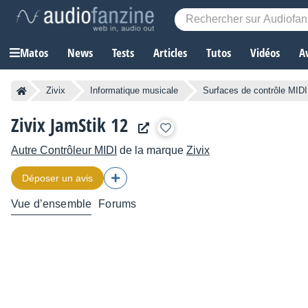
Matos
News
Tests
Articles
Tutos
Vidéos
A
Zivix
Informatique musicale
Surfaces de contrôle MIDI
Zivix JamStik 12
Autre Contrôleur MIDI
de la marque
Zivix
Déposer un avis
Vue d’ensemble
Forums