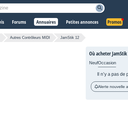
vis
Forums
Annuaires
Petites annonces
Promos
Autres Contrôleurs MIDI
JamStik 12
Où acheter JamStik 
Neuf
Occasion
Il n’y a pas de
Alerte nouvelle