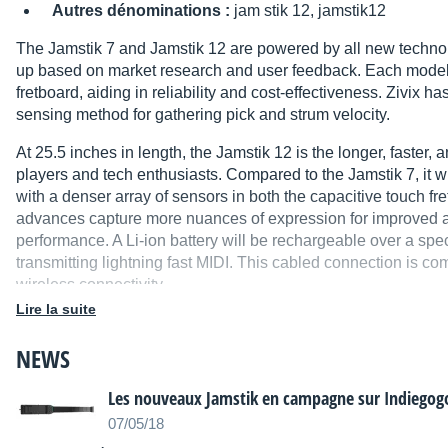
Autres dénominations :
jam stik 12, jamstik12
The Jamstik 7 and Jamstik 12 are powered by all new techn
up based on market research and user feedback. Each model 
fretboard, aiding in reliability and cost-effectiveness. Zivix ha
sensing method for gathering pick and strum velocity.
At 25.5 inches in length, the Jamstik 12 is the longer, faster
players and tech enthusiasts. Compared to the Jamstik 7, it w
with a denser array of sensors in both the capacitive touch f
advances capture more nuances of expression for improved ac
performance. A Li-ion battery will be rechargeable over a sp
transmitting lightning fast MIDI. This cabled connection is c
wireless connectivity.
Lire la suite
NEWS
Les nouveaux Jamstik en campagne sur Indiegog
07/05/18