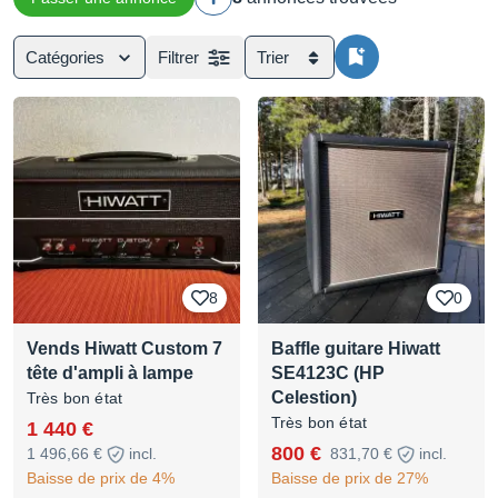
Catégories
Filtrer
Trier
8
0
Vends Hiwatt Custom 7
Baffle guitare Hiwatt
tête d'ampli à lampe
SE4123C (HP
Celestion)
Très bon état
Très bon état
1 440 €
800 €
1 496,66 €
incl.
831,70 €
incl.
Baisse de prix de 4%
Baisse de prix de 27%