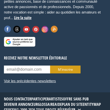
petites annonces, base de connaissances et communauté
active de passionnés et de professionnels. Depuis 2000,
notre vocation est simple : aider au quotidien les amateurs et
Lire la suite
prof...
RECEVEZ NOTRE NEWSLETTER ÉDITORIALE
M’inscrire
Voir les précédentes newsletters
NOUS CONTACTER
PARTICIPER
ARTISTES
OFFRE SANS PUB
DEVENIR ANNONCEUR
GLOSSAIRE
AIDE
PLAN DU SITE
ENTITYMAP
CGU
CGV
© 2000-2026 TOUS DROITS RÉSERVÉS
FR