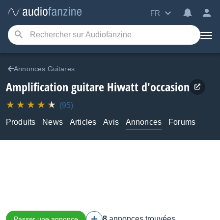
FR
Annonces Guitares
Amplification guitare Hiwatt d'occasion
(95)
Produits
News
Articles
Avis
Annonces
Forums
8
annonces trouvées
Passer une annonce