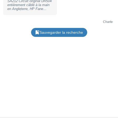
SA212 Circuit original DR504
entièrement câblé à la main
en Angleterre, HP Fane
purple. État neuf, utilisé une
fois en studio non fumeur.
Remise en main propre de
Charte
préférence en Franche-Comté
ou dans les départements
Sauvegarder la recherche
limitrophes