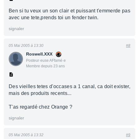
Ben si tu veux un son clair et puissant t'emmerde pas
avec une tete,prends toi un fender twin.
signaler
05 Mai 2005 à 13:30
#8
Roswell.XXX
Posteur·euse AFfamé·e
Membre depuis 23 ans
Des vieilles tetes d'occases a 1 canal, ca doit exister,
mais des produits recents...
T'as regardé chez Orange ?
signaler
05 Mai 2005 à 13:32
#9