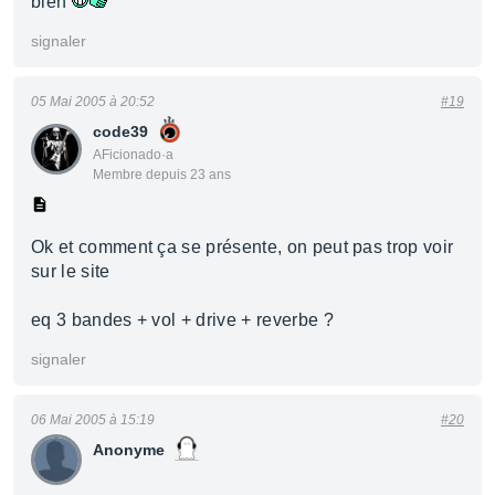
bien
signaler
05 Mai 2005 à 20:52
#19
code39
AFicionado·a
Membre depuis 23 ans
Ok et comment ça se présente, on peut pas trop voir
sur le site
eq 3 bandes + vol + drive + reverbe ?
signaler
06 Mai 2005 à 15:19
#20
Anonyme