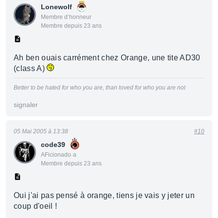
Lonewolf
Membre d’honneur
Membre depuis 23 ans
Ah ben ouais carrément chez Orange, une tite AD30
(class A)
Better to be hated for who you are, than loved for who you are not
signaler
05 Mai 2005 à 13:38
#10
code39
AFicionado·a
Membre depuis 23 ans
Oui j'ai pas pensé à orange, tiens je vais y jeter un
coup d'oeil !