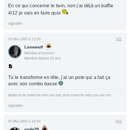
En ce qui concerne le twin, non j'ai déjà un baffle
4/12 je vais en faire quoi
signaler
05 Mai 2005 à 13:39
#11
Lonewolf
Membre d’honneur
Membre depuis 23 ans
Tu le transforme en tête, j'ai un pote qui a fait ça
avec son combo basse
Better to be hated for who you are, than loved for who you are not
signaler
05 Mai 2005 à 14:54
#12
code39