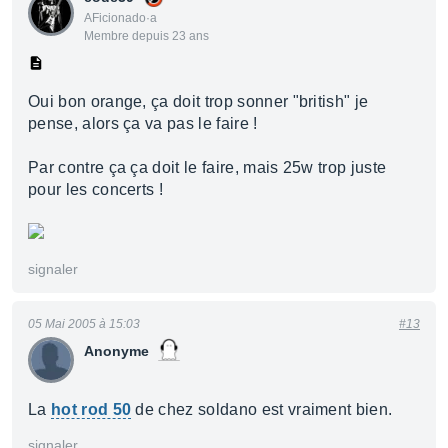
AFicionado·a
Membre depuis 23 ans
Oui bon orange, ça doit trop sonner "british" je
pense, alors ça va pas le faire !
Par contre ça ça doit le faire, mais 25w trop juste
pour les concerts !
signaler
05 Mai 2005 à 15:03
#13
Anonyme
La
hot rod 50
de chez soldano est vraiment bien.
signaler