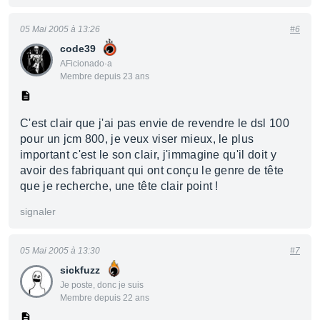
05 Mai 2005 à 13:26
#6
code39
AFicionado·a
Membre depuis 23 ans
C'est clair que j'ai pas envie de revendre le dsl 100
pour un jcm 800, je veux viser mieux, le plus
important c'est le son clair, j'immagine qu'il doit y
avoir des fabriquant qui ont conçu le genre de tête
que je recherche, une tête clair point !
signaler
05 Mai 2005 à 13:30
#7
sickfuzz
Je poste, donc je suis
Membre depuis 22 ans