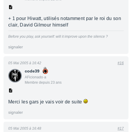
+ 1 pour Hiwatt, utilisés notamment par le roi du son
clair, David Gilmour himself
Before you play, ask yourself: will it improve upon the silence ?
signaler
05 Mai 2005 à 16:42
#16
code39
AFicionado·a
Membre depuis 23 ans
Merci les gars je vais voir de suite
signaler
05 Mai 2005 à 16:48
#17