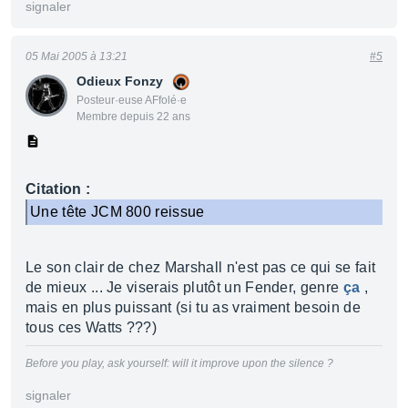
signaler
05 Mai 2005 à 13:21
#5
Odieux Fonzy
Posteur·euse AFfolé·e
Membre depuis 22 ans
Citation :
Une tête JCM 800 reissue
Le son clair de chez Marshall n'est pas ce qui se fait
de mieux ... Je viserais plutôt un Fender, genre
ça
,
mais en plus puissant (si tu as vraiment besoin de
tous ces Watts ???)
Before you play, ask yourself: will it improve upon the silence ?
signaler