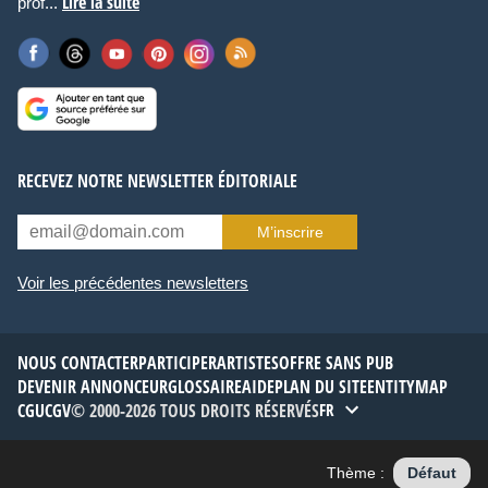
Lire la suite
prof...
RECEVEZ NOTRE NEWSLETTER ÉDITORIALE
M’inscrire
Voir les précédentes newsletters
NOUS CONTACTER
PARTICIPER
ARTISTES
OFFRE SANS PUB
DEVENIR ANNONCEUR
GLOSSAIRE
AIDE
PLAN DU SITE
ENTITYMAP
CGU
CGV
© 2000-2026 TOUS DROITS RÉSERVÉS
FR
Thème :
Défaut