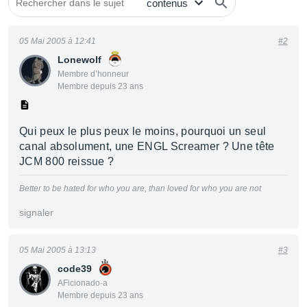
05 Mai 2005 à 12:41
#2
Lonewolf
Membre d’honneur
Membre depuis 23 ans
Qui peux le plus peux le moins, pourquoi un seul
canal absolument, une ENGL Screamer ? Une tête
JCM 800 reissue ?
Better to be hated for who you are, than loved for who you are not
signaler
05 Mai 2005 à 13:13
#3
code39
AFicionado·a
Membre depuis 23 ans