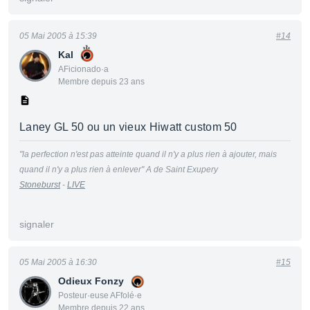
05 Mai 2005 à 15:39
#14
Kal
AFicionado·a
Membre depuis 23 ans
Laney GL 50 ou un vieux Hiwatt custom 50
"la perfection n'est pas atteinte quand il n'y a plus rien à ajouter, mais
quand il n'y a plus rien à enlever" A de Saint Exupery
Stoneburst
-
LIVE
signaler
05 Mai 2005 à 16:30
#15
Odieux Fonzy
Posteur·euse AFfolé·e
Membre depuis 22 ans