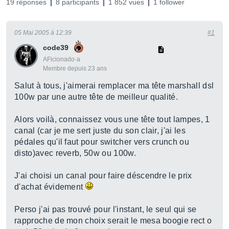
19 réponses
8 participants
1 852 vues
1 follower
05 Mai 2005 à 12:39
#1
code39
AFicionado·a
Membre depuis 23 ans
Salut à tous, j'aimerai remplacer ma tête marshall dsl
100w par une autre tête de meilleur qualité.
Alors voilà, connaissez vous une tête tout lampes, 1
canal (car je me sert juste du son clair, j'ai les
pédales qu'il faut pour switcher vers crunch ou
disto)avec reverb, 50w ou 100w.
J'ai choisi un canal pour faire déscendre le prix
d'achat évidement
Perso j'ai pas trouvé pour l'instant, le seul qui se
rapproche de mon choix serait le mesa boogie rect o