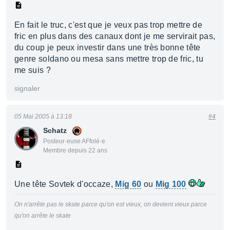
En fait le truc, c'est que je veux pas trop mettre de
fric en plus dans des canaux dont je me servirait pas,
du coup je peux investir dans une très bonne tête
genre soldano ou mesa sans mettre trop de fric, tu
me suis ?
signaler
05 Mai 2005 à 13:18
#4
Schatz
Posteur·euse AFfolé·e
Membre depuis 22 ans
Une tête Sovtek d'occaze,
Mig 60
ou
Mig 100
On n'arrête pas le skate parce qu'on est vieux, on devient vieux parce
qu'on arrête le skate