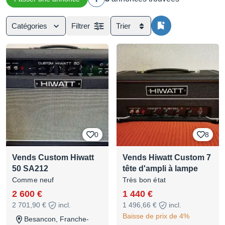
Catégories
Filtrer
Trier
0
8
Vends Custom Hiwatt
Vends Hiwatt Custom 7
50 SA212
tête d'ampli à lampe
Comme neuf
Très bon état
2 600 €
1 440 €
2 701,90 €
incl.
1 496,66 €
incl.
Baisse de prix de 4%
Besancon, Franche-