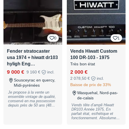
CARACTÉRISTIQUES - 2x
lampes ECC-83, 1x lampe
EL-84 Sovtek - 7 watts -
Entrées basse et haute
sensibilité - Égaliseur 2
bandes - Transformateur de
puissance et de sortie
Partridge - Sortie haut-
0
parleur: 16 ohms
1
Fender stratocaster
Vends Hiwatt Custom
usa 1974 + hiwatt dr103
100 DR-103 - 1975
hyligh Eng…
Très bon état
9 000 €
2 000 €
9 160 €
incl.
2 078,50 €
incl.
Sousceyrac en quercy,
Baisse de prix de 33%
Midi-pyrénées
Je propose à la vente un
Wasquehal, Nord-pas-
ensemble vintage de qualité,
de-calais
conservé en ma possession
Vends tête d’ampli Hiwatt
depuis près de 50 ans (48
DR103 Année 1975, En
pour être précis), assez peu
parfait état, esthétique et
servi, mais soigné.
fonctionnement. Absolument
L’ensemble comprend : •
aucune modification /
Fender Stratocaster USA
reparation n’a été fait….tout
1974 – Fullerton, Californie