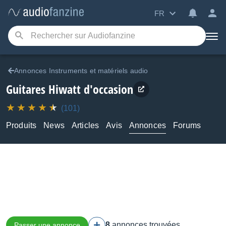
FR
Annonces Instruments et matériels audio
Guitares Hiwatt d'occasion
(101)
Produits
News
Articles
Avis
Annonces
Forums
8
annonces trouvées
Passer une annonce