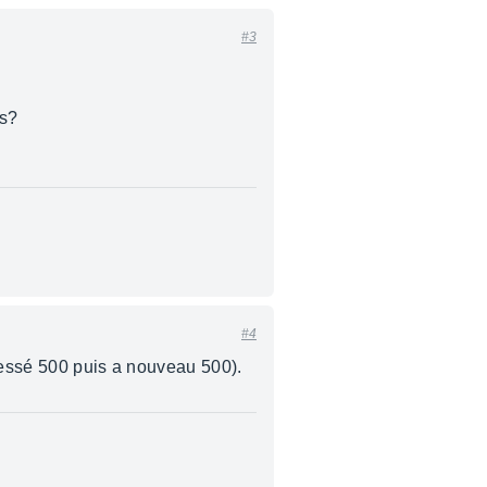
#3
as?
#4
pressé 500 puis a nouveau 500).