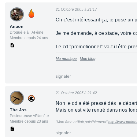
21 Octobre 2005 à 21:17
Oh c'est intéressant ça, je pose un p
Anaon
Drogué·e à l’AFéine
Je me demande, à ce stade, votre c
Membre depuis 24 ans
Le cd "promotionnel" va-t-il être pr
Ma musique
-
Mon blog
signaler
21 Octobre 2005 à 21:42
Non le cd a été pressé dès le départ
The Jos
Mais on est vite rentré dans nos fon
Posteur·euse AFfamé·e
Membre depuis 23 ans
"Mon âme brûlait paisiblement"
http://www.mald
signaler