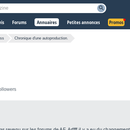
vis
Forums
Annuaires
Petites annonces
Promos
ess
Chronique d'une autoproduction.
ollowers
pas revenu sur les forums de AF. Arffff il y a eu du changeme