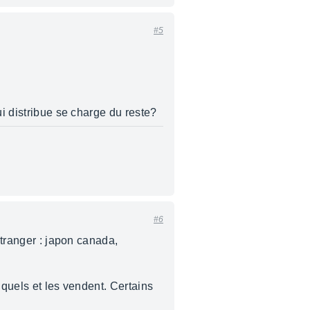
#5
ui distribue se charge du reste?
#6
étranger : japon canada,
s quels et les vendent. Certains