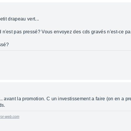
etit drapeau vert...
d n'est pas pressé? Vous envoyez des cds gravés n'est-ce p
essé?
.. avant la promotion. C un investissement a faire (on en a 
ds.
oror-web.com