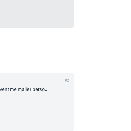
#2
uvent me mailer perso..