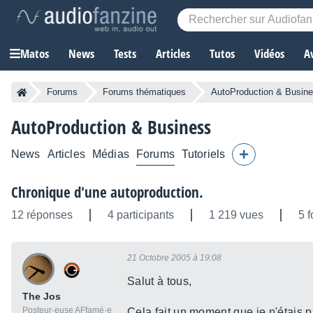
Matos
News
Tests
Articles
Tutos
Vidéos
A
Forums
Forums thématiques
AutoProduction & Busin
AutoProduction & Business
News
Articles
Médias
Forums
Tutoriels
Chronique d'une autoproduction.
12 réponses
4 participants
1 219 vues
5 f
21 Octobre 2005 à 19:08
Salut à tous,
The Jos
Posteur·euse AFfamé·e
Cela fait un moment que je n'étais 