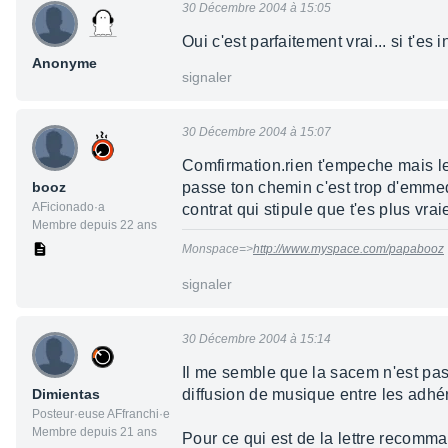
30 Décembre 2004 à 15:05
Oui c'est parfaitement vrai... si t'es
Anonyme
signaler
30 Décembre 2004 à 15:07
Comfirmation.rien t'empeche mais leg
booz
passe ton chemin c'est trop d'emmedes
AFicionado·a
contrat qui stipule que t'es plus vra
Membre depuis 22 ans
Monspace=>
http://www.myspace.com/papabooz
signaler
30 Décembre 2004 à 15:14
Il me semble que la sacem n'est pas 
Dimientas
diffusion de musique entre les adhé
Posteur·euse AFfranchi·e
Membre depuis 21 ans
Pour ce qui est de la lettre recomm