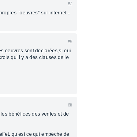
#7
 propres "oeuvres" sur internet...
#8
es oeuvres sont declarées,si oui
rois qu'il y a des clauses ds le
#9
r les bénéfices des ventes et de
effet, qu'est ce qui empêche de