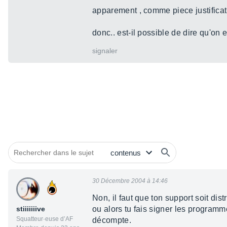
apparement , comme piece justificativ
donc.. est-il possible de dire qu'on
signaler
30 Décembre 2004 à 14:46
Non, il faut que ton support soit distr
stiiiiiiive
ou alors tu fais signer les program
Squatteur·euse d’AF
décompte.