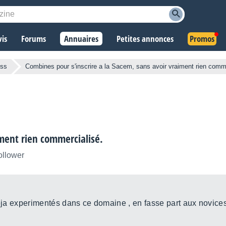
vis
Forums
Annuaires
Petites annonces
Promos
ess
Combines pour s'inscrire a la Sacem, sans avoir vraiment rien comme
iment rien commercialisé.
ollower
déja experimentés dans ce domaine , en fasse part aux novices