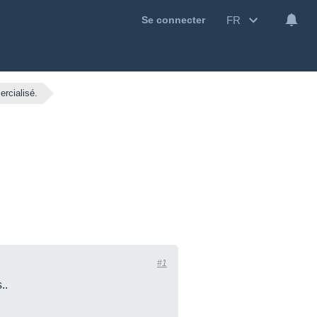
FR
Se connecter
rcialisé.
#1
..