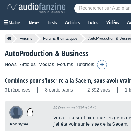
Matos
News
Tests
Articles
Tutos
Vidéos
A
Forums
Forums thématiques
AutoProduction & Busin
AutoProduction & Business
News
Articles
Médias
Forums
Tutoriels
Combines pour s'inscrire a la Sacem, sans avoir vra
31 réponses
8 participants
2 392 vues
1 f
30 Décembre 2004 à 14:41
Voila... ca srait bien que les gens 
Anonyme
j'ai été voir sur le site de la Sacem..