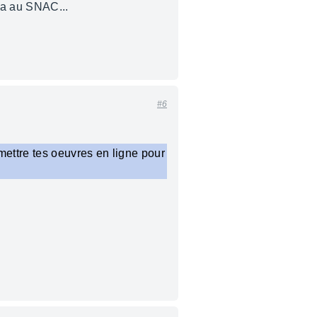
ca au SNAC...
#6
mettre tes oeuvres en ligne pour