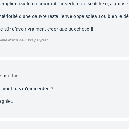
remplir ensuite en bourrant l'ouverture de scotch si ça amuse
ntériorité d'une oeuvre reste l'enveloppe soleau ou bien le d
tre sûr d'avoir vraiment créer quelquechose !!!
ure exacte deux fois par jour"
 pourtant...
. i vont pas m'emmerder..?
agnie..