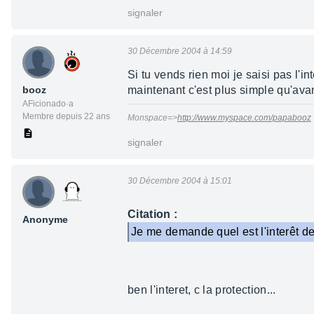
signaler
30 Décembre 2004 à 14:59
Si tu vends rien moi je saisi pas l'i
booz
maintenant c'est plus simple qu'ava
AFicionado·a
Membre depuis 22 ans
Monspace=>
http://www.myspace.com/papabooz
signaler
30 Décembre 2004 à 15:01
Citation :
Anonyme
Je me demande quel est l'interêt de
ben l'interet, c la protection...