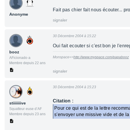
Fait pas chier fait nous écouter... pr
Anonyme
signaler
30 Décembre 2004 à 15:22
Oui fait ecouter si c'est bon je l'enr
booz
Monspace=>
http://www.myspace.com/papabooz
AFicionado·a
Membre depuis 22 ans
signaler
30 Décembre 2004 à 15:23
Citation :
stiiiiiiive
Pour ce qui est de la lettre recomm
Squatteur·euse d’AF
Membre depuis 23 ans
s'envoyer une missive vide et de la