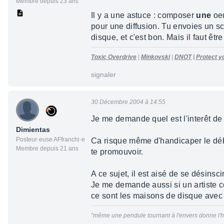
Membre depuis 23 ans
Il y a une astuce : composer
une
oeu
pour une diffusion. Tu envoies un s
disque, et c'est bon. Mais il faut être
Toxic Overdrive
|
Minkovski
|
DNOT
|
Protect yo
signaler
30 Décembre 2004 à 14:55
Je me demande quel est l'interêt de 
Dimientas
Posteur·euse AFfranchi·e
Ca risque même d'handicaper le début
Membre depuis 21 ans
te promouvoir.
A ce sujet, il est aisé de se désinsc
Je me demande aussi si un artiste c
ce sont les maisons de disque avec l
"même une pendule tournant à l'envers donne l'he