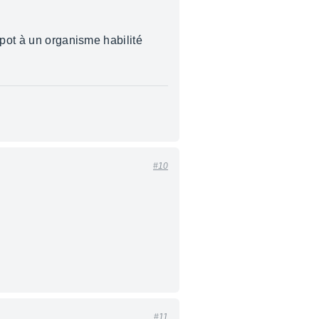
.
épot à un organisme habilité
#10
#11