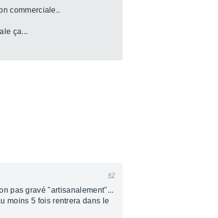
tion commerciale..
le ça...
#2
t non pas gravé "artisanalement"...
u moins 5 fois rentrera dans le