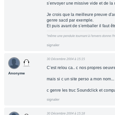
s'envoyer une missive vide et de la 
Je crois que la meilleure preuve d'a
genre sacd par exemple.
Et puis avant de s'emballer il faut ê
"même une pendule tournant à l'envers donne l'he
signaler
30 Décembre 2004 à 15:15
C'est relou ca.. c nos propres oeuvre
Anonyme
mais si c un site perso a mon nom..
c genre les truc Soundclick et comp
signaler
30 Décembre 2004 à 15:18