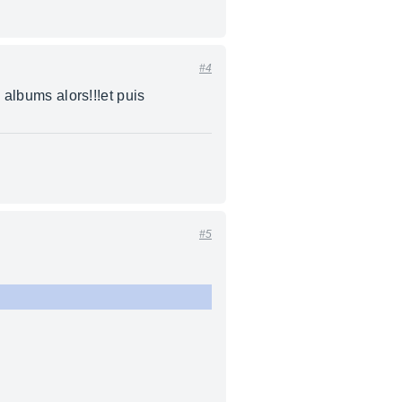
#4
 albums alors!!!et puis
#5