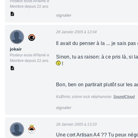
Posteur·euse AFfamé·e
Membre depuis 22 ans
signaler
28 Janvier 2005 à 12:04
Il avait du penser à la ... je sais pa
jokair
Posteur·euse AFfamé·e
Sinon, tu as raison: à ce pris là, si
Membre depuis 22 ans
!
Bon, ben on partirait plutôt sur les a
Ka$hmir, scène rock stéphanoise
SoundCloud
signaler
28 Janvier 2005 à 13:33
Une cort Artisan A4 ?? Tu peux négo