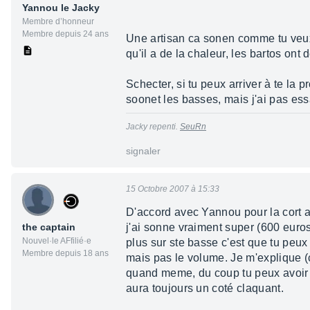
Yannou le Jacky
Membre d’honneur
Membre depuis 24 ans
Une artisan ca sonen comme tu veux !
qu'il a de la chaleur, les bartos ont 
Schecter, si tu peux arriver à te la
soonet les basses, mais j'ai pas essa
Jacky repenti.
SeuRn
signaler
15 Octobre 2007 à 15:33
D'accord avec Yannou pour la cort ar
the captain
j'ai sonne vraiment super (600 euro
Nouvel·le AFfilié·e
plus sur ste basse c'est que tu peux
Membre depuis 18 ans
mais pas le volume. Je m'explique (
quand meme, du coup tu peux avoir un
aura toujours un coté claquant.