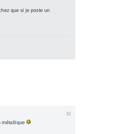
chez que si je poste un
#2
as métallique