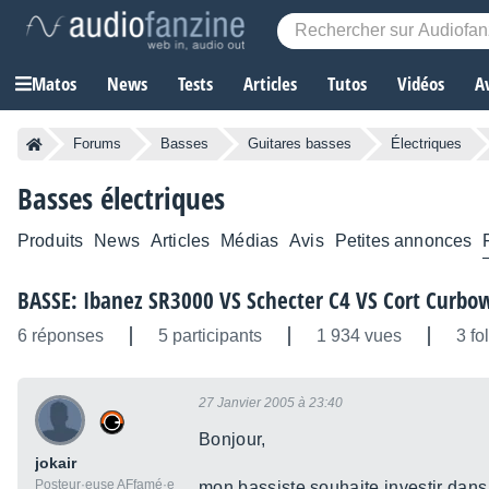
Matos
News
Tests
Articles
Tutos
Vidéos
A
Forums
Basses
Guitares basses
Électriques
Basses électriques
Produits
News
Articles
Médias
Avis
Petites annonces
BASSE: Ibanez SR3000 VS Schecter C4 VS Cort Curbo
6 réponses
5 participants
1 934 vues
3 fo
27 Janvier 2005 à 23:40
Bonjour,
jokair
Posteur·euse AFfamé·e
mon bassiste souhaite investir dan