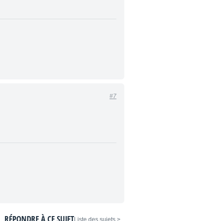
#7
RÉPONDRE À CE SUJET
< Liste des sujets