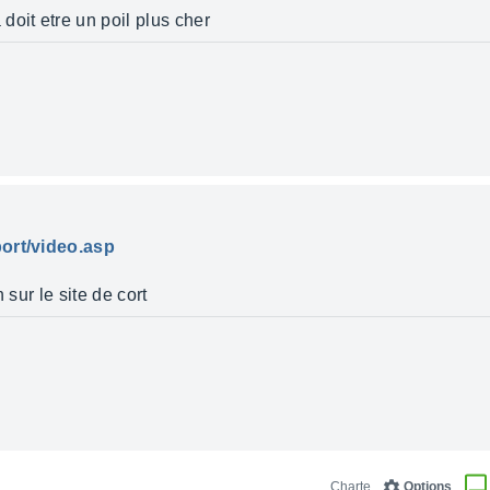
oit etre un poil plus cher
port/video.asp
 sur le site de cort
Charte
Options