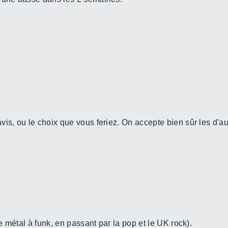
€
is, ou le choix que vous feriez. On accepte bien sûr les d'aut
.
de métal à funk, en passant par la pop et le UK rock).