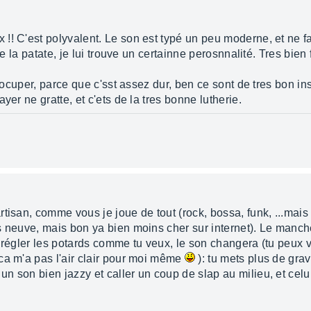
! C'est polyvalent. Le son est typé un peu moderne, et ne fa
de la patate, je lui trouve un certainne perosnnalité. Tres bien 
 procuper, parce que c'sst assez dur, ben ce sont de tres bon 
yer ne gratte, et c'ets de la tres bonne lutherie.
tisan, comme vous je joue de tout (rock, bossa, funk, ...mais
s neuve, mais bon ya bien moins cher sur internet). Le manche
 régler les potards comme tu veux, le son changera (tu peux v
ca m'a pas l'air clair pour moi même
): tu mets plus de gra
 son bien jazzy et caller un coup de slap au milieu, et celu