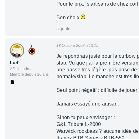
Pour le prix, ls artisans de chez cor
Bon choix
signaler
18 Octobre 2007 à 13:15
Je répondrais juste pour la curbow 
Lud'
slap. Vu que j'ai la première versio
AFicionado·a
une basse tres légère, pas prise de 
Membre depuis 20 ans
normale/slap. Le manche est tres fin,
Seul point négatif : difficile de jouer
Jamais essayé une artisan.
Sinon tu peux envisager :
G&L Tribute L-2000
Warwick rockbass ? aucune idée de
Ibanez BTB Series - BTB-550