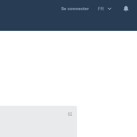
FR
Se connecter
#1