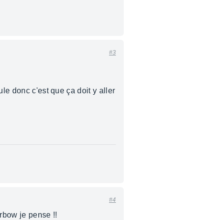
#3
le donc c'est que ça doit y aller
#4
rbow je pense !!