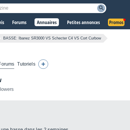
vis
Forums
Annuaires
Petites annonces
Promos
BASSE: Ibanez SR3000 VS Schecter C4 VS Cort Curbow
Forums
Tutoriels
w
llowers
s une basse dans les 2 semaines.