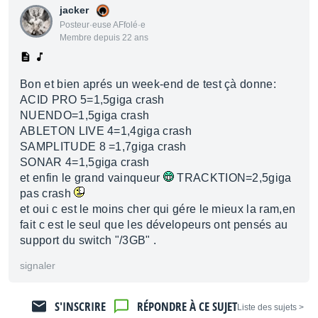
jacker
Posteur·euse AFfolé·e
Membre depuis 22 ans
Bon et bien aprés un week-end de test çà donne:
ACID PRO 5=1,5giga crash
NUENDO=1,5giga crash
ABLETON LIVE 4=1,4giga crash
SAMPLITUDE 8 =1,7giga crash
SONAR 4=1,5giga crash
et enfin le grand vainqueur
TRACKTION=2,5giga
pas crash
et oui c est le moins cher qui gére le mieux la ram,en
fait c est le seul que les dévelopeurs ont pensés au
support du switch "/3GB" .
signaler
S'INSCRIRE
RÉPONDRE À CE SUJET
< Liste des sujets