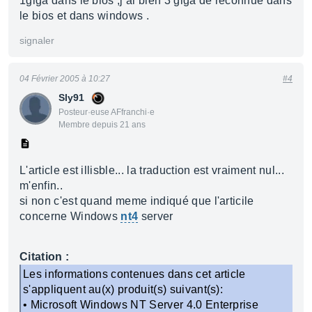
1giga dans le bios ,j ai bien 3 giga de reconnue dans
le bios et dans windows .
signaler
04 Février 2005 à 10:27
#4
Sly91
Posteur·euse AFfranchi·e
Membre depuis 21 ans
L'article est illisble... la traduction est vraiment nul...
m'enfin..
si non c'est quand meme indiqué que l'articile
concerne Windows
nt4
server
Citation :
Les informations contenues dans cet article
s'appliquent au(x) produit(s) suivant(s):
• Microsoft Windows NT Server 4.0 Enterprise