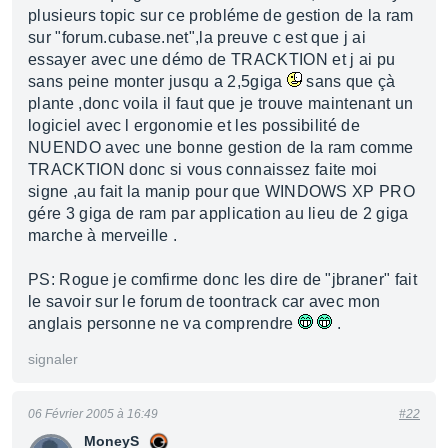
plusieurs topic sur ce probléme de gestion de la ram
sur "forum.cubase.net",la preuve c est que j ai
essayer avec une démo de TRACKTION et j ai pu
sans peine monter jusqu a 2,5giga
sans que çà
plante ,donc voila il faut que je trouve maintenant un
logiciel avec l ergonomie et les possibilité de
NUENDO avec une bonne gestion de la ram comme
TRACKTION donc si vous connaissez faite moi
signe ,au fait la manip pour que WINDOWS XP PRO
gére 3 giga de ram par application au lieu de 2 giga
marche à merveille .
PS: Rogue je comfirme donc les dire de "jbraner" fait
le savoir sur le forum de toontrack car avec mon
anglais personne ne va comprendre
.
signaler
06 Février 2005 à 16:49
#22
MoneyS