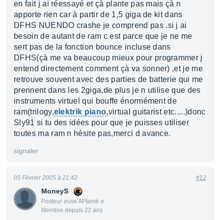
en fait j ai réessayé et çà plante pas mais çà n
apporte rien car à partir de 1,5 giga de kit dans
DFHS NUENDO crashe je comprend pas .si j ai
besoin de autant de ram c est parce que je ne me
sert pas de la fonction bounce incluse dans
DFHS(çà me va beaucoup mieux pour programmer j
entend directement comment çà va sonner) ,et je me
retrouve souvent avec des parties de batterie qui me
prennent dans les 2giga,de plus je n utilise que des
instruments virtuel qui bouffe énormément de
ram(trilogy,
elektrik piano
,virtual guitarist etc.....)donc
Sly91 si tu des idées pour que je puisses utiliser
toutes ma ram n hésite pas,merci d avance.
signaler
05 Février 2005 à 21:42
#12
MoneyS
Posteur·euse AFfamé·e
Membre depuis 22 ans