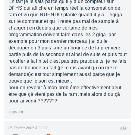
En fait je le sais parce qu il y a un compteur sur
DFHS qui affiche en temps réel la consomation de
ram et vu que NUENDO plante quand il y a 1.5giga
sur le compteur et qu il reste pas mal de sample à
charger j en déduis que certaine de mes
programmation doivent faire dans les 2 giga .par
exemple pour mon dernier morceau j ai du le
découper en 3 puis faire un bounce de la premiere
partie puis de la seconde et ainsi de suite et puis tout
recoller à la fin ,et c est pas trés pratique ,si je ne fais
pas de bounce au fait (je le dis avant qu on me le
demande)c est tout simplement aussi parce que je
trouve que le son est mieux .
pour en revenir à mon probléme effectivement peut
étre que çà vient pas de la ram ,mais alors d ou çà
pourrai venir ???????
signaler
05 Février 2005 à 22:22
#14