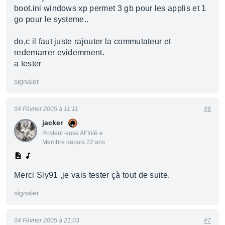
boot.ini windows xp permet 3 gb pour les applis et 1
go pour le systeme..
do,c il faut juste rajouter la commutateur et
redemarrer evidemment.
a tester
signaler
04 Février 2005 à 11:11
#6
jacker
Posteur·euse AFfolé·e
Membre depuis 22 ans
Merci Sly91 ,je vais tester çà tout de suite.
signaler
04 Février 2005 à 21:03
#7