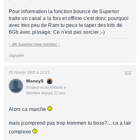
Pour information la fonction bounce de Superior
traite un canal a la fois et offline c'est donc pourquoi
avec tres peu de Ram tu peux te taper des kits de
6Gb avec pissage. Ce n'est pas sorcier ;-)
~ dfh Superior crew member ~
signaler
05 Février 2005 à 22:23
#15
MoneyS
Posteur·euse AFfamé·e
Membre depuis 22 ans
Alors ca marche
mais jcomprend pas trop kommen tu boss?....ca a lair
complexe