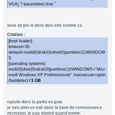
VGA] "/ basevideo/ /sos "
sous xp pro le tiens dois etre comme ca
Citation :
[boot loader]
timeout=30
default=multi(0)disk(0)rdisk(0)partition(1)\WINDOW
S
[operating systems]
multi(0)disk(0)rdisk(0)partition(1)\WINDOWS="Micr
osoft Windows XP Professionnel" /noexecute=optin
/fastdetect
/ 3 GB
rajoute donc la partie en gras
je vais jeter un oail dans la base de connaissance
microsost, je suis etonné quand meme.