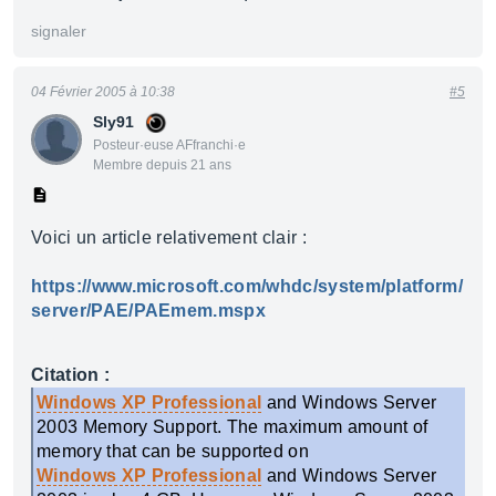
signaler
04 Février 2005 à 10:38
#5
Sly91
Posteur·euse AFfranchi·e
Membre depuis 21 ans
Voici un article relativement clair :
https://www.microsoft.com/whdc/system/platform/
server/PAE/PAEmem.mspx
Citation :
Windows XP Professional
and Windows Server
2003 Memory Support. The maximum amount of
memory that can be supported on
Windows XP Professional
and Windows Server