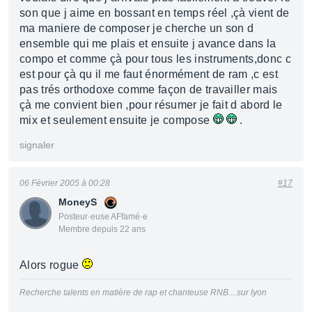
son que j aime en bossant en temps réel ,çà vient de
ma maniere de composer je cherche un son d
ensemble qui me plais et ensuite j avance dans la
compo et comme çà pour tous les instruments,donc c
est pour çà qu il me faut énormément de ram ,c est
pas trés orthodoxe comme façon de travailler mais
çà me convient bien ,pour résumer je fait d abord le
mix et seulement ensuite je compose
.
signaler
06 Février 2005 à 00:28
#17
MoneyS
Posteur·euse AFfamé·e
Membre depuis 22 ans
Alors rogue
Recherche talents en matière de rap et chanteuse RNB....sur lyon