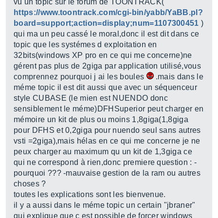
vu un topic sur le forum de TOONTRACK(
https://www.toontrack.com/cgi-bin/yabb/YaBB.pl?
board=support;action=display;num=1107300451
)
qui ma un peu cassé le moral,donc il est dit dans ce
topic que les systémes d exploitation en
32bits(windows XP pro en ce qui me concerne)ne
gérent pas plus de 2giga par application utilisé,vous
comprennez pourquoi j ai les boules
.mais dans le
méme topic il est dit aussi que avec un séquenceur
style CUBASE (le mien est NUENDO donc
sensiblement le méme)DFHSuperior peut charger en
mémoire un kit de plus ou moins 1,8giga(1,8giga
pour DFHS et 0,2giga pour nuendo seul sans autres
vsti =2giga),mais hélas en ce qui me concerne je ne
peux charger au maximum qu un kit de 1,3giga ce
qui ne correspond à rien,donc premiere question : -
pourquoi ??? -mauvaise gestion de la ram ou autres
choses ?
toutes les explications sont les bienvenue.
il y a aussi dans le méme topic un certain "jbraner"
qui explique que c est possible de forcer windows