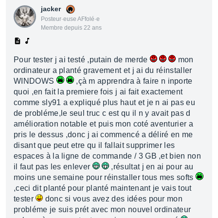
jacker
Posteur·euse AFfolé·e
Membre depuis 22 ans
Pour tester j ai testé ,putain de merde
mon
ordinateur a planté gravement et j ai du réinstaller
WINDOWS
,çà m apprendra à faire n inporte
quoi ,en fait la premiere fois j ai fait exactement
comme sly91 a expliqué plus haut et je n ai pas eu
de probléme,le seul truc c est qu il n y avait pas d
amélioration notable et puis mon coté aventurier a
pris le dessus ,donc j ai commencé a déliré en me
disant que peut etre qu il fallait supprimer les
espaces à la ligne de commande / 3 GB ,et bien non
il faut pas les enlever
,résultat j en ai pour au
moins une semaine pour réinstaller tous mes softs
,ceci dit planté pour planté maintenant je vais tout
tester
donc si vous avez des idées pour mon
probléme je suis prét avec mon nouvel ordinateur