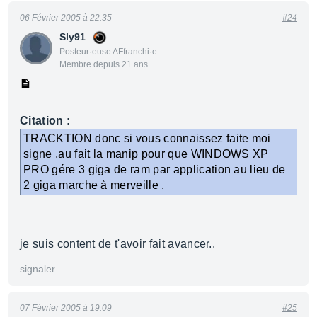
06 Février 2005 à 22:35
#24
Sly91
Posteur·euse AFfranchi·e
Membre depuis 21 ans
Citation :
TRACKTION donc si vous connaissez faite moi
signe ,au fait la manip pour que WINDOWS XP
PRO gére 3 giga de ram par application au lieu de
2 giga marche à merveille .
je suis content de t'avoir fait avancer..
signaler
07 Février 2005 à 19:09
#25