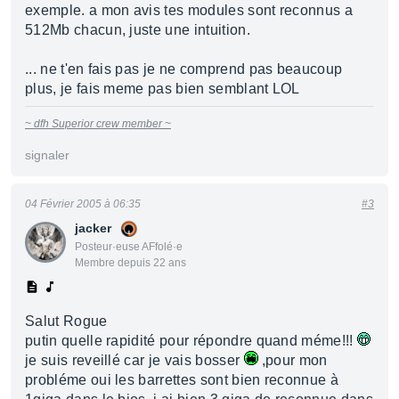
exemple. a mon avis tes modules sont reconnus a
512Mb chacun, juste une intuition.
... ne t'en fais pas je ne comprend pas beaucoup
plus, je fais meme pas bien semblant LOL
~ dfh Superior crew member ~
signaler
04 Février 2005 à 06:35
#3
jacker
Posteur·euse AFfolé·e
Membre depuis 22 ans
Salut Rogue
putin quelle rapidité pour répondre quand méme!!!
je suis reveillé car je vais bosser
,pour mon
probléme oui les barrettes sont bien reconnue à