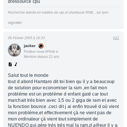
dressource cpu
Recherche talents en matière de rap et chanteuse RNB....sur lyon
signaler
06 Février 2005 à 16:33
#21
jacker
Posteur·euse AFfolé·e
Membre depuis 22 ans
Salut tout le monde
tout d abord Hamtaro dit toi bien qu il y a beaucoup
de solution pour economiser la ram ,en fait mon
probléme est un probléme d enfant gaté car tout
marchait trés bien avec 1,5 ou 2 giga de ram et avec
la fonction bounce .ceci dit j ai enfin trouvé d où vient
mon probléme,et effectivement çà ne vient pas de
mon ordinateur çà vient tout simplement de
NUENDO qui gére trés trés mal la ram,d ailleur il y a