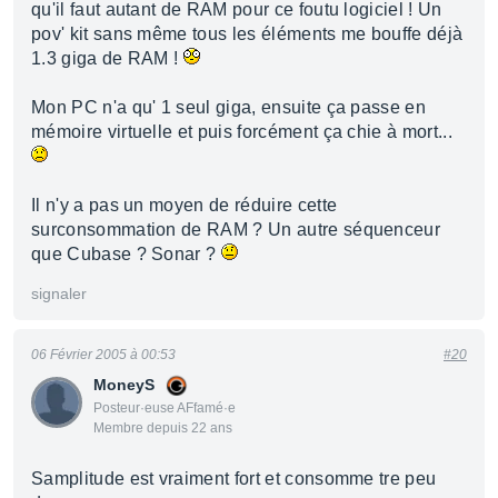
qu'il faut autant de RAM pour ce foutu logiciel ! Un
pov' kit sans même tous les éléments me bouffe déjà
1.3 giga de RAM !
Mon PC n'a qu' 1 seul giga, ensuite ça passe en
mémoire virtuelle et puis forcément ça chie à mort...
Il n'y a pas un moyen de réduire cette
surconsommation de RAM ? Un autre séquenceur
que Cubase ? Sonar ?
signaler
06 Février 2005 à 00:53
#20
MoneyS
Posteur·euse AFfamé·e
Membre depuis 22 ans
Samplitude est vraiment fort et consomme tre peu