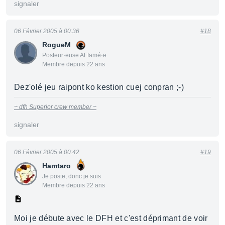
signaler
06 Février 2005 à 00:36
#18
RogueM
Posteur·euse AFfamé·e
Membre depuis 22 ans
Dez'olé jeu raipont ko kestion cuej conpran ;-)
~ dfh Superior crew member ~
signaler
06 Février 2005 à 00:42
#19
Hamtaro
Je poste, donc je suis
Membre depuis 22 ans
Moi je débute avec le DFH et c'est déprimant de voir