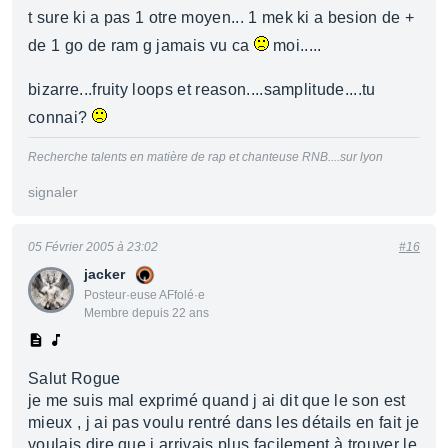
t sure ki a pas 1 otre moyen... 1 mek ki a besion de +
de 1 go de ram g jamais vu ca
moi.....
bizarre...fruity loops et reason....samplitude....tu
connai?
Recherche talents en matière de rap et chanteuse RNB....sur lyon
signaler
05 Février 2005 à 23:02
#16
jacker
Posteur·euse AFfolé·e
Membre depuis 22 ans
Salut Rogue
je me suis mal exprimé quand j ai dit que le son est
mieux , j ai pas voulu rentré dans les détails en fait je
voulais dire que j arrivais plus facilement à trouver le