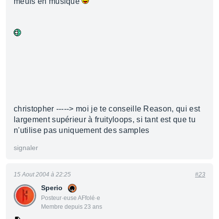
meufs en musique
christopher -----> moi je te conseille Reason, qui est
largement supérieur à fruityloops, si tant est que tu
n'utilise pas uniquement des samples
signaler
15 Aout 2004 à 22:25
#23
Sperio
Posteur·euse AFfolé·e
Membre depuis 23 ans