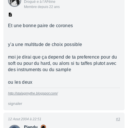
Drogué·e à l’AFéine
Membre depuis 22 ans
Et une bonne paire de corones
y'a une multitude de choix possible
moi je dirai que ça depend de ta preference pour du
soft ou pour du hard, ou alors si tu taffes plutot avec
des instruments ou du sample
ou les deux
http://stalagmythe.blogspot.com/
signaler
12 Aout 2004 à 22:51
#3
Piandu