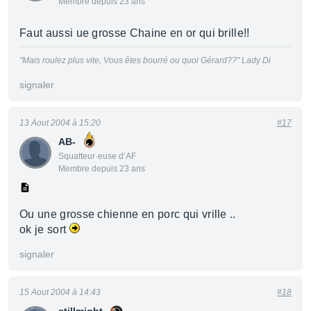
Membre depuis 23 ans
Faut aussi ue grosse Chaine en or qui brille!!
"Mais roulez plus vite, Vous êtes bourré ou quoi Gérard??" Lady Di
signaler
13 Aout 2004 à 15:20
#17
AB-
Squatteur·euse d’AF
Membre depuis 23 ans
Ou une grosse chienne en porc qui vrille ..
ok je sort
signaler
15 Aout 2004 à 14:43
#18