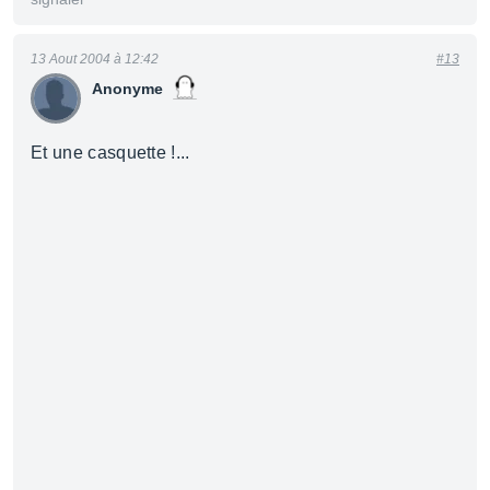
13 Aout 2004 à 12:42
#13
Anonyme
Et une casquette !...