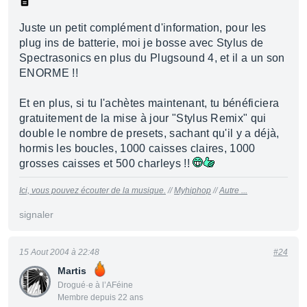
Juste un petit complément d'information, pour les
plug ins de batterie, moi je bosse avec Stylus de
Spectrasonics en plus du Plugsound 4, et il a un son
ENORME !!
Et en plus, si tu l'achètes maintenant, tu bénéficiera
gratuitement de la mise à jour "Stylus Remix" qui
double le nombre de presets, sachant qu'il y a déjà,
hormis les boucles, 1000 caisses claires, 1000
grosses caisses et 500 charleys !!
Ici, vous pouvez écouter de la musique.
//
Myhiphop
//
Autre ...
signaler
15 Aout 2004 à 22:48
#24
Martis
Drogué·e à l’AFéine
Membre depuis 22 ans