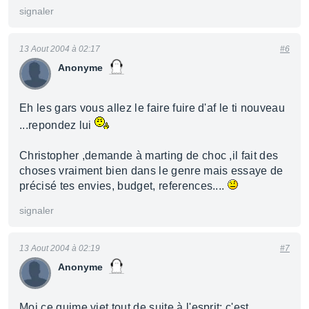
signaler
13 Aout 2004 à 02:17
#6
Anonyme
Eh les gars vous allez le faire fuire d'af le ti nouveau
...repondez lui
Christopher ,demande à marting de choc ,il fait des
choses vraiment bien dans le genre mais essaye de
précisé tes envies, budget, references....
signaler
13 Aout 2004 à 02:19
#7
Anonyme
Moi ce quime viet tout de suite à l'esprit: c'est