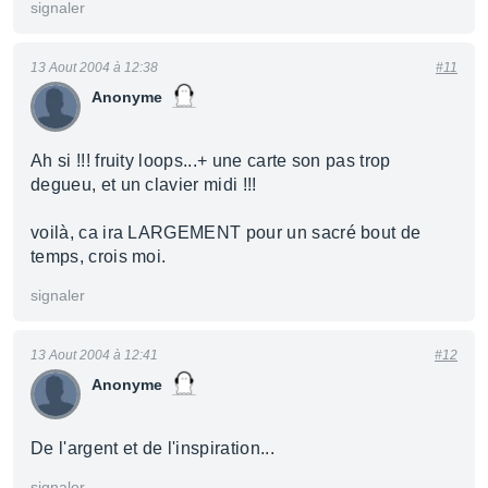
signaler
13 Aout 2004 à 12:38
#11
Anonyme
Ah si !!! fruity loops...+ une carte son pas trop
degueu, et un clavier midi !!!
voilà, ca ira LARGEMENT pour un sacré bout de
temps, crois moi.
signaler
13 Aout 2004 à 12:41
#12
Anonyme
De l'argent et de l'inspiration...
signaler