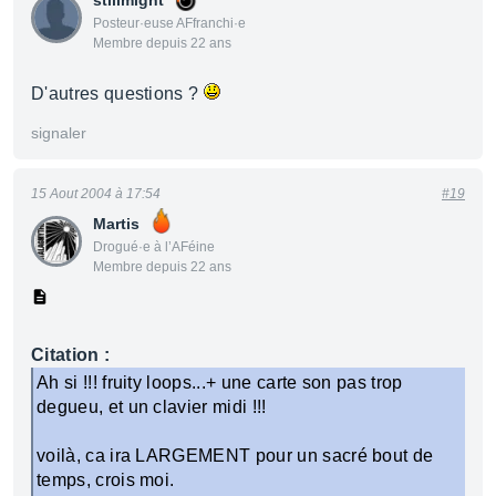
stillmight
Posteur·euse AFfranchi·e
Membre depuis 22 ans
D'autres questions ?
signaler
15 Aout 2004 à 17:54
#19
Martis
Drogué·e à l’AFéine
Membre depuis 22 ans
Citation :
Ah si !!! fruity loops...+ une carte son pas trop
degueu, et un clavier midi !!!
voilà, ca ira LARGEMENT pour un sacré bout de
temps, crois moi.