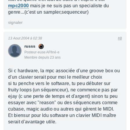
mpc2000
mais je ne suis pas un specialiste du
genre...(c'est un sampler,sequenceur)
signaler
13 Aout 2004 à 02:38
#8
russs
Posteur·euse AFfiné·e
Membre depuis 23 ans
Si c hardware, la mpc associée d'une groove box ou
d'un clavier serait pour moi le meilleur choix
si tu penche vers le software, tu peu débuter sur
fruity loops (un séquenceur), ne commence pas par
ejay (c une perte de temps et d'argent) sinon tu peu
essayer avec "reason" ou des séquenceurs comme
cubase, magic audio ou autres qui gèrent le MIDI.
Et biensur pour ldu software un clavier MIDI maître
serait d'avantage utile.