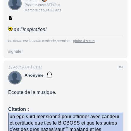
Posteur·euse AFfolé·e
Membre depuis 23 ans
de l'inspiration!
Le doute est la seule certitude permise...
gloire à satan
signaler
13 Aout 2004 à 01:11
#4
Anonyme
Ecoute de la musique.
Citation :
un ego surdimensionné pour affirmer avec candeur
et certitude que t'es le BIGBOSS et que les autres
c'est des gros nazes(sauf Timbaland et les