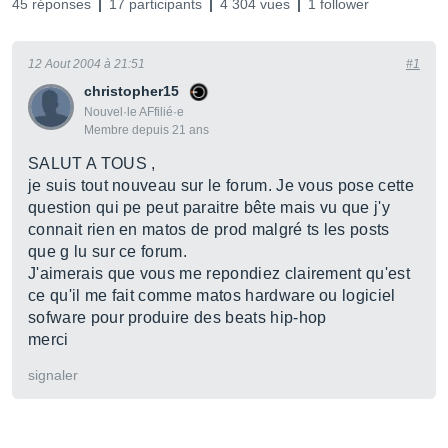
45 réponses
17 participants
4 304 vues
1 follower
12 Aout 2004 à 21:51
#1
christopher15
Nouvel·le AFfilié·e
Membre depuis 21 ans
SALUT A TOUS ,
je suis tout nouveau sur le forum. Je vous pose cette
question qui pe peut paraitre bête mais vu que j'y
connait rien en matos de prod malgré ts les posts
que g lu sur ce forum.
J'aimerais que vous me repondiez clairement qu'est
ce qu'il me fait comme matos hardware ou logiciel
sofware pour produire des beats hip-hop
merci
signaler