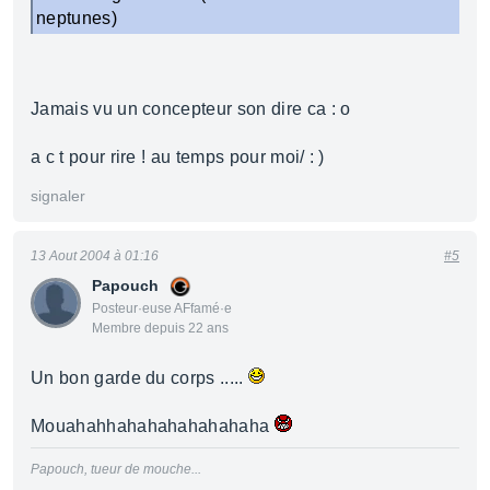
neptunes)
Jamais vu un concepteur son dire ca : o
a c t pour rire ! au temps pour moi/ : )
signaler
13 Aout 2004 à 01:16
#5
Papouch
Posteur·euse AFfamé·e
Membre depuis 22 ans
Un bon garde du corps .....
Mouahahhahahahahahahaha
Papouch, tueur de mouche...