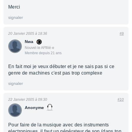
Merci
signaler
20 Janvier 2005 à 18:36
#9
Nwa
Nouvel·le AFfilié·e
Membre depuis 21 ans
En fait moi je veux débuter et je ne sais pas si ce
genre de machines c'est pas trop complexe
signaler
22 Janvier 2005 à 09:30
#10
Anonyme
Pour faire de la musique avec des instruments
electroniques, il faut un générateur de son (dans ton