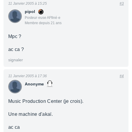
11 Janvier 2005 à 15:25
#3
pipol
Posteur·euse AFfiné·e
Membre depuis 21 ans
Mpc ?
ac ca ?
signaler
11 Janvier 2005 à 17:36
#4
Anonyme
Music Production Center (je crois).
Une machine d'akaï.
ac ca