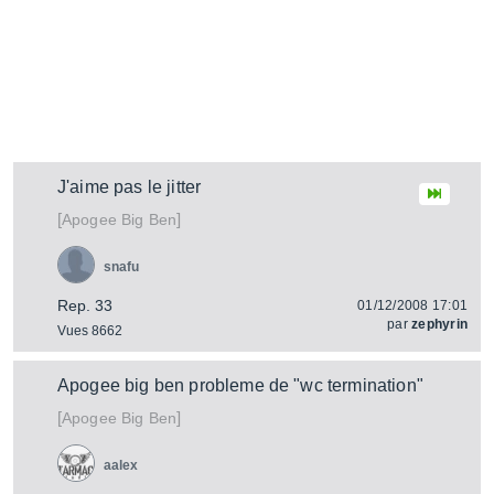
J'aime pas le jitter
[
]
Big Ben
Apogee
snafu
Rep. 33
01/12/2008 17:01
par
zephyrin
Vues 8662
Apogee big ben probleme de "wc termination"
[
]
Big Ben
Apogee
aalex