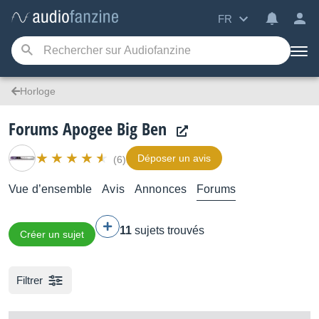
FR
Horloge
Forums Apogee Big Ben
Déposer un avis
(6)
Vue d’ensemble
Avis
Annonces
Forums
11
sujets trouvés
Créer un sujet
Filtrer