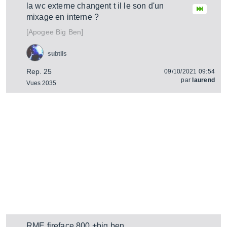
la wc externe changent t il le son d'un
mixage en interne ?
[
]
Big Ben
Apogee
subtils
Rep. 25
09/10/2021 09:54
par
laurend
Vues 2035
RME fireface 800 +big ben