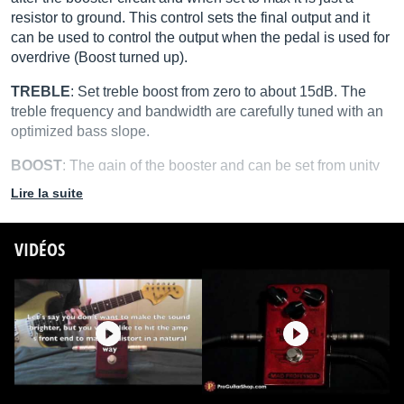
resistor to ground. This control sets the final output and it
can be used to control the output when the pedal is used for
overdrive (Boost turned up).
TREBLE
: Set treble boost from zero to about 15dB. The
treble frequency and bandwidth are carefully tuned with an
optimized bass slope.
BOOST
: The gain of the booster and can be set from unity
to about 40dB of boost. When this control is cranked the unit
Lire la suite
will distort within itself.
BUFFER
: Inside the pedal there is a switch for a high
VIDÉOS
quality buffer. You can set the pedal for true bypass mode or
“buffer on” in bypass mode. We recommend using a buffer
in your signal chain to help with the treble and gain loss
from using many pedals and/or long cables.
The Mad Professor RRB Buffer is an amplifier with a
voltage gain of exactly 1x (times).
The RRB buffer output impedance is set a little lower than