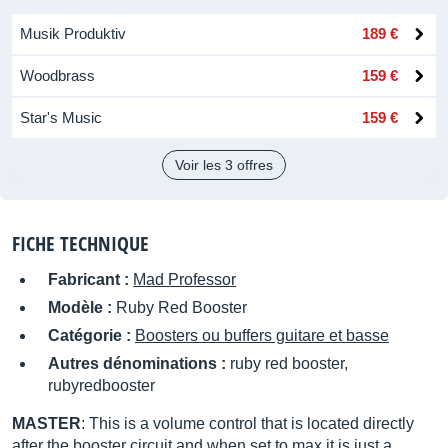
Musik Produktiv
189 €
Woodbrass
159 €
Star's Music
159 €
Voir les 3 offres
FICHE TECHNIQUE
Fabricant :
Mad Professor
Modèle :
Ruby Red Booster
Catégorie :
Boosters ou buffers guitare et basse
Autres dénominations :
ruby red booster,
rubyredbooster
MASTER
: This is a volume control that is located directly
after the booster circuit and when set to max it is just a