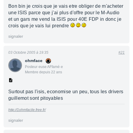
Bon bin je crois que je vais etre obliger de m'acheter
une ISIS parce que j'ai plus d'offre pour le M-Audio
et un gars me vend la ISIS pour 40E FDP in donc je
crois que je vais lui prendre
signaler
03 Octobre 2005 à 19:35
#21
ohmface
Posteur·euse AFfamé·e
Membre depuis 22 ans
Surtout pas l'isis, economise un peu, tous les drivers
guillemot sont pitoyables
http://1ohmfacile.free.fr/
signaler