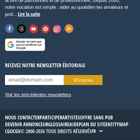
active de passionnés et de professionnels. Depuis 2000,
notre vocation est simple : aider au quotidien les amateurs et
Lire la suite
prof...
RECEVEZ NOTRE NEWSLETTER ÉDITORIALE
M’inscrire
Voir les précédentes newsletters
NOUS CONTACTER
PARTICIPER
ARTISTES
OFFRE SANS PUB
DEVENIR ANNONCEUR
GLOSSAIRE
AIDE
PLAN DU SITE
ENTITYMAP
CGU
CGV
© 2000-2026 TOUS DROITS RÉSERVÉS
FR