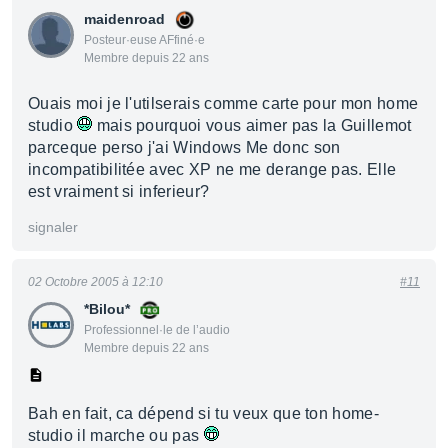
maidenroad
Posteur·euse AFfiné·e
Membre depuis 22 ans
Ouais moi je l'utilserais comme carte pour mon home
studio
mais pourquoi vous aimer pas la Guillemot
parceque perso j'ai Windows Me donc son
incompatibilitée avec XP ne me derange pas. Elle
est vraiment si inferieur?
signaler
02 Octobre 2005 à 12:10
#11
*Bilou*
Professionnel·le de l’audio
Membre depuis 22 ans
Bah en fait, ca dépend si tu veux que ton home-
studio il marche ou pas