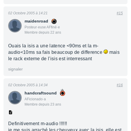
02 Octobre 2005 à 14:21
#15
maidenroad
Posteur·euse AFfiné·e
Membre depuis 22 ans
Ouais la isis a une latence <90ms et la m-
audio<10ms sa fais beaucoup de difference
mais
le rack externe de l'isis est interressant
signaler
02 Octobre 2005 à 14:34
#16
handcraftsound
AFicionado·a
Membre depuis 23 ans
Definitivement m-audio !!!!!!
je me suis arraché les cheuveux avec la isis ,elle est