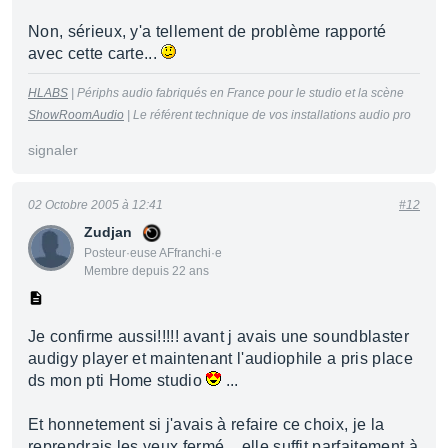
Non, sérieux, y'a tellement de problème rapporté
avec cette carte...
HLABS
| Périphs audio fabriqués en France pour le studio et la scène
ShowRoomAudio
| Le référent technique de vos installations audio pro
signaler
02 Octobre 2005 à 12:41
#12
Zudjan
Posteur·euse AFfranchi·e
Membre depuis 22 ans
Je confirme aussi!!!!! avant j avais une soundblaster
audigy player et maintenant l'audiophile a pris place
ds mon pti Home studio
...
Et honnetement si j'avais à refaire ce choix, je la
reprendrais les yeux fermé... elle suffit parfaitement à