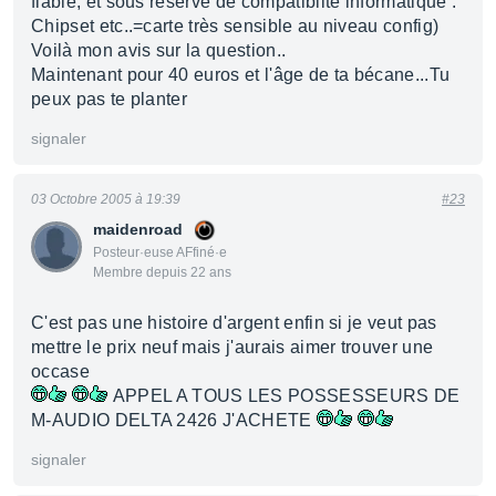
fiable, et sous réserve de compatiblité informatique :
Chipset etc..=carte très sensible au niveau config)
Voilà mon avis sur la question..
Maintenant pour 40 euros et l'âge de ta bécane...Tu
peux pas te planter
signaler
03 Octobre 2005 à 19:39
#23
maidenroad
Posteur·euse AFfiné·e
Membre depuis 22 ans
C'est pas une histoire d'argent enfin si je veut pas
mettre le prix neuf mais j'aurais aimer trouver une
occase
APPEL A TOUS LES POSSESSEURS DE
M-AUDIO DELTA 2426 J'ACHETE
signaler