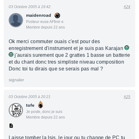
03 Octobre 2005 à 19:42
#24
maidenroad
Posteur·euse AFfiné·e
Membre depuis 22 ans
Ok merci commuter ouais c'est pour des
enregistrement d'instrument et je suis pas Karajan
j'aurais surement que 2 grattes 1 basse un batterie
et du chant donc tres simpliste niveau composition
Donc toi tu dirais que se serais pas mal ?
signaler
03 Octobre 2005 à 20:21
#25
tofe
Je poste, donc je suis
Membre depuis 22 ans
Laisse tomber la Isis, le jour ou tu change de PC tu