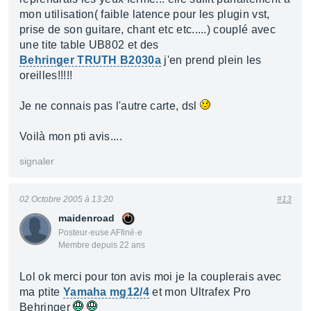
mon utilisation( faible latence pour les plugin vst,
prise de son guitare, chant etc etc.....) couplé avec
une tite table UB802 et des
Behringer TRUTH B2030a
j'en prend plein les
oreilles!!!!!
Je ne connais pas l'autre carte, dsl
Voilà mon pti avis....
signaler
02 Octobre 2005 à 13:20
#13
maidenroad
Posteur·euse AFfiné·e
Membre depuis 22 ans
Lol ok merci pour ton avis moi je la couplerais avec
ma ptite
Yamaha mg12/4
et mon Ultrafex Pro
Behringer