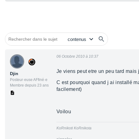
06 Octobre 2010 à 10:37
Je viens peut etre un peu tard mais j
Djin
Posteur·euse AFfiné·e
C est pourquoi quand j ai installé ma
Membre depuis 23 ans
facilement)
Voilou
KoRnikoti KoRnikota