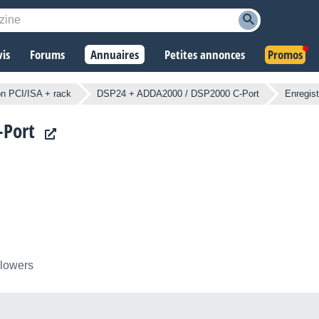
vis
Forums
Annuaires
Petites annonces
Promos
on PCI/ISA + rack
DSP24 + ADDA2000 / DSP2000 C-Port
Enregist
-Port
llowers