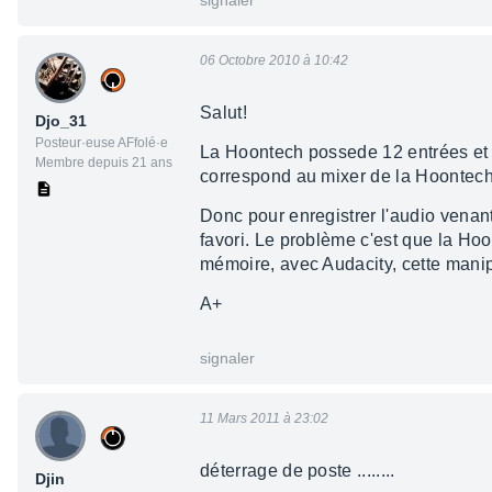
signaler
06 Octobre 2010 à 10:42
Salut!
Djo_31
Posteur·euse AFfolé·e
La Hoontech possede 12 entrées et 10
Membre depuis 21 ans
correspond au mixer de la Hoontech
Donc pour enregistrer l'audio venant
favori. Le problème c'est que la Ho
mémoire, avec Audacity, cette manip
A+
signaler
11 Mars 2011 à 23:02
déterrage de poste ........
Djin