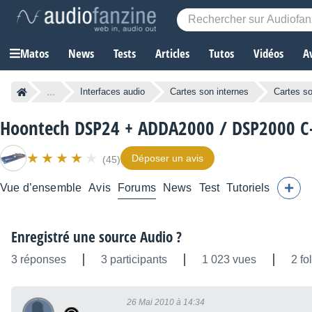
Matos
News
Tests
Articles
Tutos
Vidéos
A
...
Interfaces audio
Cartes son internes
Cartes s
Hoontech DSP24 + ADDA2000 / DSP2000 C
Déposer un avis
(45)
Vue d’ensemble
Avis
Forums
News
Test
Tutoriels
Enregistré une source Audio ?
3 réponses
3 participants
1 023 vues
2 fo
26 Mai 2010 à 14:34