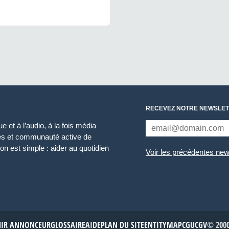
RECEVEZ NOTRE NEWSLET
 et à l’audio, à la fois média
ces et communauté active de
n est simple : aider au quotidien
Voir les précédentes new
NIR ANNONCEUR
GLOSSAIRE
AIDE
PLAN DU SITE
ENTITYMAP
CGU
CGV
© 2000