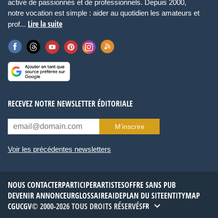
active de passionnés et de professionnels. Depuis 2000,
notre vocation est simple : aider au quotidien les amateurs et
Lire la suite
prof...
RECEVEZ NOTRE NEWSLETTER ÉDITORIALE
M’inscrire
Voir les précédentes newsletters
NOUS CONTACTER
PARTICIPER
ARTISTES
OFFRE SANS PUB
DEVENIR ANNONCEUR
GLOSSAIRE
AIDE
PLAN DU SITE
ENTITYMAP
CGU
CGV
© 2000-2026 TOUS DROITS RÉSERVÉS
FR