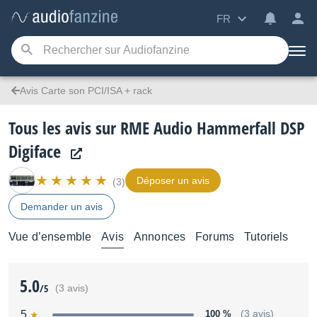
FR
Avis Carte son PCI/ISA + rack
Tous les avis sur RME Audio Hammerfall DSP
Digiface
Déposer un avis
(3)
Demander un avis
Vue d’ensemble
Avis
Annonces
Forums
Tutoriels
5.0
/5
(3 avis)
5
100 %
(3 avis)