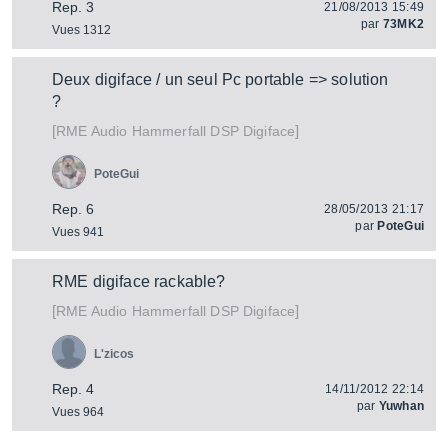
Rep. 3
21/08/2013 15:49
par
73MK2
Vues 1312
Deux digiface / un seul Pc portable => solution
?
[
]
Hammerfall DSP Digiface
RME Audio
PoteGui
Rep. 6
28/05/2013 21:17
par
PoteGui
Vues 941
RME digiface rackable?
[
]
Hammerfall DSP Digiface
RME Audio
L'zicos
Rep. 4
14/11/2012 22:14
par
Yuwhan
Vues 964