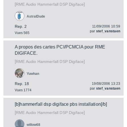
[
]
Hammerfall DSP Digiface
RME Audio
AstralDude
Rep. 2
11/09/2006 10:59
par
stef_vanstaen
Vues 565
A propos des cartes PCI/PCMCIA pour RME
DIGIFACE.
[
]
Hammerfall DSP Digiface
RME Audio
Yuwhan
Rep. 18
19/08/2006 13:23
par
stef_vanstaen
Vues 1774
[b]hammerfall dsp digiface pbs installation[/b]
[
]
Hammerfall DSP Digiface
RME Audio
willow68