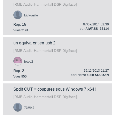
[
]
Hammerfall DSP Digiface
RME Audio
kickouille
Rep. 15
07/07/2014 02:30
par
AIWASS_33114
Vues 2191
un equivalent en usb 2
[
]
Hammerfall DSP Digiface
RME Audio
jptoo2
Rep. 2
25/11/2013 11:27
par
Pierre alain SOUDAN
Vues 950
Spdif OUT = coupures sous Windows 7 x64 !!!
[
]
Hammerfall DSP Digiface
RME Audio
73MK2