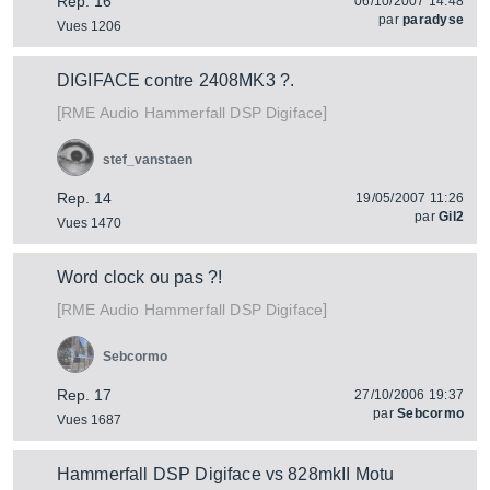
Rep. 16
06/10/2007 14:48
par
paradyse
Vues 1206
DIGIFACE contre 2408MK3 ?.
[
]
Hammerfall DSP Digiface
RME Audio
stef_vanstaen
Rep. 14
19/05/2007 11:26
par
Gil2
Vues 1470
Word clock ou pas ?!
[
]
Hammerfall DSP Digiface
RME Audio
Sebcormo
Rep. 17
27/10/2006 19:37
par
Sebcormo
Vues 1687
Hammerfall DSP Digiface vs 828mkII Motu