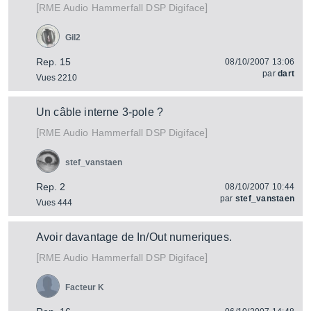
[
]
Hammerfall DSP Digiface
RME Audio
Gil2
Rep. 15
08/10/2007 13:06
par
dart
Vues 2210
Un câble interne 3-pole ?
[
]
Hammerfall DSP Digiface
RME Audio
stef_vanstaen
Rep. 2
08/10/2007 10:44
par
stef_vanstaen
Vues 444
Avoir davantage de In/Out numeriques.
[
]
Hammerfall DSP Digiface
RME Audio
Facteur K