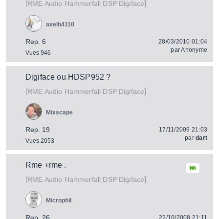
[
]
Hammerfall DSP Digiface
RME Audio
axelh4110
Rep. 6
28/03/2010 01:04
par
Anonyme
Vues 946
Digiface ou HDSP952 ?
[
]
Hammerfall DSP Digiface
RME Audio
Mixscape
Rep. 19
17/11/2009 21:03
par
dart
Vues 2053
Rme +rme .
[
]
Hammerfall DSP Digiface
RME Audio
Microphil
Rep. 26
22/10/2008 21:11