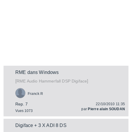
RME dans Windows
[
]
Hammerfall DSP Digiface
RME Audio
Franck R
Rep. 7
22/10/2010 11:35
par
Pierre alain SOUDAN
Vues 1073
Digiface + 3 X ADI 8 DS