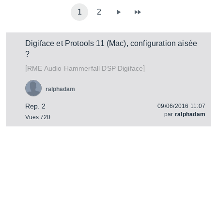
1
2
Digiface et Protools 11 (Mac), configuration aisée
?
[
]
Hammerfall DSP Digiface
RME Audio
ralphadam
Rep. 2
09/06/2016 11:07
par
ralphadam
Vues 720