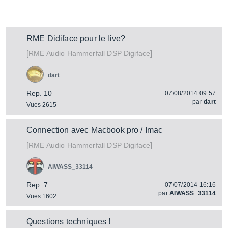
RME Didiface pour le live?
[
]
Hammerfall DSP Digiface
RME Audio
dart
Rep. 10
07/08/2014 09:57
par
dart
Vues 2615
Connection avec Macbook pro / Imac
[
]
Hammerfall DSP Digiface
RME Audio
AIWASS_33114
Rep. 7
07/07/2014 16:16
par
AIWASS_33114
Vues 1602
Questions techniques !