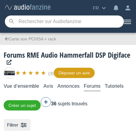
FR
Carte son PCI/ISA + rack
Forums RME Audio Hammerfall DSP Digiface
Déposer un avis
(3)
Vue d’ensemble
Avis
Annonces
Forums
Tutoriels
36
sujets trouvés
Créer un sujet
Filtrer