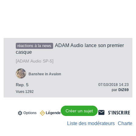
ADAM Audio lance son premier
réactions à la news
casque
[
]
SP-5
ADAM Audio
Banshee in Avalon
Rep. 5
07/10/2018 14:23
par
DiZ69
Vues 1292
Créer un sujet
S'INSCRIRE
Options
Légende
Liste des modérateurs
Charte