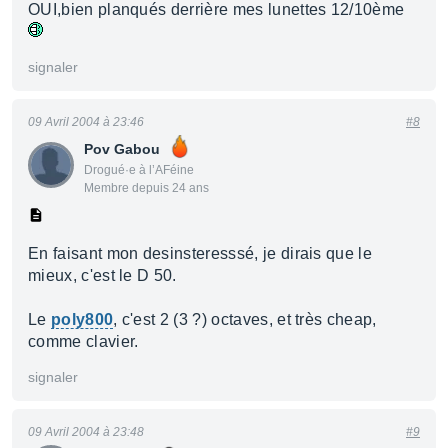
OUI,bien planqués derrière mes lunettes 12/10ème
signaler
09 Avril 2004 à 23:46
#8
Pov Gabou
Drogué·e à l’AFéine
Membre depuis 24 ans
En faisant mon desinsteresssé, je dirais que le
mieux, c'est le D 50.
Le
poly800
, c'est 2 (3 ?) octaves, et très cheap,
comme clavier.
signaler
09 Avril 2004 à 23:48
#9