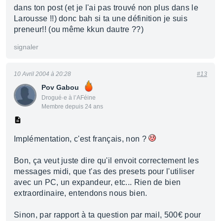
dans ton post (et je l'ai pas trouvé non plus dans le
Larousse !!) donc bah si ta une définition je suis
preneur!! (ou même kkun dautre ??)
signaler
10 Avril 2004 à 20:28
#13
Pov Gabou
Drogué·e à l’AFéine
Membre depuis 24 ans
Implémentation, c'est français, non ?
Bon, ça veut juste dire qu'il envoit correctement les
messages midi, que t'as des presets pour l'utiliser
avec un PC, un expandeur, etc... Rien de bien
extraordinaire, entendons nous bien.
Sinon, par rapport à ta question par mail, 500€ pour