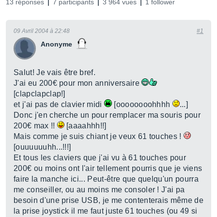
13 réponses
7 participants
3 964 vues
1 follower
09 Avril 2004 à 22:48
#1
Anonyme
Salut! Je vais être bref.
J'ai eu 200€ pour mon anniversaire
[clapclapclap!]
et j'ai pas de clavier midi
[oooooooohhhh
...]
Donc j'en cherche un pour remplacer ma souris pour
200€ max !!
[aaaahhh!!]
Mais comme je suis chiant je veux 61 touches !
[ouuuuuuhh...!!!]
Et tous les claviers que j'ai vu à 61 touches pour
200€ ou moins ont l'air tellement pourris que je viens
faire la manche ici... Peut-être que quelqu'un pourra
me conseiller, ou au moins me consoler ! J'ai pa
besoin d'une prise USB, je me contenterais même de
la prise joystick il me faut juste 61 touches (ou 49 si