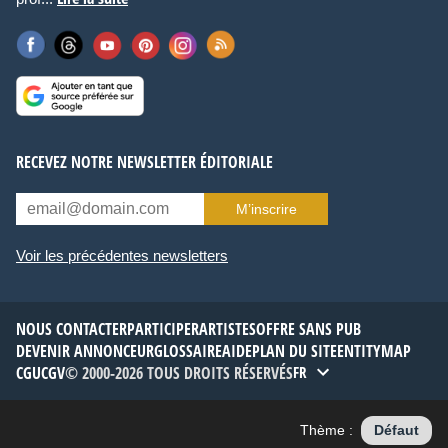
RECEVEZ NOTRE NEWSLETTER ÉDITORIALE
M’inscrire
Voir les précédentes newsletters
NOUS CONTACTER
PARTICIPER
ARTISTES
OFFRE SANS PUB
DEVENIR ANNONCEUR
GLOSSAIRE
AIDE
PLAN DU SITE
ENTITYMAP
CGU
CGV
© 2000-2026 TOUS DROITS RÉSERVÉS
FR
Thème :
Défaut