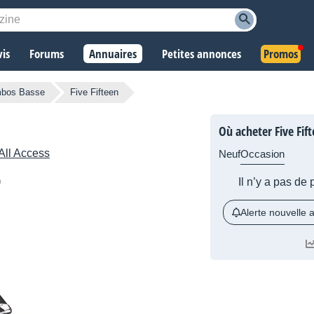
vis
Forums
Annuaires
Petites annonces
Promos
bos Basse
Five Fifteen
Où acheter Five Fift
All Access
Neuf
Occasion
Il n’y a pas de
Alerte nouvelle