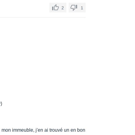
2
1
w)
e mon immeuble, j'en ai trouvé un en bon