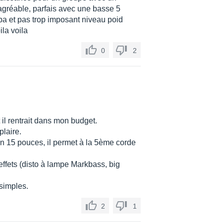
d agréable, parfais avec une basse 5
pa et pas trop imposant niveau poid
ila voila
0
2
il rentrait dans mon budget.
plaire.
n 15 pouces, il permet à la 5ème corde
 effets (disto à lampe Markbass, big
simples.
2
1