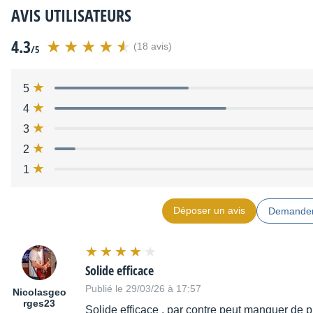
AVIS UTILISATEURS
4.3
(18 avis)
/5
5
4
3
2
1
Déposer un avis
Demander
Solide efficace
Publié le 29/03/26 à 17:57
Nicolasgeo
rges23
Solide efficace , par contre peut manquer de