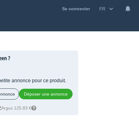
FR
Se connecter
een ?
 petite annonce pour ce produit.
 annonce
Déposer une annonce
Argus 125,83 €