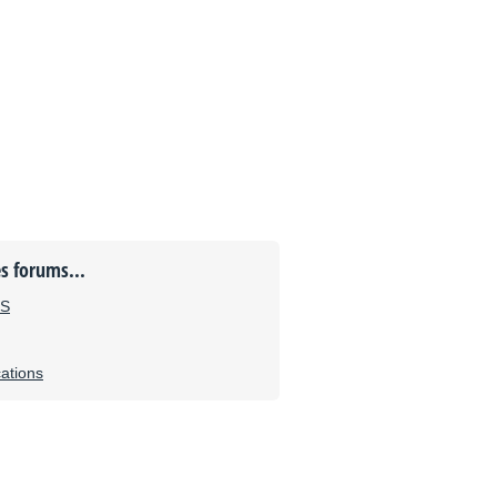
es forums...
HS
ations