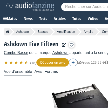
Matos
News
Tests
Articles
Tutos
Vidéos
A
Ashdown
Basses
Amplification
Amplis
Com
Ashdown Five Fifteen
Combo Basse
de la marque
Ashdown
appartenant à la série
Déposer un avis
Argus 125,83 €
(18)
Vue d’ensemble
Avis
Forums