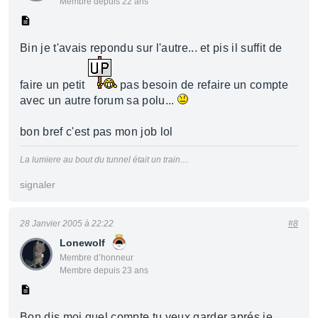
Membre depuis 22 ans
Bin je t'avais repondu sur l'autre... et pis il suffit de
faire un petit
pas besoin de refaire un compte
avec un autre forum sa polu...
bon bref c'est pas mon job lol
La lumiere au bout du tunnel était un train....
signaler
28 Janvier 2005 à 22:22
#8
Lonewolf
Membre d’honneur
Membre depuis 23 ans
Bon dis moi quel compte tu veux garder aprés je