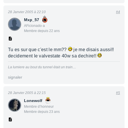
28 Janvier 2005 à 22:10
#4
Mxp_57
AFicionado·a
Membre depuis 22 ans
Tu es sur que c'est le mm??
je me disais aussi!!
decidement le valvestate 40w sa dechire!!
La lumiere au bout du tunnel était un train....
signaler
28 Janvier 2005 à 22:15
#5
Lonewolf
Membre d’honneur
Membre depuis 23 ans