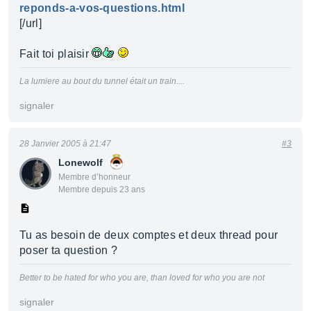
reponds-a-vos-questions.html
[/url]
Fait toi plaisir
La lumiere au bout du tunnel était un train....
signaler
28 Janvier 2005 à 21:47
#3
Lonewolf
Membre d’honneur
Membre depuis 23 ans
Tu as besoin de deux comptes et deux thread pour
poser ta question ?
Better to be hated for who you are, than loved for who you are not
signaler