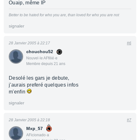
Ouaip, même IP
Better to be hated for who you are, than loved for who you are not
signaler
28 Janvier 2005 à 22:17
#6
chouchou52
Nouvel·le AFfilié·e
Membre depuis 21 ans
Desolé les gars je debute,
j'aurais preferé quelques infos
m'enfin
signaler
28 Janvier 2005 à 22:18
#7
Mxp_57
AFicionado·a