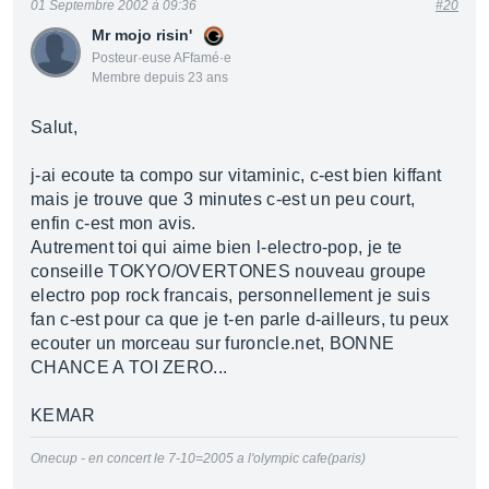
01 Septembre 2002 à 09:36
#20
Mr mojo risin'
Posteur·euse AFfamé·e
Membre depuis 23 ans
Salut,
j-ai ecoute ta compo sur vitaminic, c-est bien kiffant
mais je trouve que 3 minutes c-est un peu court,
enfin c-est mon avis.
Autrement toi qui aime bien l-electro-pop, je te
conseille TOKYO/OVERTONES nouveau groupe
electro pop rock francais, personnellement je suis
fan c-est pour ca que je t-en parle d-ailleurs, tu peux
ecouter un morceau sur furoncle.net, BONNE
CHANCE A TOI ZERO...
KEMAR
Onecup - en concert le 7-10=2005 a l'olympic cafe(paris)