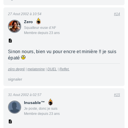
27 Aout 2002 à 10:54
#14
Zero
Squatteur·euse d’AF
Membre depuis 23 ans
Sinon nours, bien vu pour encre et minière !! je suis
épaté
zéro degré
|
melatonine
|
DUEL
|
Reflet.
signaler
31 Aout 2002 à 02:57
#15
Inusable™
Je poste, donc je suis
Membre depuis 23 ans