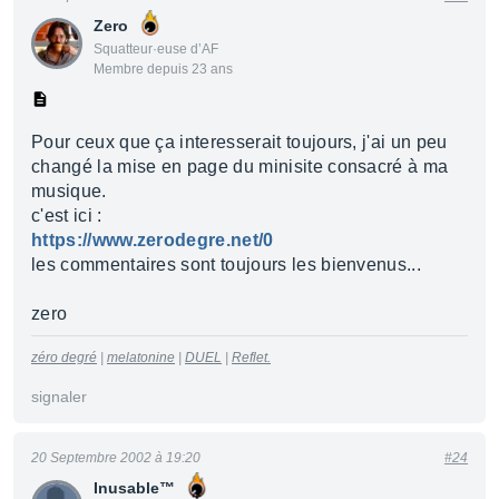
Zero
Squatteur·euse d’AF
Membre depuis 23 ans
Pour ceux que ça interesserait toujours, j'ai un peu
changé la mise en page du minisite consacré à ma
musique.
c'est ici :
https://www.zerodegre.net/0
les commentaires sont toujours les bienvenus...
zero
zéro degré
|
melatonine
|
DUEL
|
Reflet.
signaler
20 Septembre 2002 à 19:20
#24
Inusable™