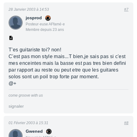
28 Janvier 2003 à 14:53
#7
josprod
Posteur·euse AFfamé·e
Membre depuis 23 ans
T'es guitariste toi? non!
C'est pas mon style mais...T bien,je sais pas si c'est
mes enceintes mais la basse est pas tres bien defini
par rapport au reste ou peut etre que les guitares
solos sont un poil trop forte par moment.
@+
come groove with us
signaler
01 Février 2003 à 15:31
#8
Gwened