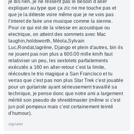
je dis rien, je ne ressent pas le besoin d'aller
expliquer au type que ça zic ne me touche pas et
que je la déteste voire même que je ne vois pas
l'interet de faire une musique comme la sienne.
Pour ce qui est de la vitesse en acoustique ou
electrique, on atteint des sommets avec Mac
laughin,holdsworth, Méola,Sylvain
Luc,Rondat,lagrène, Django et plein d'autres, bin ils
ne jouent pas non plus a 600.00 mille km/h faut
relativiser un peu, les sextolets parfaitements
exécutés a 160 en aller-retour c'est la limite,
réécoutes le trio magique a San Francisco et tu
verras que c'est pas non plus Star Trek c'est jouable
pour un guitariste ayant sérieusement travaillé sa
technique, je pense donc que notre ami a largement
mérité son pseudo de shreddmaster (même si c'est
jun poil pompeux mais c'est certainement teinté
d'humour).
signaler