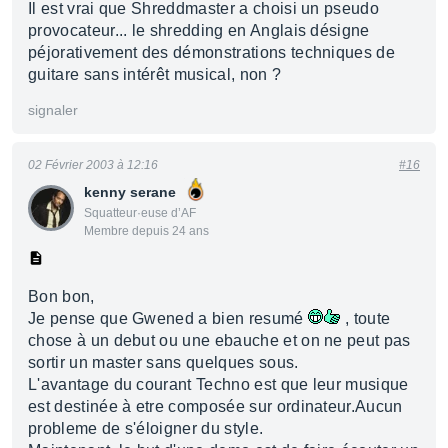
Il est vrai que Shreddmaster a choisi un pseudo
provocateur... le shredding en Anglais désigne
péjorativement des démonstrations techniques de
guitare sans intérêt musical, non ?
signaler
02 Février 2003 à 12:16
#16
kenny serane
Squatteur·euse d’AF
Membre depuis 24 ans
Bon bon,
Je pense que Gwened a bien resumé
, toute
chose à un debut ou une ebauche et on ne peut pas
sortir un master sans quelques sous.
L'avantage du courant Techno est que leur musique
est destinée à etre composée sur ordinateur.Aucun
probleme de s'éloigner du style.