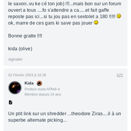
le savoir..vu ke cé ton job) !!!...mais bon sur un forum
ouvert a tous ....fo s'attendre a ca.....et fait gaffe
reposte pas ici...si tu jou pas en sextolet a 180 !!!!!
ok, marre de ces gars ki save pas jouer
Bonne gratte !!!!
kida (olive)
signaler
02 Février 2003 à 16:36
#25
Kida
Posteur·euse AFfolé·e
Membre depuis 24 ans
Un ptit link sur un shredder ...theodore Ziras....il à un
superbe alternate picking...