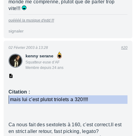
monde me comprenne, plutot que de parler trop
vite!!!
ouéééé la musique d'edd !!!
signaler
02 Février 2003 à 13:28
#20
kenny serane
Squatteur·euse d’AF
Membre depuis 24 ans
Citation :
mais lui c'est plutot triolets a 320!!!!
Ca nous fait des sextolets à 160, c'est correct.Il est
en strict aller retour, fast picking, legato?