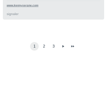
www.kennyserane.com
signaler
1
2
3