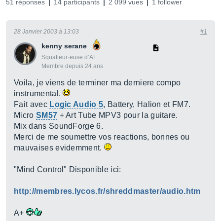
51 réponses
14 participants
2 099 vues
1 follower
28 Janvier 2003 à 13:03
#1
kenny serane
Squatteur·euse d’AF
Membre depuis 24 ans
Voila, je viens de terminer ma derniere compo
instrumental.
Fait avec
Logic Audio 5
, Battery, Halion et FM7.
Micro
SM57
+ Art Tube MPV3 pour la guitare.
Mix dans SoundForge 6.
Merci de me soumettre vos reactions, bonnes ou
mauvaises evidemment.
"Mind Control" Disponible ici:
http://membres.lycos.fr/shreddmaster/audio.htm
A+