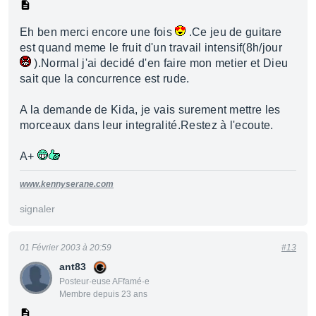
Eh ben merci encore une fois
.Ce jeu de guitare
est quand meme le fruit d'un travail intensif(8h/jour
).Normal j'ai decidé d'en faire mon metier et Dieu
sait que la concurrence est rude.
A la demande de Kida, je vais surement mettre les
morceaux dans leur integralité.Restez à l'ecoute.
A+
www.kennyserane.com
signaler
01 Février 2003 à 20:59
#13
ant83
Posteur·euse AFfamé·e
Membre depuis 23 ans