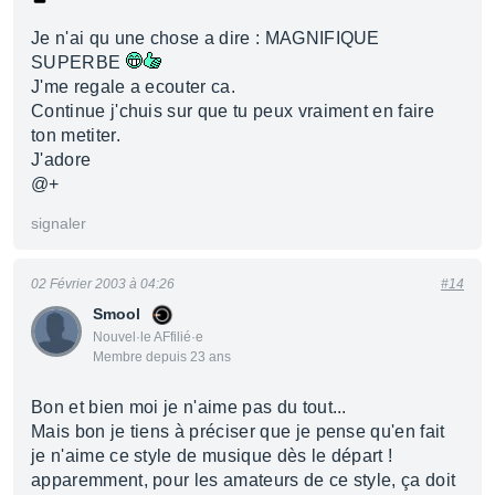
Je n'ai qu une chose a dire : MAGNIFIQUE
SUPERBE
J'me regale a ecouter ca.
Continue j'chuis sur que tu peux vraiment en faire
ton metiter.
J'adore
@+
signaler
02 Février 2003 à 04:26
#14
Smool
Nouvel·le AFfilié·e
Membre depuis 23 ans
Bon et bien moi je n'aime pas du tout...
Mais bon je tiens à préciser que je pense qu'en fait
je n'aime ce style de musique dès le départ !
apparemment, pour les amateurs de ce style, ça doit