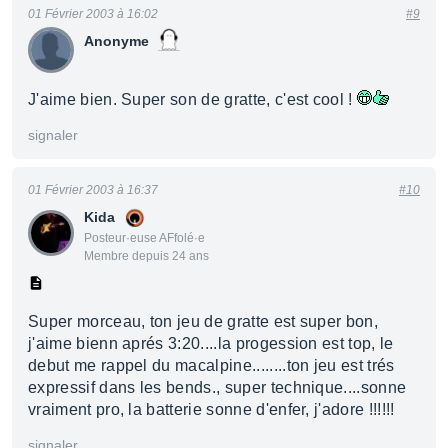
01 Février 2003 à 16:02
#9
Anonyme
J'aime bien. Super son de gratte, c'est cool !
signaler
01 Février 2003 à 16:37
#10
Kida
Posteur·euse AFfolé·e
Membre depuis 24 ans
Super morceau, ton jeu de gratte est super bon,
j'aime bienn aprés 3:20....la progession est top, le
debut me rappel du macalpine........ton jeu est trés
expressif dans les bends., super technique....sonne
vraiment pro, la batterie sonne d'enfer, j'adore !!!!!!
signaler