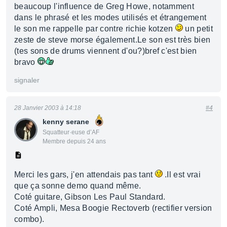
beaucoup l'influence de Greg Howe, notamment
dans le phrasé et les modes utilisés et étrangement
le son me rappelle par contre richie kotzen
un petit
zeste de steve morse également.Le son est très bien
(tes sons de drums viennent d'ou?)bref c'est bien
bravo
signaler
28 Janvier 2003 à 14:18
#4
kenny serane
Squatteur·euse d’AF
Membre depuis 24 ans
Merci les gars, j'en attendais pas tant
.Il est vrai
que ça sonne demo quand même.
Coté guitare, Gibson Les Paul Standard.
Coté Ampli, Mesa Boogie Rectoverb (rectifier version
combo).