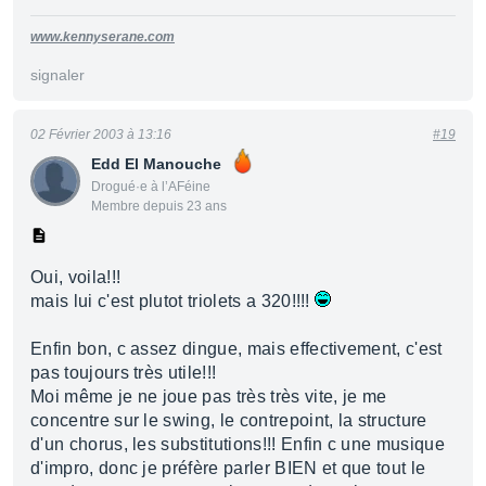
www.kennyserane.com
signaler
02 Février 2003 à 13:16
#19
Edd El Manouche
Drogué·e à l’AFéine
Membre depuis 23 ans
Oui, voila!!!
mais lui c'est plutot triolets a 320!!!!
Enfin bon, c assez dingue, mais effectivement, c'est
pas toujours très utile!!!
Moi même je ne joue pas très très vite, je me
concentre sur le swing, le contrepoint, la structure
d'un chorus, les substitutions!!! Enfin c une musique
d'impro, donc je préfère parler BIEN et que tout le