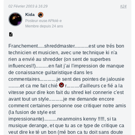
02 Février 2003 à 16:29
#24
Kida
Posteur·euse AFfolé·e
Membre depuis 24 ans
Franchement.....shreddmaster...........est une trés bon
technicien et musicien, avec une technique ki n'a
rien a envié au shredder (on sent de superbes
influences!!)..........en fait j'ai l'impression de manque
de conaissance guitaristique dans les
commentaires.............je sent des pointes de jalousie
.........et ca me fait chié
r..........d'ailleurs ce fié a la
vitesse pour dire kon fait du shred kel connerie c'est
avant tout un style...........je me demande encore
comment certaines personne ose critiquer notre amis
(la fusion de style est
impressionante)..........neanmoins kenny !!!!!, si ta
musique derange, et que tu as ce type de critique ca
veut dire ke té un bon (mé bon ca tu doit sans doute