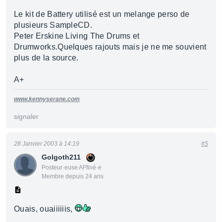
Le kit de Battery utilisé est un melange perso de
plusieurs SampleCD.
Peter Erskine Living The Drums et
Drumworks.Quelques rajouts mais je ne me souvient
plus de la source.
A+
www.kennyserane.com
signaler
28 Janvier 2003 à 14:19
#5
Golgoth211
Posteur·euse AFfiné·e
Membre depuis 24 ans
Ouais, ouaiiiiiis,