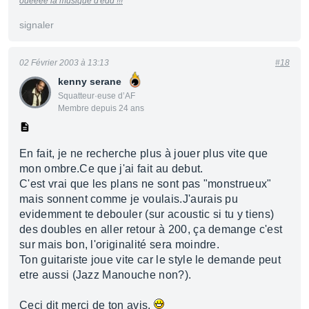
ouéééé la musique d'edd !!!
signaler
02 Février 2003 à 13:13
#18
kenny serane
Squatteur·euse d’AF
Membre depuis 24 ans
En fait, je ne recherche plus à jouer plus vite que
mon ombre.Ce que j'ai fait au debut.
C'est vrai que les plans ne sont pas "monstrueux"
mais sonnent comme je voulais.J'aurais pu
evidemment te debouler (sur acoustic si tu y tiens)
des doubles en aller retour à 200, ça demange c'est
sur mais bon, l'originalité sera moindre.
Ton guitariste joue vite car le style le demande peut
etre aussi (Jazz Manouche non?).
Ceci dit merci de ton avis.