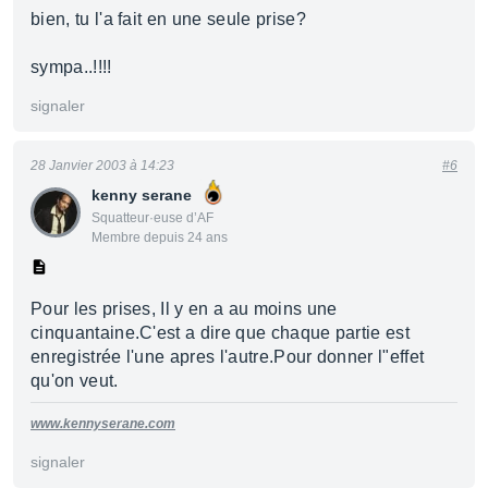
bien, tu l'a fait en une seule prise?
sympa..!!!!
signaler
28 Janvier 2003 à 14:23
#6
kenny serane
Squatteur·euse d’AF
Membre depuis 24 ans
Pour les prises, Il y en a au moins une
cinquantaine.C'est a dire que chaque partie est
enregistrée l'une apres l'autre.Pour donner l"effet
qu'on veut.
www.kennyserane.com
signaler