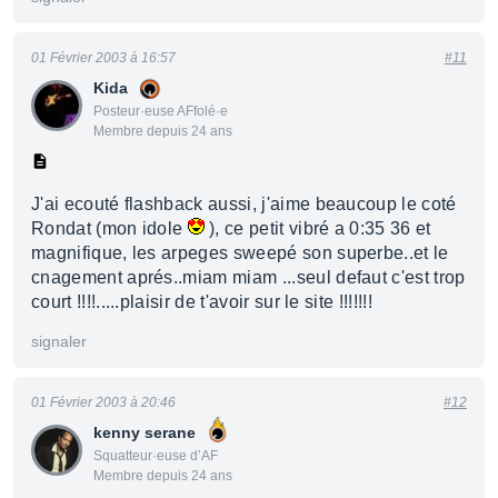
01 Février 2003 à 16:57
#11
Kida
Posteur·euse AFfolé·e
Membre depuis 24 ans
J'ai ecouté flashback aussi, j'aime beaucoup le coté
Rondat (mon idole
), ce petit vibré a 0:35 36 et
magnifique, les arpeges sweepé son superbe..et le
cnagement aprés..miam miam ...seul defaut c'est trop
court !!!!.....plaisir de t'avoir sur le site !!!!!!!
signaler
01 Février 2003 à 20:46
#12
kenny serane
Squatteur·euse d’AF
Membre depuis 24 ans