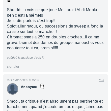
Shredd: tu vois ce que joue Mc Lau et Al di Meola,
ben c'est la même!!!
Je te dis parfois c'est trop!!!
Strict aller retour, ou successions de sweep a fond la
caisse sur tout le manche!!!
Chromatismes a 250 en doubles croches...il calme
grave, bientot des démos du groupe manouche, vous
ecouterez tout ca, promis!!!!!
ouéééé la musique d'edd !!!
signaler
02 Février 2003 à 15:03
#23
Anonyme
Smool, ta critique n'est absolument pas pertinente et
franchement quand j'écoute un truc et que j'aime pas