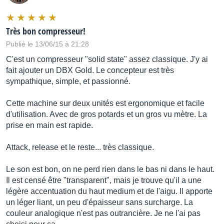
- Output gain : 0 à 15dB
Très bon compresseur!
- Side chain filter : Off, 60Hz, 90Hz, 130Hz, 200Hz et 300Hz
(filtre coupe-bas à 6dB/oct)
Publié le 13/06/15 à 21:28
C'est un compresseur "solid state" assez classique. J'y ai
- Dry to Mix : injection du signal non compressé en parallèle
fait ajouter un DBX Gold. Le concepteur est très
du signal traité – de Off à +5dB (/ niveau nominal)
sympathique, simple, et passionné.
- Impédance d’entrée : 50kΩ (symétrique)
Cette machine sur deux unités est ergonomique et facile
- Impédance de sortie : 100Ω (symétriques)
d'utilisation. Avec de gros potards et un gros vu mètre. La
prise en main est rapide.
- Niveau de bruit de fond : <83dBu (RMS, non-pondéré,
20Hz-20kHz)
Attack, release et le reste... très classique.
Le son est bon, on ne perd rien dans le bas ni dans le haut.
Il est censé être "transparent", mais je trouve qu'il a une
légère accentuation du haut medium et de l'aigu. Il apporte
un léger liant, un peu d'épaisseur sans surcharge. La
couleur analogique n'est pas outrancière. Je ne l'ai pas