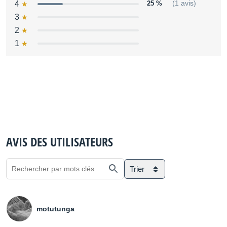
4
25 %
(1 avis)
3
2
1
AVIS DES UTILISATEURS
Trier
motutunga