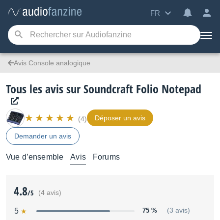
FR
Avis Console analogique
Tous les avis sur Soundcraft Folio Notepad
Déposer un avis
(4)
Demander un avis
Vue d’ensemble
Avis
Forums
4.8
/5
(4 avis)
5
75 %
(3 avis)