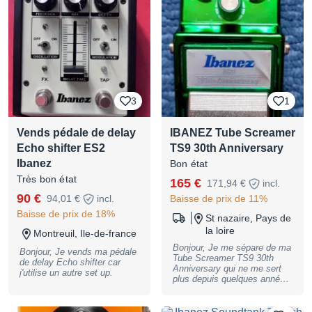
3
1
Vends pédale de delay
IBANEZ Tube Screamer
Echo shifter ES2
TS9 30th Anniversary
Ibanez
Bon état
Très bon état
165 €
171,94 €
incl.
90 €
94,01 €
incl.
Baisse de prix de 11%
Baisse de prix de 18%
St nazaire, Pays de
la loire
Montreuil, Ile-de-france
Bonjour, Je me sépare de ma
Bonjour, Je vends ma pédale
Tube Screamer TS9 30th
de delay Echo shifter car
Anniversary qui ne me sert
j'utilise un autre set up.
plus depuis quelques années
et qui dort dans un tiroir.
C'est une réplique de l'original
fabriquée en 2012-2013 Elle a