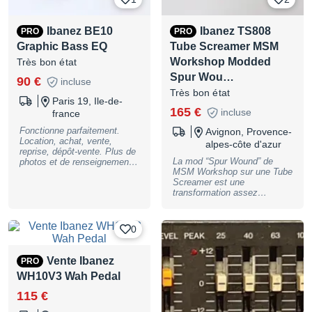
Ibanez BE10
Ibanez TS808
PRO
PRO
Graphic Bass EQ
Tube Screamer MSM
Workshop Modded
Très bon état
Spur Wou…
90 €
incluse
Très bon état
Paris 19, Ile-de-
165 €
incluse
france
Fonctionne parfaitement.
Avignon, Provence-
Location, achat, vente,
alpes-côte d'azur
reprise, dépôt-vente. Plus de
La mod “Spur Wound” de
photos et de renseignements
MSM Workshop sur une Tube
sur demande. Le magasin se
Screamer est une
trouve, sur RENDEZ-VOUS,
transformation assez
au 60 rue Riquet, 75019
poussée qui rend la pédale
Paris. Paiement possible en
plus polyvalente et moderne :
2, 3, 4, 10 ou 12 fois !
elle inclut un upgrade des
BASSNGUITAR
0
composants, parfois un
changement d’op-amp, et
l’ajout de switches (bass
Vente Ibanez
PRO
boost, clipping) permettant de
WH10V3 Wah Pedal
modifier profondément le
caractère du drive. Résultat,
115 €
on obtient plus de gain, des
basses mieux présentes, un