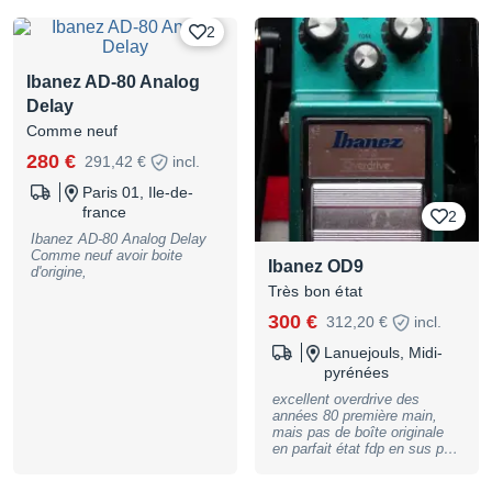
TRANSACTIONS : Vente
privilégiée en main propre,
2
sur La Queue les Yvelines ou
sur le Plessis Robinson en
semaine. Si envoi :
Ibanez AD-80 Analog
Transaction via RIB et envoi
Delay
via colissimo UNIQUEMENT.
FdP : 7€
Comme neuf
280 €
291,42 €
incl.
Paris 01, Ile-de-
france
2
Ibanez AD-80 Analog Delay
Comme neuf avoir boite
Ibanez OD9
d'origine,
Très bon état
300 €
312,20 €
incl.
Lanuejouls, Midi-
pyrénées
excellent overdrive des
années 80 première main,
mais pas de boîte originale
en parfait état fdp en sus prix
ferme
1