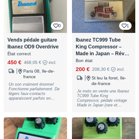
prenez plusieurs choses) : -
Space Echo RE-201 : 1650€
Reverb vintage à bandes
(faux-contact VU-mètre). -
Korg MS-10 : 900€ Vintage
synth monophonique. -
0
1
Folktek Consuit desktop :
750€ Drone synth Folktek
original, très peu servi. -
Vends pédale guitare
Ibanez TC999 Tube
Eventide Space Reverb :
Ibanez OD9 Overdrive
King Compressor –
350€ Pédale de reverb en
excellent état, très peu
Made in Japan – Rév…
État correct
utilisée. -Korg Volca Beats :
Bon état
450 €
130€ Boite à rythme
468,05 €
incl.
analogique portable. -Nord
200 €
208,30 €
incl.
Paris 08, Ile-de-
Drum V1 : 300€ Boite à
rythme analogique, 4 pistes
france
St leu la foret, Ile-
trigger. -Simmons SDS9 :
de-france
Un son vraiment énorme!
500€ Boite à rythme
Fonctionne parfaitement. De
analogique, 10 pistes trigger
Je mets en vente une Ibanez
légers faux-contacts
(plusieurs potards à changer).
TC999 Tube King
apparaissent parfois en
-RMA Dirty Doper : 500€
Compressor, pédale vintage
manipulant mais rien de
Pédale distorsion fuzz,
Made in Japan (rare et
grave. La peinture est nickel,
possibilité d’en faire un drone
recherchée). Compression
quelques petits chocs sur le
synth via feedback loop.
chaleureuse et musicale,
dessus. Manque l'alim 9V.
avec un vrai caractère
vintage Idéale pour clean,
crunch, funk, blues, ou pour
épaissir un lead, avec en
plus un BOOST. Pédale très