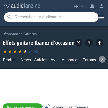
FR
Annonces Guitares
Effets guitare Ibanez d'occasion
(598)
Produits
News
Articles
Avis
Annonces
Forums
Tuto
53
annonces trouvées
Passer une annonce