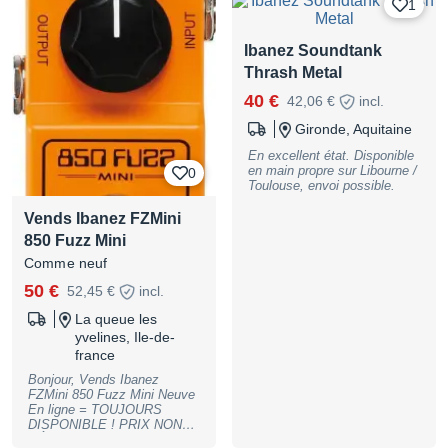
1
froté contre une autre pédale
sur un pédal board trop petit
et la peinture métalisée s'est
Ibanez Soundtank
un peu écaillée sur la gauche
Thrash Metal
mais elle est en bon état, il y
a encore le plastique sur la
40 €
42,06 €
incl.
face avant. Livrée avec boite
originale et notice. Envoi
Gironde, Aquitaine
possible. Frais de port à
ajouter.
En excellent état. Disponible
en main propre sur Libourne /
0
Toulouse, envoi possible.
Vends Ibanez FZMini
850 Fuzz Mini
Comme neuf
50 €
52,45 €
incl.
La queue les
yvelines, Ile-de-
france
Bonjour, Vends Ibanez
FZMini 850 Fuzz Mini Neuve
En ligne = TOUJOURS
DISPONIBLE ! PRIX NON
NÉGOCIABLE