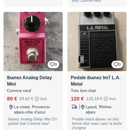
état Comme neuf
0
0
Ibanez Analog Delay
Pedale ibanez lm7 L.A.
Mini
Metal
Comme neuf
Très bon état
80 €
120 €
83,62 €
incl.
125,18 €
incl.
La ciotat, Provence-
Lyaud, Rhône-
alpes-côte d'azur
alpes
Ibanez Analog Delay Mini En
Pedale métal ibanez en très
parfait état Comme neuf
bonne état mais sans la boîte
d’origine