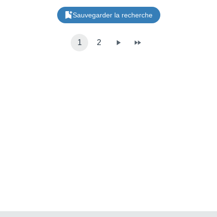
Très bon état Remise en
main propre privilégiée. Envoi
Sauvegarder la recherche
possible avec emballage
soigné.
1
2