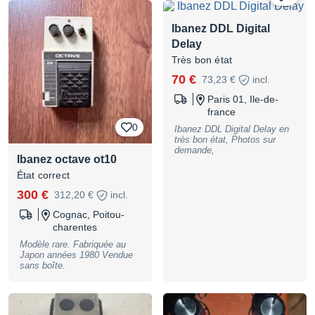
Ibanez DDL Digital
Delay
Très bon état
70 €
73,23 €
incl.
Paris 01, Ile-de-
france
0
Ibanez DDL Digital Delay en
très bon état, Photos sur
demande,
Ibanez octave ot10
État correct
300 €
312,20 €
incl.
Cognac, Poitou-
charentes
Modèle rare. Fabriquée au
Japon années 1980 Vendue
sans boîte.