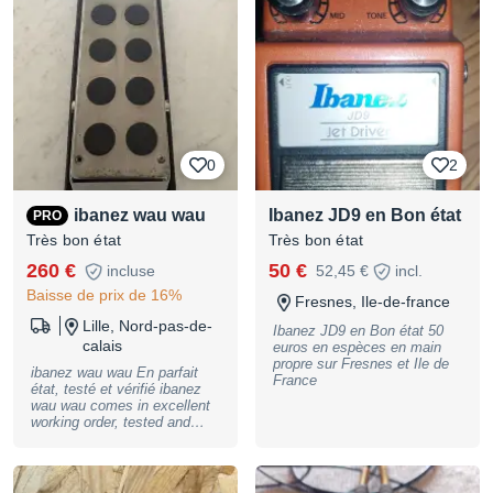
0
2
ibanez wau wau
Ibanez JD9 en Bon état
PRO
Très bon état
Très bon état
260 €
50 €
incluse
52,45 €
incl.
Baisse de prix de 16%
Fresnes, Ile-de-france
Lille, Nord-pas-de-
Ibanez JD9 en Bon état 50
calais
euros en espèces en main
propre sur Fresnes et Ile de
ibanez wau wau En parfait
France
état, testé et vérifié ibanez
wau wau comes in excellent
working order, tested and
checked