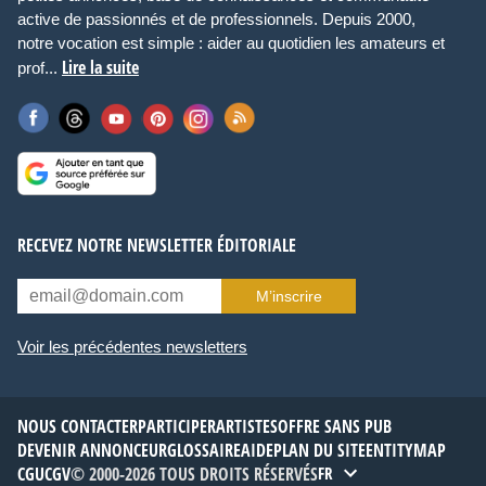
active de passionnés et de professionnels. Depuis 2000,
notre vocation est simple : aider au quotidien les amateurs et
Lire la suite
prof...
RECEVEZ NOTRE NEWSLETTER ÉDITORIALE
M’inscrire
Voir les précédentes newsletters
NOUS CONTACTER
PARTICIPER
ARTISTES
OFFRE SANS PUB
DEVENIR ANNONCEUR
GLOSSAIRE
AIDE
PLAN DU SITE
ENTITYMAP
CGU
CGV
© 2000-2026 TOUS DROITS RÉSERVÉS
FR