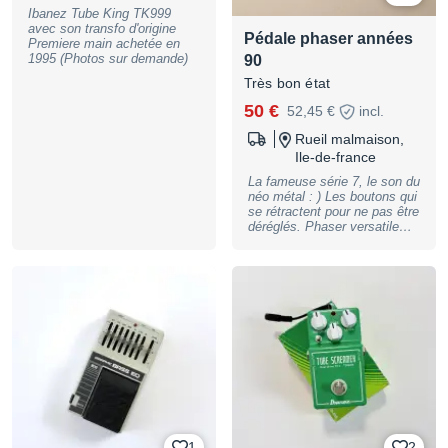
Ibanez Tube King TK999
avec son transfo d'origine
Pédale phaser années
Premiere main achetée en
1995 (Photos sur demande)
90
Très bon état
50 €
52,45 €
incl.
Rueil malmaison,
Ile-de-france
La fameuse série 7, le son du
néo métal : ) Les boutons qui
se rétractent pour ne pas être
déréglés. Phaser versatile
avec du caractère. Boite +
manuel d'origine.
1
2