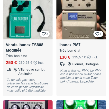
fourni) Très bon état
N'hésitez pas à me contacter
si vous avez des questions !
0
1
Vends Ibanez TS808
Ibanez PM7
Modifiée
Très bon état
Très bon état
130 €
135,57 €
incl.
250 €
260,25 €
incl.
Glomel, Bretagne
Villeneuve sur lot,
Phaser Ibanez PM7. Le PM7
Aquitaine
est le phaser ou plutôt phase
modulator de la série Tone
Je ne vais pas vous
Lok d'Ibanez. La pédale
présenter les caractéristiques
propose trois formes d'onde
de cette pédale légendaire,
et trois modes de phase,
mais celle ci à été modifiée
sélectionnables par un
et son JRC 4558 est de
interrupteur et des contrôles
1984. Un dispositif interne
pour la vitesse, la profondeur
permet de changer la pièce
et le feedback.
pour en essayer d’autre
facilement.