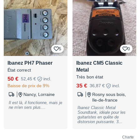
5
0
Ibanez PH7 Phaser
Ibanez CM5 Classic
Metal
État correct
Très bon état
50 €
52,45 €
incl.
35 €
Baisse de prix de 9%
36,87 €
incl.
Nancy, Lorraine
Rosny sous bois,
Ile-de-france
Il est là, il fonctionne, mais je
ne m'en sers plus....
Ibanez Classic Metal
Soundtank, idéale pour les
guitaristes en quête de
distorsion puissante. 3
boutons: Level, Tone,
Distortion Fonction avec pile
9V ou alimentation externe
Charte