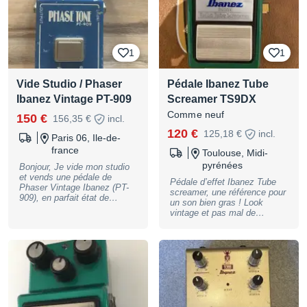
traces of use
1
1
Vide Studio / Phaser
Pédale Ibanez Tube
Ibanez Vintage PT-909
Screamer TS9DX
Comme neuf
150 €
156,35 €
incl.
120 €
125,18 €
incl.
Paris 06, Ile-de-
france
Toulouse, Midi-
pyrénées
Bonjour, Je vide mon studio
et vends une pédale de
Pédale d’effet Ibanez Tube
Phaser Vintage Ibanez (PT-
screamer, une référence pour
909), en parfait état de
un son bien gras ! Look
fonctionnement et état
vintage et pas mal de
cosmétique correct (quelques
possibilités de sonorités.
rayures ici et là). Dans la
Utilisé uniquement chez moi,
boîte originale.
état proche du neuf, aucun
Visible/testable sur Paris.
défaut. Envoi évidemment
Échange en main propre, ou
possible !
envoi en supplément. ——
Également à vendre toute la
liste ci-dessous (prix de
groupe possible si vous