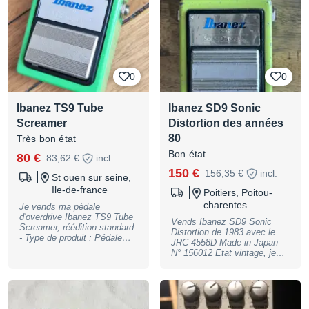
récemment révisée par JSLG
(facture en photo) État •
Fonctionne parfaitement •
État cosmétique : traces
d’usage visibles liées à l’âge
(voir photos) Points forts •
Modèle rare sur le marché •
0
0
Fabrication japonaise
(période très appréciée chez
Ibanez) • Son typé, loin des
Ibanez TS9 Tube
Ibanez SD9 Sonic
compresseurs modernes trop
transparents • Intéresse
Screamer
Distortion des années
autant les musiciens que les
80
Très bon état
collectionneurs Vendu sans
alimentation À venir, essayer
Bon état
80 €
83,62 €
incl.
à Saint-Leu-la-Forêt (95) En
150 €
main propre, vers St Leu ou
156,35 €
incl.
St ouen sur seine,
sur Paris. Envoie possible à
Ile-de-france
Poitiers, Poitou-
la charge de l'acheteur.
charentes
Je vends ma pédale
d'overdrive Ibanez TS9 Tube
Vends Ibanez SD9 Sonic
Screamer, réédition standard.
Distortion de 1983 avec le
- Type de produit : Pédale
JRC 4558D Made in Japan
d'effet overdrive - Marque :
N° 156012 Etat vintage, je
Ibanez - Modèle : TS9 Tube
n’ai plus la boîte. Prix : 150€
Screamer - Contrôles : Gain,
FERME (+7€ pour un envoi
Tone, Level (3
Mondial Relay) Pas
potentiomètres) -
d'échange merci
Alimentation : 9V ou DC (non