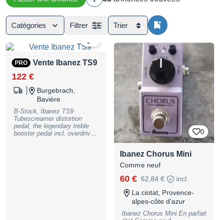
Catégories
Filtrer
Trier
0
Vente Ibanez TS9
PRO
122 €
Burgebrach,
Bavière
B-Stock, Ibanez TS9
Tubescreamer distortion
pedal, the legendary treble
0
booster pedal incl. overdrive
circuit for super tube sound;
controls: drive, tone, level;
Ibanez Chorus Mini
power by 9V battery
(included) or by optional
Comme neuf
power supply # 409939, B-
60 €
Stock with full warranty, may
62,84 €
incl.
have slight traces of use
La ciotat, Provence-
alpes-côte d'azur
Ibanez Chorus Mini En parfait