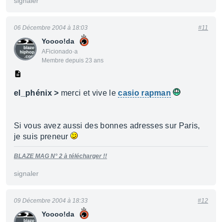
signaler
06 Décembre 2004 à 18:03
#11
Yoooo!da
AFicionado·a
Membre depuis 23 ans
el_phénix >
merci et vive le
casio rapman
Si vous avez aussi des bonnes adresses sur Paris,
je suis preneur
BLAZE MAG N° 2 à télécharger !!
signaler
09 Décembre 2004 à 18:33
#12
Yoooo!da