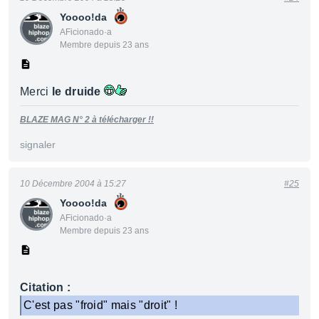
Yoooo!da
AFicionado·a
Membre depuis 23 ans
Merci
le druide
BLAZE MAG N° 2 à télécharger !!
signaler
10 Décembre 2004 à 15:27
#25
Yoooo!da
AFicionado·a
Membre depuis 23 ans
Citation :
C'est pas "froid" mais "droit" !