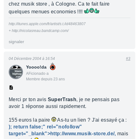
chez musik store , à Cologne. Ca te fait faire
quelques menues economies !!!!
http://itunes.apple.com/fr/artist/s.t./id48463807
+ http://nicolasreau.bandcamp.com/
signaler
04 Décembre 2004 à 16:54
#3
Yoooo!da
AFicionado·a
Membre depuis 23 ans
Merci pr ton avis
SuperTrash
, je ne pensais pas
avoir 1 réponse aussi rapidement.
155 euros la paire
As-tu un lien ? J'ai essayé ça :
); return false;" rel="nofollow"
target="_blank">http://www.musik-store.de/,
mais