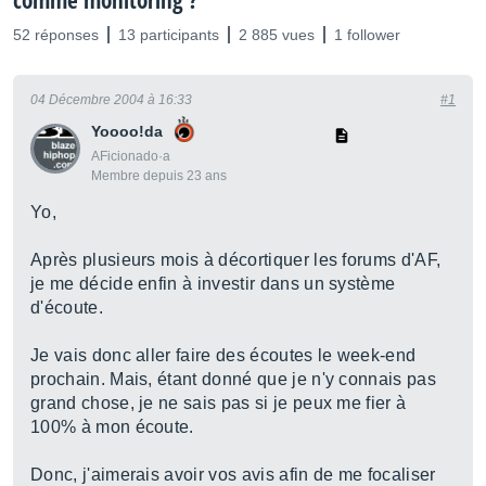
comme monitoring ?
52 réponses
13 participants
2 885 vues
1 follower
04 Décembre 2004 à 16:33
#1
Yoooo!da
AFicionado·a
Membre depuis 23 ans
Yo,
Après plusieurs mois à décortiquer les forums d'AF,
je me décide enfin à investir dans un système
d'écoute.
Je vais donc aller faire des écoutes le week-end
prochain. Mais, étant donné que je n'y connais pas
grand chose, je ne sais pas si je peux me fier à
100% à mon écoute.
Donc, j'aimerais avoir vos avis afin de me focaliser