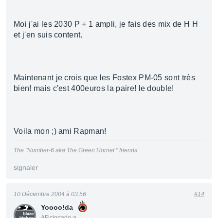
Moi j'ai les 2030 P + 1 ampli, je fais des mix de H H
et j'en suis content.
Maintenant je crois que les Fostex PM-05 sont très
bien! mais c'est 400euros la paire! le double!
Voila mon ;) ami Rapman!
The "Number-6 aka The Green Hornet " friends.
signaler
10 Décembre 2004 à 03:56
#14
Yoooo!da
AFicionado·a