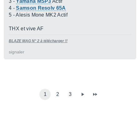
3 -
Yamaha MSP3
Actif
4 -
Samson Resolv 65A
5 - Alesis Mone MK2 Actif
THX et vive AF
BLAZE MAG N° 2 à télécharger !!
signaler
1
2
3