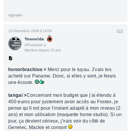
signaler
10 Décembre 2004 à 14:06
#19
Yoooo!da
AFicionado·a
Membre depuis 23 ans
honorbrachios >
Merci pour le tuyau. J'vais les
acheté sur Paname. Donc, si elles y sont, je ferais
une écoute.
tangai >
Concernant mon budget que j'ai étendu à
400 euros pour justement avoir accès au Fostex, je
pense qu'il est pour l'instant adapté à mon niveau (2
ans) et mon utilisation (maquette home studio). Si un
jour, ça devient sérieux, j'irais voir du côté de
Genelec, Mackie et consort