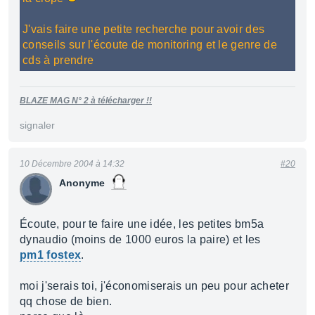
J'vais faire une petite recherche pour avoir des
conseils sur l'écoute de monitoring et le genre de
cds à prendre
BLAZE MAG N° 2 à télécharger !!
signaler
10 Décembre 2004 à 14:32
#20
Anonyme
Écoute, pour te faire une idée, les petites bm5a
dynaudio (moins de 1000 euros la paire) et les
pm1 fostex
.
moi j'serais toi, j'économiserais un peu pour acheter
qq chose de bien.