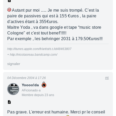
Autant pur moi ..... Je me suis trompé. C'est la
paire de passives qui est à 155 €uros , la paire
d'actives étant à 355€uros.
Maitre Yoda , va dans google et tape “music store
Cologne" et c'est tout benef'!!!!!
Par exemple , les behringer 2031 à 179.50€uros!!!
http://itunes.apple.com/fr/artist/s.t./id48463807
+ http://nicolasreau.bandcamp.com/
signaler
04 Décembre 2004 à 17:26
#6
Yoooo!da
AFicionado·a
Membre depuis 23 ans
Pas grave. L'erreur est humaine. Merci pr le conseil