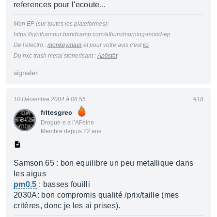
references pour l'ecoute...
Mon EP (sur toutes les plateformes):
https://synthamour.bandcamp.com/album/morning-mood-ep
De l'electro :
monkeymaer
et pour votre avis c'est
ici
Du hxc trash metal stonerisant :
Apöstät
signaler
10 Décembre 2004 à 08:55
#18
fritesgrec
Drogué·e à l’AFéine
Membre depuis 22 ans
Samson 65 : bon equilibre un peu metallique dans
les aigus
pm0.5
: basses fouilli
2030A: bon compromis qualité /prix/taille (mes
critères, donc je les ai prises).