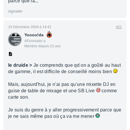
parce que là...
signaler
10 Décembre 2004 à 14:41
#21
Yoooo!da
AFicionado·a
Membre depuis 23 ans
le druide >
Je comprends que qd on a goûté au haut
de gamme, il est difficile de conseillé moins bien
Mais, aujourd'hui, je n'ai pas qu'une mixette DJ en
guise de table de mixage et une SB Live
comme
carte son.
Je suis du genre à y aller progressivement parce que
je ne sais même pas où ça va me mener