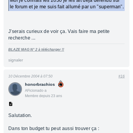
Moi je connais les 2030 je les ait déja défendu sur
le forum et je me suis fait allumé par un "superman".
J'serais curieux de voir ça. Vais faire ma petite
recherche ...
BLAZE MAG N° 2 à télécharger !!
signaler
10 Décembre 2004 à 07:50
#16
honorbrachios
AFicionado·a
Membre depuis 23 ans
Salutation.
Dans ton budget tu peut aussi trouver ça :