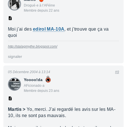
Drogué·e à l’AFéine
Membre depuis 22 ans
Moi j'ai des
edirol MA-10A
, et j'trouve que ça va
quoi
http://stalagmythe.blogspot.com/
signaler
05 Décembre 2004 à 13:14
#9
Yoooo!da
AFicionado·a
Membre depuis 23 ans
Martis >
Yo, merci. J'ai regardé les avis sur les MA-
10, ils ne sont pas mauvais.