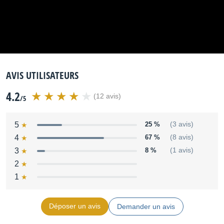
AVIS UTILISATEURS
4.2
(12 avis)
/5
5
25 %
(3 avis)
4
67 %
(8 avis)
3
8 %
(1 avis)
2
1
Déposer un avis
Demander un avis