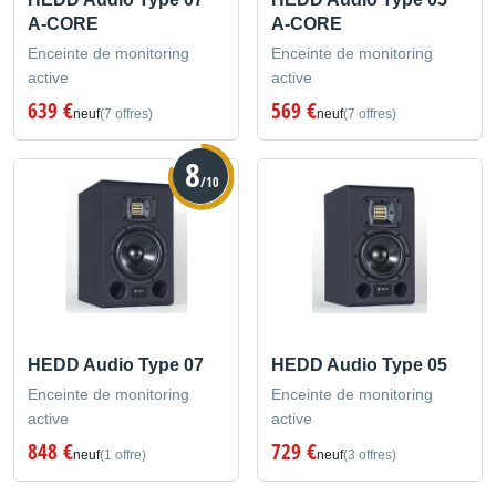
A-CORE
A-CORE
Enceinte de monitoring
Enceinte de monitoring
active
active
639 €
569 €
neuf
(7 offres)
neuf
(7 offres)
8
/10
HEDD Audio Type 07
HEDD Audio Type 05
Enceinte de monitoring
Enceinte de monitoring
active
active
848 €
729 €
neuf
(1 offre)
neuf
(3 offres)