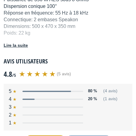
Dispersion conique 100°
Réponse en fréquence: 55 Hz à 18 kHz
Connectique: 2 embases Speakon
Dimensions: 500 x 470 x 350 mm
Poids: 22 kg
Distribué par
apgdistri
Lire la suite
AVIS UTILISATEURS
4.8
(5 avis)
/5
5
80 %
(4 avis)
4
20 %
(1 avis)
3
2
1