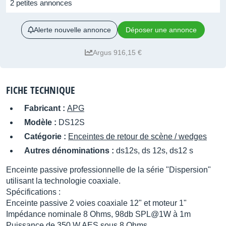
2 petites annonces
Alerte nouvelle annonce
Déposer une annonce
Argus 916,15 €
FICHE TECHNIQUE
Fabricant :
APG
Modèle :
DS12S
Catégorie :
Enceintes de retour de scène / wedges
Autres dénominations :
ds12s, ds 12s, ds12 s
Enceinte passive professionnelle de la série "Dispersion"
utilisant la technologie coaxiale.
Spécifications :
Enceinte passive 2 voies coaxiale 12" et moteur 1"
Impédance nominale 8 Ohms, 98db SPL@1W à 1m
Puissance de 350 W AES sous 8 Ohms