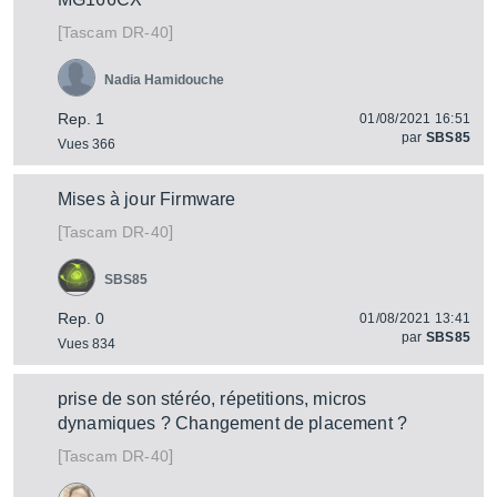
[
]
DR-40
Tascam
Nadia Hamidouche
Rep. 1
01/08/2021 16:51
par
SBS85
Vues 366
Mises à jour Firmware
[
]
DR-40
Tascam
SBS85
Rep. 0
01/08/2021 13:41
par
SBS85
Vues 834
prise de son stéréo, répetitions, micros
dynamiques ? Changement de placement ?
[
]
DR-40
Tascam