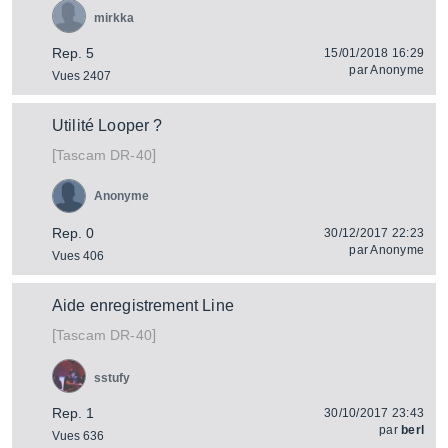
mirkka
Rep. 5
15/01/2018 16:29
par
Anonyme
Vues 2407
Utilité Looper ?
[
]
DR-40
Tascam
Anonyme
Rep. 0
30/12/2017 22:23
par
Anonyme
Vues 406
Aide enregistrement Line
[
]
DR-40
Tascam
sstufy
Rep. 1
30/10/2017 23:43
par
berl
Vues 636