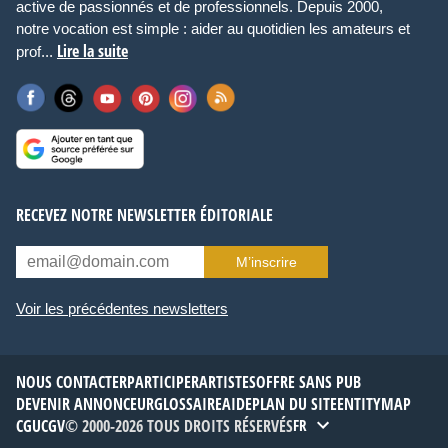
active de passionnés et de professionnels. Depuis 2000,
notre vocation est simple : aider au quotidien les amateurs et
Lire la suite
prof...
RECEVEZ NOTRE NEWSLETTER ÉDITORIALE
M’inscrire
Voir les précédentes newsletters
NOUS CONTACTER
PARTICIPER
ARTISTES
OFFRE SANS PUB
DEVENIR ANNONCEUR
GLOSSAIRE
AIDE
PLAN DU SITE
ENTITYMAP
CGU
CGV
© 2000-2026 TOUS DROITS RÉSERVÉS
FR