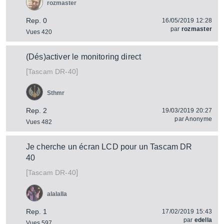
rozmaster
Rep. 0
16/05/2019 12:28
par
rozmaster
Vues 420
(Dés)activer le monitoring direct
[
]
DR-40
Tascam
Sthmr
Rep. 2
19/03/2019 20:27
par
Anonyme
Vues 482
Je cherche un écran LCD pour un Tascam DR
40
[
]
DR-40
Tascam
alalalla
Rep. 1
17/02/2019 15:43
par
edella
Vues 597