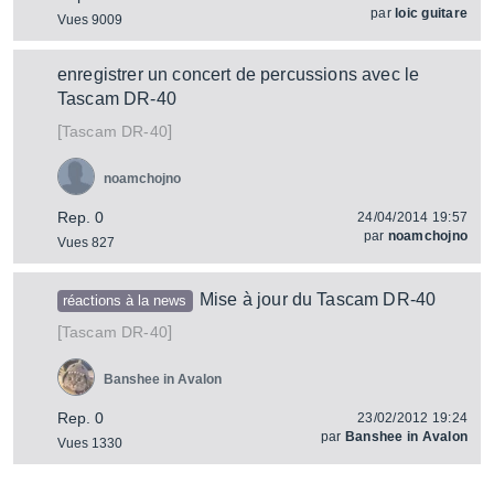
par
loic guitare
Vues 9009
enregistrer un concert de percussions avec le
Tascam DR-40
[
]
DR-40
Tascam
noamchojno
Rep. 0
24/04/2014 19:57
par
noamchojno
Vues 827
Mise à jour du Tascam DR-40
réactions à la news
[
]
DR-40
Tascam
Banshee in Avalon
Rep. 0
23/02/2012 19:24
par
Banshee in Avalon
Vues 1330