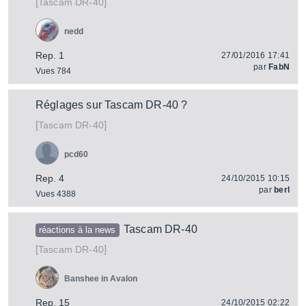
[
]
DR-40
Tascam
nedd
Rep. 1
27/01/2016 17:41
par
FabN
Vues 784
Réglages sur Tascam DR-40 ?
[
]
DR-40
Tascam
pcd60
Rep. 4
24/10/2015 10:15
par
berl
Vues 4388
Tascam DR-40
réactions à la news
[
]
DR-40
Tascam
Banshee in Avalon
Rep. 15
24/10/2015 02:22