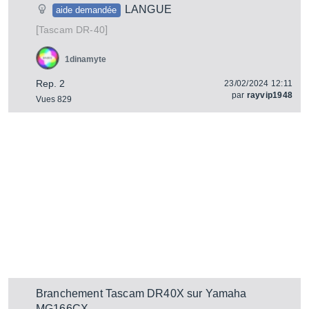
LANGUE
aide demandée
[
]
DR-40
Tascam
1dinamyte
Rep. 2
23/02/2024 12:11
par
rayvip1948
Vues 829
Branchement Tascam DR40X sur Yamaha
MG166CX