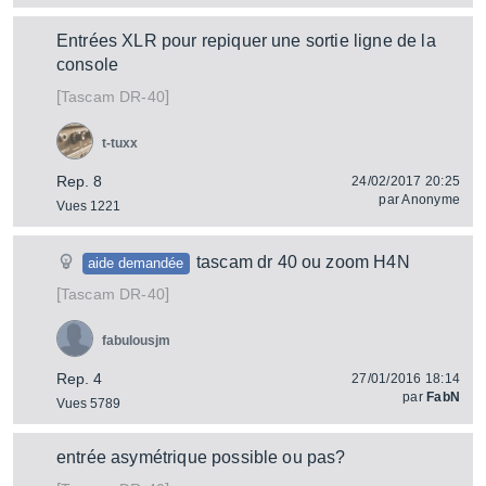
Entrées XLR pour repiquer une sortie ligne de la
console
[
]
DR-40
Tascam
t-tuxx
Rep. 8
24/02/2017 20:25
par
Anonyme
Vues 1221
tascam dr 40 ou zoom H4N
aide demandée
[
]
DR-40
Tascam
fabulousjm
Rep. 4
27/01/2016 18:14
par
FabN
Vues 5789
entrée asymétrique possible ou pas?