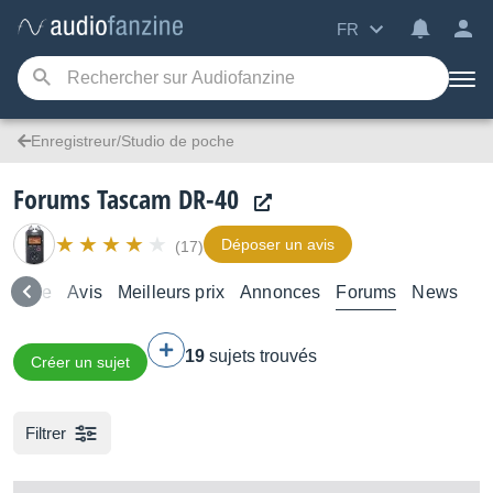
FR
Enregistreur/Studio de poche
Forums Tascam DR-40
Déposer un avis
(17)
semble
Avis
Meilleurs prix
Annonces
Forums
News
19
sujets trouvés
Créer un sujet
Filtrer