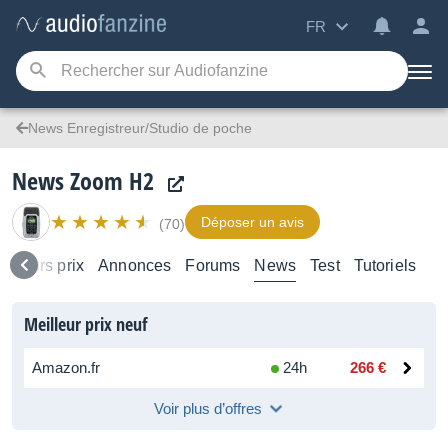
FR
News Enregistreur/Studio de poche
News Zoom H2
Déposer un avis
(70)
eilleurs prix
Annonces
Forums
News
Test
Tutoriels
Meilleur prix neuf
Amazon.fr
24h
266 €
Voir plus d’offres