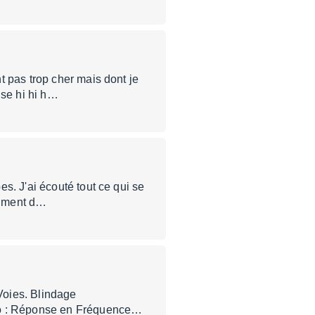
t pas trop cher mais dont je
ise hi hi h…
s. J'ai écouté tout ce qui se
raiment d…
 Voies. Blindage
dio : Réponse en Fréquence…