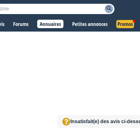
vis
Forums
Annuaires
Petites annonces
Promos
Insatisfait(e) des avis ci-des