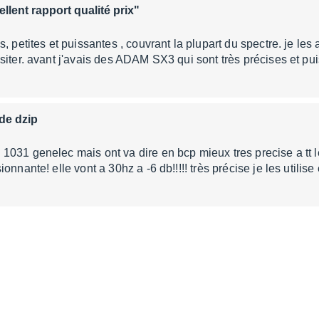
ellent rapport qualité prix"
, petites et puissantes , couvrant la plupart du spectre. je les a
siter. avant j'avais des ADAM SX3 qui sont très précises et p
 de dzip
1031 genelec mais ont va dire en bcp mieux tres precise a tt
onnante! elle vont a 30hz a -6 db!!!!! très précise je les utilis