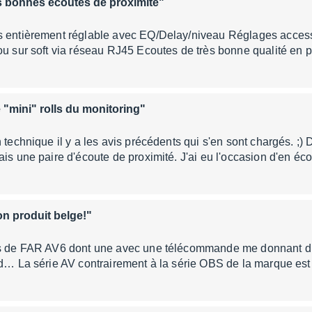
s bonnes écoutes de proximité"
s entièrement réglable avec EQ/Delay/niveau Réglages accessi
ou sur soft via réseau RJ45 Ecoutes de très bonne qualité en p
 "mini" rolls du monitoring"
n technique il y a les avis précédents qui s'en sont chargés. ;)
ais une paire d'écoute de proximité. J'ai eu l'occasion d'en é
n produit belge!"
es de FAR AV6 dont une avec une télécommande me donnant diff
rd… La série AV contrairement à la série OBS de la marque es