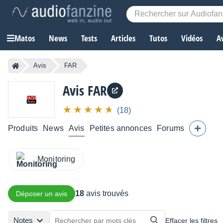
Matos
News
Tests
Articles
Tutos
Vidéos
A
Avis
FAR
Avis FAR
(18)
Produits
News
Avis
Petites annonces
Forums
Monitoring
18
avis trouvés
Déposer un avis
Notes
Effacer les filtres