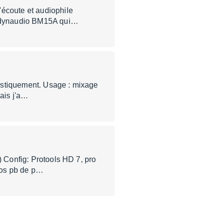
'écoute et audiophile
es dynaudio BM15A qui…
coustiquement. Usage : mixage
ais j'a…
) Config: Protools HD 7, pro
ros pb de p…