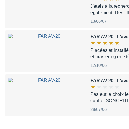
J'étais à la reche
également. Des HP
13/06/07
FAR AV-20
- L’avi
Placées et install
et mastering en s
12/10/06
FAR AV-20
- L’avi
Pas eut le choix l
control SONORITÉS
28/07/06