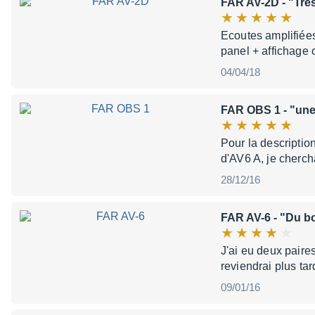
FAR AV-2D
- "Trè
Ecoutes amplifiée
panel + affichage 
04/04/18
FAR OBS 1
- "une
Pour la descriptio
d'AV6 A, je cherch
28/12/16
FAR AV-6
- "Du bo
J'ai eu deux pair
reviendrai plus ta
09/01/16