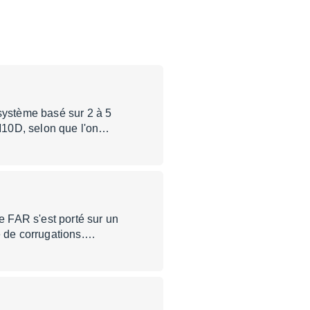
 système basé sur 2 à 5
M10D, selon que l'on…
de FAR s'est porté sur un
 de corrugations.…