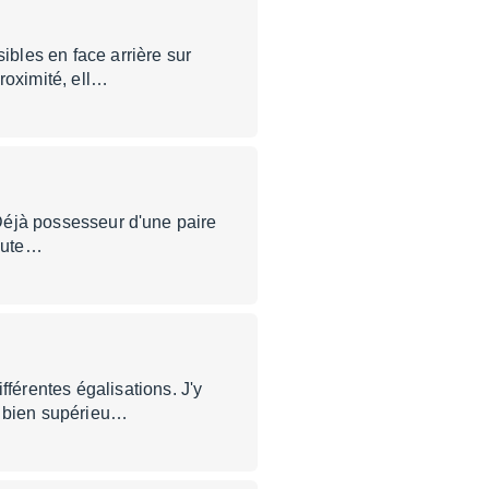
bles en face arrière sur
roximité, ell…
 Déjà possesseur d'une paire
coute…
érentes égalisations. J'y
t bien supérieu…