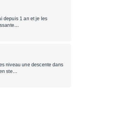
i depuis 1 an et je les
uissante…
 les niveau une descente dans
e en ste…