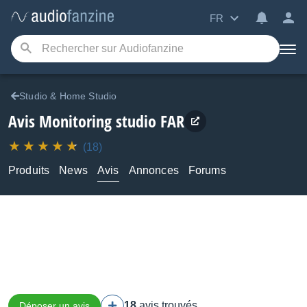
FR
Studio & Home Studio
Avis Monitoring studio FAR
(18)
Produits
News
Avis
Annonces
Forums
18
avis trouvés
Déposer un avis