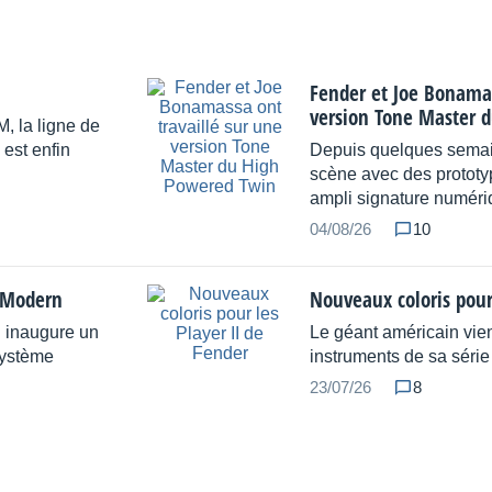
Fender et Joe Bonamas
version Tone Master 
, la ligne de
 est enfin
Depuis quelques semai
scène avec des prototy
ampli signature numéri
04/08/26
10
e Modern
Nouveaux coloris pour
n inaugure un
Le géant américain vien
système
instruments de sa série 
23/07/26
8