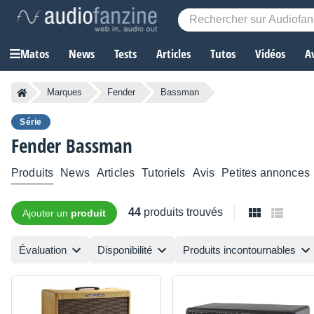
Matos
News
Tests
Articles
Tutos
Vidéos
A
Marques
Fender
Bassman
Série
Fender
Bassman
Produits
News
Articles
Tutoriels
Avis
Petites annonces
44
produits trouvés
Ajouter un
produit
Évaluation
Disponibilité
Produits incontournables