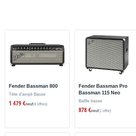
Fender Bassman 800
Fender Bassman Pro
Bassman 115 Neo
Tête d'ampli Basse
Baffle basse
1 479 €
neuf
(4 offres)
878 €
neuf
(1 offre)