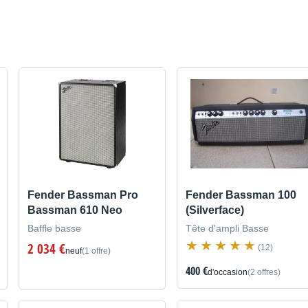
Fender Bassman Pro
Fender Bassman 100
Bassman 610 Neo
(Silverface)
Baffle basse
Tête d'ampli Basse
2 034 €
(12)
neuf
(1 offre)
400 €
d'occasion
(2 offres)