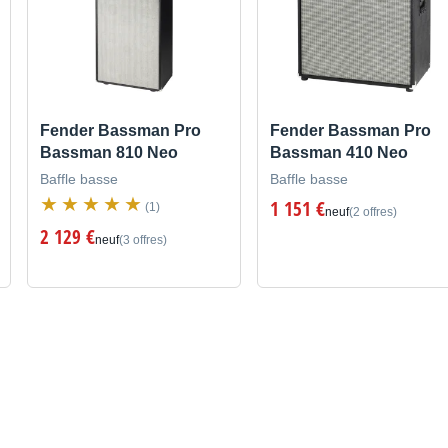
Fender Bassman Pro
Fender Bassman Pro
Bassman 810 Neo
Bassman 410 Neo
Baffle basse
Baffle basse
1 151 €
(1)
neuf
(2 offres)
2 129 €
neuf
(3 offres)