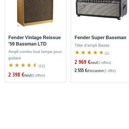
Fender Vintage Reissue
Fender Super Bassman
'59 Bassman LTD
Tête d'ampli Basse
Ampli combo tout lampe pour
(1)
guitare
2 969 €
neuf
(2 offres)
(12)
2 555 €
d'occasion
(1 offre)
2 398 €
neuf
(6 offres)