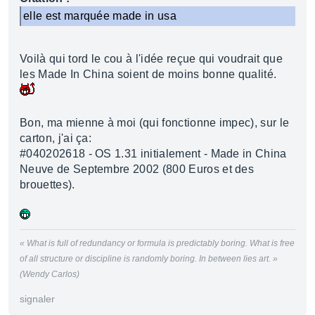
elle est marquée made in usa
Voilà qui tord le cou à l'idée reçue qui voudrait que
les Made In China soient de moins bonne qualité.
Bon, ma mienne à moi (qui fonctionne impec), sur le
carton, j'ai ça:
#040202618 - OS 1.31 initialement - Made in China
Neuve de Septembre 2002 (800 Euros et des
brouettes).
« What is full of redundancy or formula is predictably boring. What is free
of all structure or discipline is randomly boring. In between lies art. »
(Wendy Carlos)
signaler