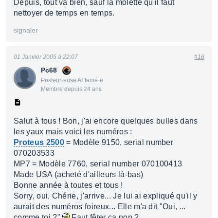
Depuis, tout va bien, sauf la molette qu'il faut
nettoyer de temps en temps.
signaler
01 Janvier 2005 à 22:07
#16
Pc68
Posteur·euse AFfamé·e
Membre depuis 24 ans
Salut à tous ! Bon, j'ai encore quelques bulles dans
les yaux mais voici les numéros :
Proteus 2500
= Modèle 9150, serial number
070203533
MP7 = Modèle 7760, serial number 070100413
Made USA (acheté d'ailleurs là-bas)
Bonne année à toutes et tous !
Sorry, oui, Chérie, j'arrive... Je lui ai expliqué qu'il y
aurait des numéros foireux... Elle m'a dit "Oui, ...
comme toi ?"
Faut fêter ça non ?