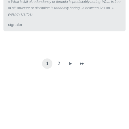
« What is full of redundancy or formula is predictably boring. What is free
of all structure or discipline is randomly boring. In between lies art. »
(Wendy Carlos)
signaler
1
2