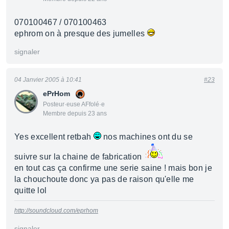
070100467 / 070100463
ephrom on à presque des jumelles
signaler
04 Janvier 2005 à 10:41
#23
ePrHom
Posteur·euse AFfolé·e
Membre depuis 23 ans
Yes excellent retbah
nos machines ont du se
suivre sur la chaine de fabrication
en tout cas ça confirme une serie saine ! mais bon je
la chouchoute donc ya pas de raison qu'elle me
quitte lol
http://soundcloud.com/eprhom
signaler