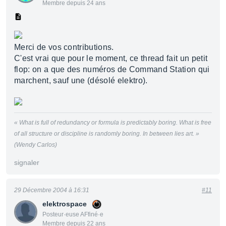
Membre depuis 24 ans
Merci de vos contributions.
C'est vrai que pour le moment, ce thread fait un petit
flop: on a que des numéros de Command Station qui
marchent, sauf une (désolé elektro).
« What is full of redundancy or formula is predictably boring. What is free
of all structure or discipline is randomly boring. In between lies art. »
(Wendy Carlos)
signaler
29 Décembre 2004 à 16:31
#11
elektrospace
Posteur·euse AFfiné·e
Membre depuis 22 ans