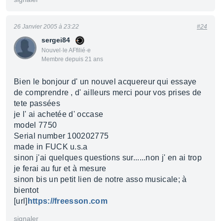
26 Janvier 2005 à 23:22
#24
sergei84
Nouvel·le AFfilié·e
Membre depuis 21 ans
Bien le bonjour d' un nouvel acquereur qui essaye
de comprendre , d' ailleurs merci pour vos prises de
tete passées
je l' ai achetée d' occase
model 7750
Serial number 100202775
made in FUCK u.s.a
sinon j'ai quelques questions sur......non j' en ai trop
je ferai au fur et à mesure
sinon bis un petit lien de notre asso musicale; à
bientot
[url]
https://freesson.com
signaler