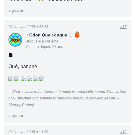
signaler
01 Janvier 2005 à 22:23
#17
.: Odon Quelconque :.
Drogué·e à l’AFéine
Membre depuis 24 ans
Oué, banané!
« What is full of redundancy or formula is predictably boring. What is free
of all structure or discipline is randomly boring. In between lies art. »
(Wendy Carlos)
signaler
02 Janvier 2005 à 13:29
#18