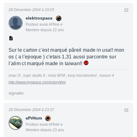
28 Décembre 2004 à 19:03
#5
elektrospace
Posteur·euse AFfiné·e
Membre depuis 22 ans
Sur le carton c'est marqué pâreil made in usa!! mon
os ( a l'epoque ) c'etais 1,31 aussi parcontre sur
l'alim ct marqué made in taiwan!!
imac i5 , logic studio 9 , motu BPM , korg microkontrol , reason 4
http://www.myspace.com/rotorythm
signaler
28 Décembre 2004 à 23:37
#6
ePrHom
Posteur·euse AFfolé·e
Membre depuis 23 ans