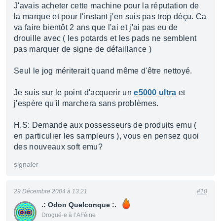
J'avais acheter cette machine pour la réputation de
la marque et pour l'instant j'en suis pas trop déçu. Ca
va faire bientôt 2 ans que l'ai et j'ai pas eu de
drouille avec ( les potards et les pads ne semblent
pas marquer de signe de défaillance )
Seul le jog mériterait quand même d'être nettoyé.
Je suis sur le point d'acquerir un
e5000 ultra
et
j'espère qu'il marchera sans problèmes.
H.S: Demande aux possesseurs de produits emu (
en particulier les sampleurs ), vous en pensez quoi
des nouveaux soft emu?
signaler
29 Décembre 2004 à 13:21
#10
.: Odon Quelconque :.
Drogué·e à l’AFéine