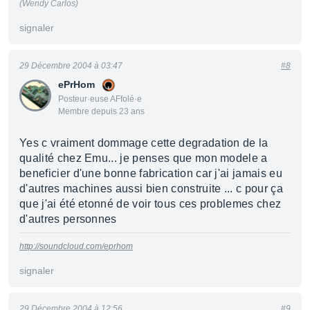
(Wendy Carlos)
signaler
29 Décembre 2004 à 03:47
#8
ePrHom
Posteur·euse AFfolé·e
Membre depuis 23 ans
Yes c vraiment dommage cette degradation de la
qualité chez Emu... je penses que mon modele a
beneficier d'une bonne fabrication car j'ai jamais eu
d'autres machines aussi bien construite ... c pour ça
que j'ai été etonné de voir tous ces problemes chez
d'autres personnes
http://soundcloud.com/eprhom
signaler
29 Décembre 2004 à 12:56
#9