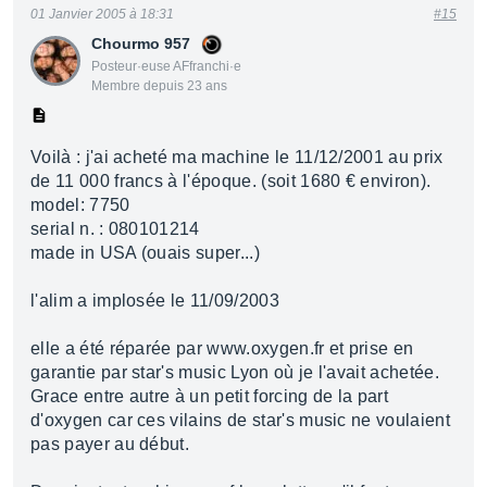
01 Janvier 2005 à 18:31
#15
Chourmo 957
Posteur·euse AFfranchi·e
Membre depuis 23 ans
Voilà : j'ai acheté ma machine le 11/12/2001 au prix
de 11 000 francs à l'époque. (soit 1680 € environ).
model: 7750
serial n. : 080101214
made in USA (ouais super...)
l'alim a implosée le 11/09/2003
elle a été réparée par www.oxygen.fr et prise en
garantie par star's music Lyon où je l'avait achetée.
Grace entre autre à un petit forcing de la part
d'oxygen car ces vilains de star's music ne voulaient
pas payer au début.