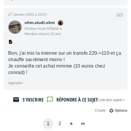
27 Janvier 2005 à 20:03
#25
ohm.studi.ohm
Posteur·euse AFfamé·e
Membre depuis 23 ans
Bon, j'ai mis la mienne sur un transfo 220->110 et ça
chauffe sacrément moins !
Je conseille cet achat minime (10 euros chez
conrad) !
signaler
S'INSCRIRE
RÉPONDRE À CE SUJET
< Liste des sujets
Charte
Options
1
2