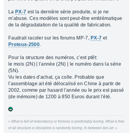
La
PX-7
est la dernière série produite, si je ne
m'abuse. Ces modèles sont peut-être emblématique
de la dégradatation de la qualité de fabrication.
Faudrait racoler sur les forums MP-7,
PX-7
et
Proteus-2500
.
Pour la structure des numéros, c'est ptêt:
le mois (2N) | l'année (2N) | le numéro dans la série
(5N).
Vu les dates d'achat, ça colle. Probable que
l'assemblage ait été délocalisé en Chine à partir de
2002, comme par hasard l'année ou le prix est passé
(de mémoire) de 1200 à 850 Euros durant l'été.
« What is full of redundancy or formula is predictably boring. What is free
of all structure or discipline is randomly boring. In between lies art. »