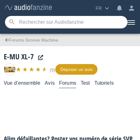
FR
Forums Groove Machine
E-MU XL-7
Déposer un avis
(9)
Vue d’ensemble
Avis
Forums
Test
Tutoriels
Alim défaillantes? Postez vos numéro de série SVP.