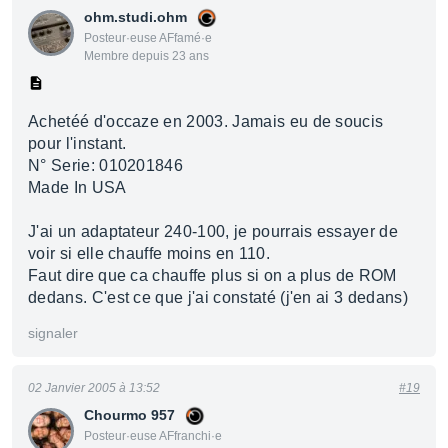
ohm.studi.ohm
Posteur·euse AFfamé·e
Membre depuis 23 ans
Achetéé d'occaze en 2003. Jamais eu de soucis
pour l'instant.
N° Serie: 010201846
Made In USA
J'ai un adaptateur 240-100, je pourrais essayer de
voir si elle chauffe moins en 110.
Faut dire que ca chauffe plus si on a plus de ROM
dedans. C'est ce que j'ai constaté (j'en ai 3 dedans)
signaler
02 Janvier 2005 à 13:52
#19
Chourmo 957
Posteur·euse AFfranchi·e