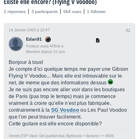
Existe elle encore? (Flying V voodoo)
2 réponses
3 participants
564 vues
1 follower
14 Janvier 2005 à 10:47
#1
Edan91
Posteur·euse AFfiné·e
Membre depuis 22 ans
Bonjour à tous!
Je compte d'ici quelque temps me payer une Gibson
Flying V Voodoo... Mais elle est introuvable sur le
net, de meme que des informations dessus
Je ne suis pas encore aller voir dans les boutiques
de Paris (pas trop le temps) mais je commence
vraiment à croire qu'elle n'est plus fabriquée,
contrairement à la
SG Voodoo
ou Les Paul Voodoo
que l'on peut trouver facilement.
Cette guitare est-elle encore disponible?
Vends ESP Viper Std (parfait état, flightcase + facture) >> 900€.