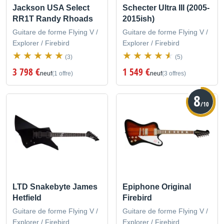
Jackson USA Select
Schecter Ultra III (2005-
RR1T Randy Rhoads
2015ish)
Guitare de forme Flying V /
Guitare de forme Flying V /
Explorer / Firebird
Explorer / Firebird
(3)
(5)
3 798 €
1 549 €
neuf
(1 offre)
neuf
(3 offres)
8
/10
LTD Snakebyte James
Epiphone Original
Hetfield
Firebird
Guitare de forme Flying V /
Guitare de forme Flying V /
Explorer / Firebird
Explorer / Firebird