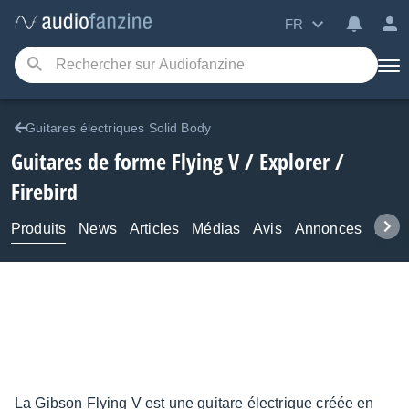
FR
Guitares électriques Solid Body
Guitares de forme Flying V / Explorer /
Firebird
Produits
News
Articles
Médias
Avis
Annonces
Foru
La Gibson Flying V est une guitare électrique créée en