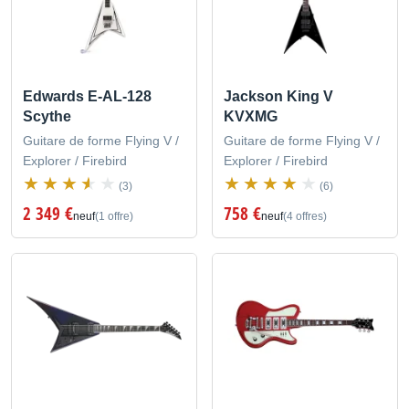
Edwards E-AL-128
Jackson King V
Scythe
KVXMG
Guitare de forme Flying V /
Guitare de forme Flying V /
Explorer / Firebird
Explorer / Firebird
(3)
(6)
2 349 €
758 €
neuf
(1 offre)
neuf
(4 offres)