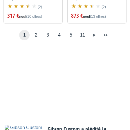
(2)
(2)
317 €
873 €
neuf
(10 offres)
neuf
(13 offres)
1
2
3
4
5
11
Gibson Custom a réédité la