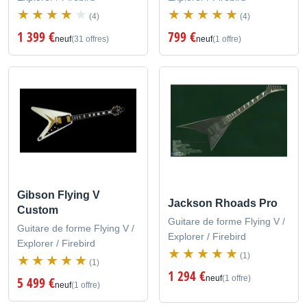
(4)
(4)
1 399 €
799 €
neuf
(31 offres)
neuf
(1 offre)
Gibson Flying V
Jackson Rhoads Pro
Custom
Guitare de forme Flying V /
Guitare de forme Flying V /
Explorer / Firebird
Explorer / Firebird
(1)
(1)
1 294 €
neuf
(1 offre)
5 499 €
neuf
(1 offre)