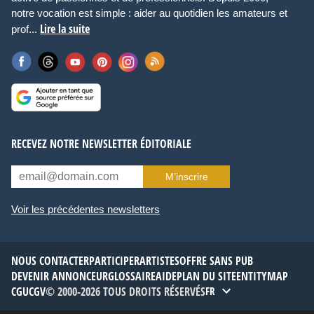
notre vocation est simple : aider au quotidien les amateurs et
Lire la suite
prof...
RECEVEZ NOTRE NEWSLETTER ÉDITORIALE
M’inscrire
Voir les précédentes newsletters
NOUS CONTACTER
PARTICIPER
ARTISTES
OFFRE SANS PUB
DEVENIR ANNONCEUR
GLOSSAIRE
AIDE
PLAN DU SITE
ENTITYMAP
CGU
CGV
© 2000-2026 TOUS DROITS RÉSERVÉS
FR