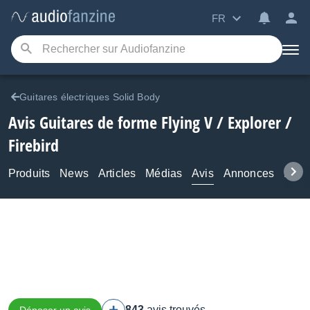
FR
Guitares électriques Solid Body
Avis Guitares de forme Flying V / Explorer /
Firebird
Produits
News
Articles
Médias
Avis
Annonces
Foru
843
avis trouvés